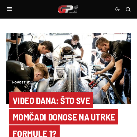
NOVOSTI F1
VIDEO DANA: ŠTO SVE
MOMČADI DONOSE NA UTRKE
FORMULE 1?