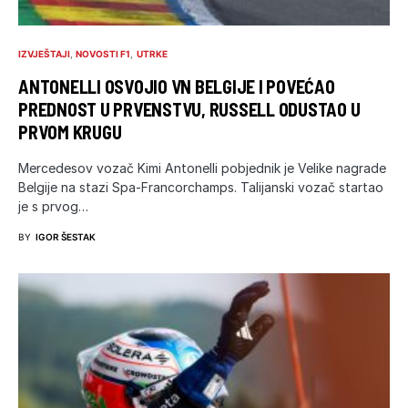
IZVJEŠTAJI
NOVOSTI F1
UTRKE
ANTONELLI OSVOJIO VN BELGIJE I POVEĆAO
PREDNOST U PRVENSTVU, RUSSELL ODUSTAO U
PRVOM KRUGU
Mercedesov vozač Kimi Antonelli pobjednik je Velike nagrade
Belgije na stazi Spa-Francorchamps. Talijanski vozač startao
je s prvog…
BY
IGOR ŠESTAK