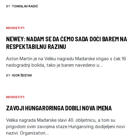
BY
TOMISLAV RADIĆ
NOVOSTI F1
NEWEY: NADAM SE DA ĆEMO SADA DOĆI BAREM NA
RESPEKTABILNU RAZINU
Aston Martin je na Veliku nagradu Mađarske stigao s čak 16
nadogradnji bolida, tako je barem navedeno u…
BY
IGOR ŠESTAK
NOVOSTI F1
ZAVOJI HUNGARORINGA DOBILI NOVA IMENA
Velika nagrada Mađarske slavi 40. obljetnicu, a tom su
prigodom svim zavojima staze Hungaroring dodijeljeni novi
nazivi. Organizatori…