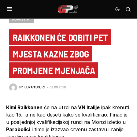
NOVOSTI F1
RAIKKONEN ĆE DOBITI PET
MJESTA KAZNE ZBOG
PROMJENE MJENJAČA
BY
LUKA TUNJIĆ
08.09.2019.
Kimi Raikkonen
će na utrci na
VN Italije
ipak krenuti
kao 15., a ne kao deseti kako se kvalificirao. Finac je
u posljednjoj kvalifikacijskoj rundi na Monzi izletio u
Parabolici
i time je izazvao crvenu zastavu i ranije
završio svoje kvalifikacije.