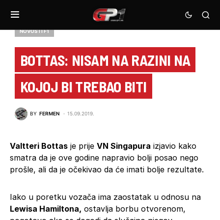
NOVOSTI F1
BOTTAS: NISAM NA RAZINI NA
KOJOJ BI TREBAO BITI
BY
FERMEN
15.09.2019.
Valtteri Bottas
je prije
VN Singapura
izjavio kako
smatra da je ove godine napravio bolji posao nego
prošle, ali da je očekivao da će imati bolje rezultate.
Iako u poretku vozača ima zaostatak u odnosu na
Lewisa Hamiltona,
ostavlja borbu otvorenom,