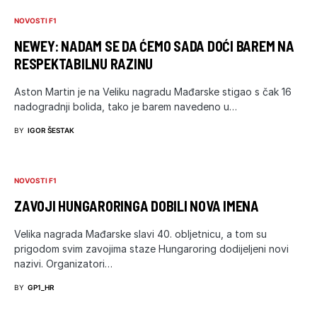
NOVOSTI F1
NEWEY: NADAM SE DA ĆEMO SADA DOĆI BAREM NA
RESPEKTABILNU RAZINU
Aston Martin je na Veliku nagradu Mađarske stigao s čak 16
nadogradnji bolida, tako je barem navedeno u…
BY
IGOR ŠESTAK
NOVOSTI F1
ZAVOJI HUNGARORINGA DOBILI NOVA IMENA
Velika nagrada Mađarske slavi 40. obljetnicu, a tom su
prigodom svim zavojima staze Hungaroring dodijeljeni novi
nazivi. Organizatori…
BY
GP1_HR