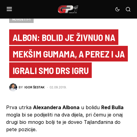
NOVOSTI F1
ALBON: BOLID JE ŽIVNUO NA
MEKŠIM GUMAMA, A PEREZ I JA
IGRALI SMO DRS IGRU
BY
IGOR ŠESTAK
02.09.2019.
Prva utrka
Alexandera Albona
u bolidu
Red Bulla
mogla bi se podijeliti na dva dijela, pri čemu je onaj
drugi bio mnogo bolji te je doveo Tajlanđanina do
pete pozicije.