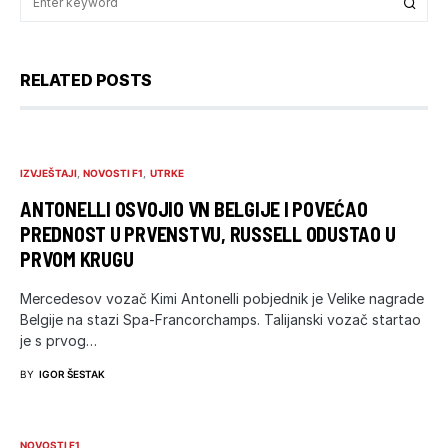
RELATED POSTS
IZVJEŠTAJI
NOVOSTI F1
UTRKE
ANTONELLI OSVOJIO VN BELGIJE I POVEĆAO
PREDNOST U PRVENSTVU, RUSSELL ODUSTAO U
PRVOM KRUGU
Mercedesov vozač Kimi Antonelli pobjednik je Velike nagrade
Belgije na stazi Spa-Francorchamps. Talijanski vozač startao
je s prvog…
BY
IGOR ŠESTAK
NOVOSTI F1