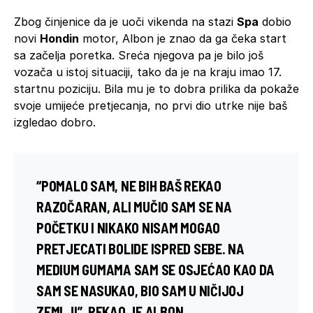
Zbog činjenice da je uoči vikenda na stazi
Spa
dobio
novi
Hondin
motor, Albon je znao da ga čeka start
sa začelja poretka. Sreća njegova pa je bilo još
vozača u istoj situaciji, tako da je na kraju imao 17.
startnu poziciju. Bila mu je to dobra prilika da pokaže
svoje umijeće pretjecanja, no prvi dio utrke nije baš
izgledao dobro.
“POMALO SAM, NE BIH BAŠ REKAO
RAZOČARAN, ALI MUČIO SAM SE NA
POČETKU I NIKAKO NISAM MOGAO
PRETJECATI BOLIDE ISPRED SEBE. NA
MEDIUM GUMAMA SAM SE OSJEĆAO KAO DA
SAM SE NASUKAO, BIO SAM U NIČIJOJ
ZEMLJI”, REKAO JE ALBON.