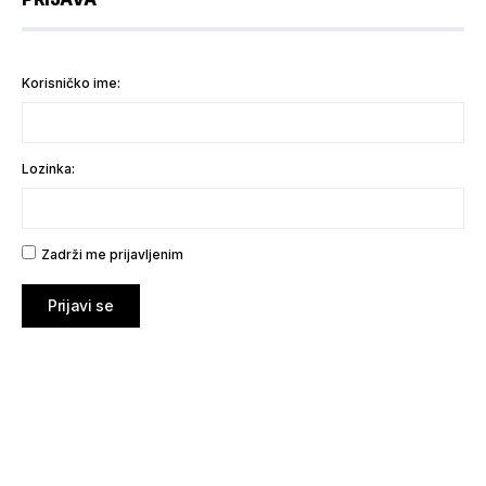
Korisničko ime:
Lozinka:
Zadrži me prijavljenim
Prijavi se