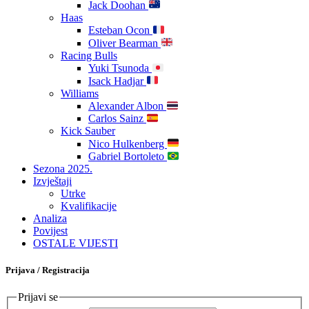
Jack Doohan
Haas
Esteban Ocon
Oliver Bearman
Racing Bulls
Yuki Tsunoda
Isack Hadjar
Williams
Alexander Albon
Carlos Sainz
Kick Sauber
Nico Hulkenberg
Gabriel Bortoleto
Sezona 2025.
Izvještaji
Utrke
Kvalifikacije
Analiza
Povijest
OSTALE VIJESTI
Prijava / Registracija
Prijavi se