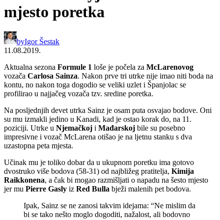
mjesto poretka
by
Igor Šestak
11.08.2019.
Aktualna sezona
Formule 1
loše je počela za
McLarenovog
vozača
Carlosa Sainza
. Nakon prve tri utrke nije imao niti boda na
kontu, no nakon toga dogodio se veliki uzlet i Španjolac se
profilirao u najjačeg vozača tzv. sredine poretka.
Na posljednjih devet utrka Sainz je osam puta osvajao bodove. Oni
su mu izmakli jedino u Kanadi, kad je ostao korak do, na 11.
poziciji. Utrke u
Njemačkoj
i
Mađarskoj
bile su posebno
impresivne i vozač McLarena otišao je na ljetnu stanku s dva
uzastopna peta mjesta.
Učinak mu je toliko dobar da u ukupnom poretku ima gotovo
dvostruko više bodova (58-31) od najbližeg pratitelja,
Kimija
Raikkonena
, a čak bi mogao razmišljati o napadu na šesto mjesto
jer mu
Pierre Gasly
iz
Red Bulla
bježi malenih pet bodova.
Ipak, Sainz se ne zanosi takvim idejama: “Ne mislim da
bi se tako nešto moglo dogoditi, nažalost, ali bodovno