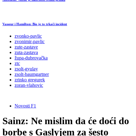
Vasseur i Hamilton: Bio je to trkaći incident
zvonko-pavlic
zvonimir-pavlic
zute-zastave
zuta-zastava
župa-dubrovačka
ztc
zsolt-gyulay
zsolt-baumgartner
zrinko gregurek
zoran-vlahovic
Novosti F1
Sainz: Ne mislim da će doći do
borbe s Gaslyjem za šesto