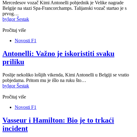
Mercedesov vozač Kimi Antonelli pobjednik je Velike nagrade
Belgije na stazi Spa-Francorchamps. Talijanski vozač startao je s
prvog…
by
Igor Šestak
Pročitaj više
Novosti F1
Antonelli: Važno je iskoristiti svaku
priliku
Poslije nekoliko lošijih vikenda, Kimi Antonelli u Belgiji se vratio
pobjedama. Pritom mu je išlo na ruku što…
by
Igor Šestak
Pročitaj više
Novosti F1
Vasseur i Hamilton: Bio je to trkaći
incident