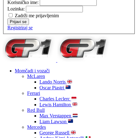
Korisničko ime:
Lozinka:
Zadrži me prijavljenim
Prijavi se
Registriraj se
Momčadi i vozači
McLaren
Lando Norris
Oscar Piastri
Ferrari
Charles Leclerc
Lewis Hamilton
Red Bull
Max Verstappen
Liam Lawson
Mercedes
George Russell