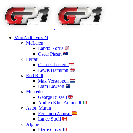
Momčadi i vozači
McLaren
Lando Norris
Oscar Piastri
Ferrari
Charles Leclerc
Lewis Hamilton
Red Bull
Max Verstappen
Liam Lawson
Mercedes
George Russell
Andrea Kimi Antonelli
Aston Martin
Fernando Alonso
Lance Stroll
Alpine
Pierre Gasly