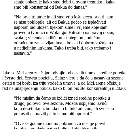
stanje pokazuje kako smo dobri u ovom trenutku i kako
smo bili konstantni od Bakua do danas.”
“Na prve tri utrke imali smo vrlo lošu sreću, stvari nam
se nisu poklopile, ali od Bakua počeo se isplaćivati
naporan rad uložen tijekom zime i vrijeme koje sam
proveo u tvornici u Wokingu. Bili smo na pravoj razini,
svakog vikenda s odličnom strategijom, odlično
odrađenim zaustavljanjima u boksu i dobrim vožnjama
u nedjeljnim utrkama. Tako i treba biti, tako trebamo i
nastaviti.”
Iako se McLaren značajno odvojio od ostalih timova sredine poretka
i čvrsto drži četvrtu poziciju, Sainz vjeruje da će u nastavku sezone
ostati u toj borbi iza triju vodećih timova, a od McLarena očekuje
rad na unaprjeđenju bolida, kako bi on bio što konkurentniji u 2020.
“Ne mislim da ćemo se izdići iznad sredine poretka u
drugoj polovici ove sezone. Možda uspijemo izvući
koju desetinku iz bolida i to bi bilo odlično, ali svi će to
pokušati napraviti pa trebamo biti oprezni.”
“Ove se godine moramo pobrinuti za učenje pravih
koraka u pogledu našeg bolida, kako bismo ih