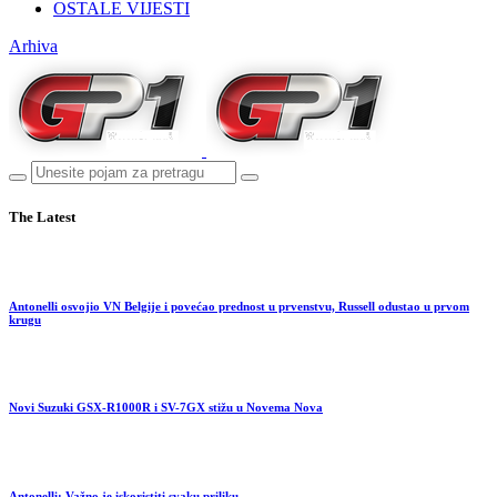
OSTALE VIJESTI
Arhiva
The Latest
Antonelli osvojio VN Belgije i povećao prednost u prvenstvu, Russell odustao u prvom
krugu
Novi Suzuki GSX-R1000R i SV-7GX stižu u Novema Nova
Antonelli: Važno je iskoristiti svaku priliku