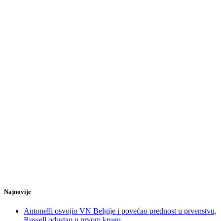
Najnovije
Antonelli osvojio VN Belgije i povećao prednost u prvenstvu,
Russell odustao u prvom krugu