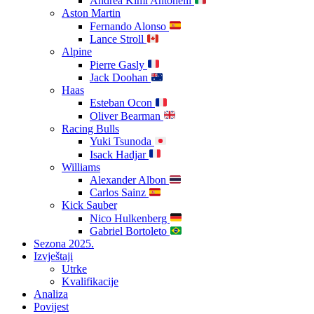
Andrea Kimi Antonelli
Aston Martin
Fernando Alonso
Lance Stroll
Alpine
Pierre Gasly
Jack Doohan
Haas
Esteban Ocon
Oliver Bearman
Racing Bulls
Yuki Tsunoda
Isack Hadjar
Williams
Alexander Albon
Carlos Sainz
Kick Sauber
Nico Hulkenberg
Gabriel Bortoleto
Sezona 2025.
Izvještaji
Utrke
Kvalifikacije
Analiza
Povijest