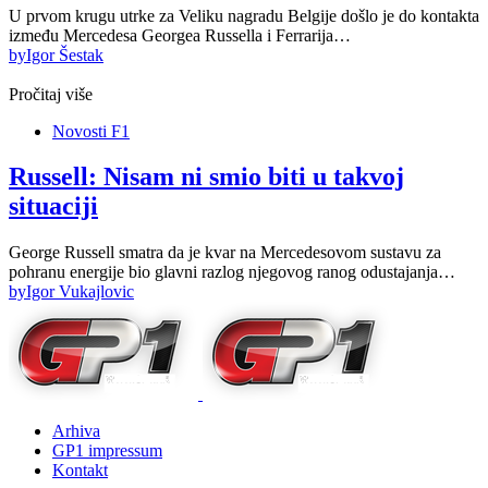
U prvom krugu utrke za Veliku nagradu Belgije došlo je do kontakta
između Mercedesa Georgea Russella i Ferrarija…
by
Igor Šestak
Pročitaj više
Novosti F1
Russell: Nisam ni smio biti u takvoj
situaciji
George Russell smatra da je kvar na Mercedesovom sustavu za
pohranu energije bio glavni razlog njegovog ranog odustajanja…
by
Igor Vukajlovic
Arhiva
GP1 impressum
Kontakt