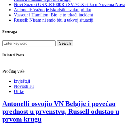
Novi Suzuki GSX-R1000R i SV-7GX stižu u Novema Nova
Antonelli: Važno je iskoristiti svaku priliku
Vasseur i Hamilton: Bio je to trkaći incident
Russell: Nisam ni smio biti u takvoj situaciji
Pretraga
Search
Related Posts
Pročitaj više
Izvještaji
Novosti F1
Utrke
Antonelli osvojio VN Belgije i povećao
prednost u prvenstvu, Russell odustao u
prvom krugu