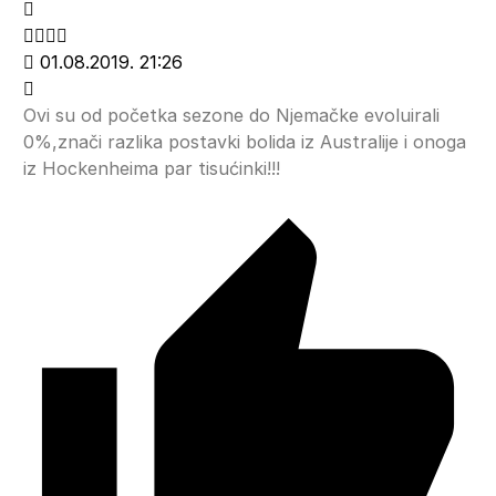
01.08.2019. 21:26
Ovi su od početka sezone do Njemačke evoluirali
0%,znači razlika postavki bolida iz Australije i onoga
iz Hockenheima par tisućinki!!!