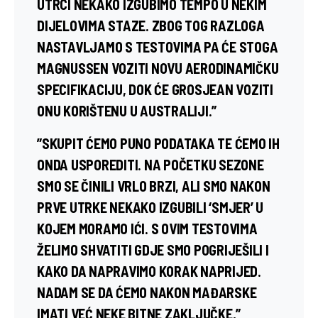
UTRCI NEKAKO IZGUBIMO TEMPO U NEKIM
DIJELOVIMA STAZE. ZBOG TOG RAZLOGA
NASTAVLJAMO S TESTOVIMA PA ĆE STOGA
MAGNUSSEN VOZITI NOVU AERODINAMIČKU
SPECIFIKACIJU, DOK ĆE GROSJEAN VOZITI
ONU KORIŠTENU U AUSTRALIJI.”
”SKUPIT ĆEMO PUNO PODATAKA TE ĆEMO IH
ONDA USPOREDITI. NA POČETKU SEZONE
SMO SE ČINILI VRLO BRZI, ALI SMO NAKON
PRVE UTRKE NEKAKO IZGUBILI ‘SMJER’ U
KOJEM MORAMO IĆI. S OVIM TESTOVIMA
ŽELIMO SHVATITI GDJE SMO POGRIJEŠILI I
KAKO DA NAPRAVIMO KORAK NAPRIJED.
NADAM SE DA ĆEMO NAKON MAĐARSKE
IMATI VEĆ NEKE BITNE ZAKLJUČKE,”