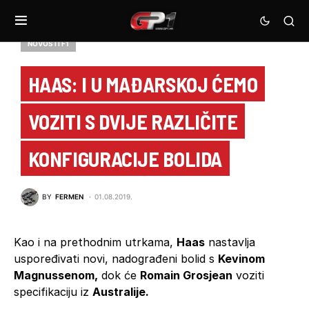
NOVOSTI F1
HAAS: I U MAĐARSKOJ ĆEMO
VOZITI S DVIJE RAZLIČITE
KONFIGURACIJE BOLIDA
BY
FERMEN
01.08.2019.
Kao i na prethodnim utrkama,
Haas
nastavlja
uspoređivati novi, nadograđeni bolid s
Kevinom
Magnussenom,
dok će
Romain Grosjean
voziti
specifikaciju iz
Australije.