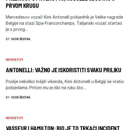
PRVOM KRUGU
Mercedesov vozač Kimi Antonelli pobjednik je Velike nagrade
Belgije na stazi Spa-Francorchamps. Talijanski vozač startao
je s prvog…
BY
IGOR ŠESTAK
NOVOSTI F1
ANTONELLI: VAŽNO JE ISKORISTITI SVAKU PRILIKU
Poslije nekoliko lošijih vikenda, Kimi Antonelli u Belgiji se vratio
pobjedama. Pritom mu je išlo na ruku što…
BY
IGOR ŠESTAK
NOVOSTI F1
VASSEUR I HAMILTON: BIO JE TO TRKAĆI INCIDENT