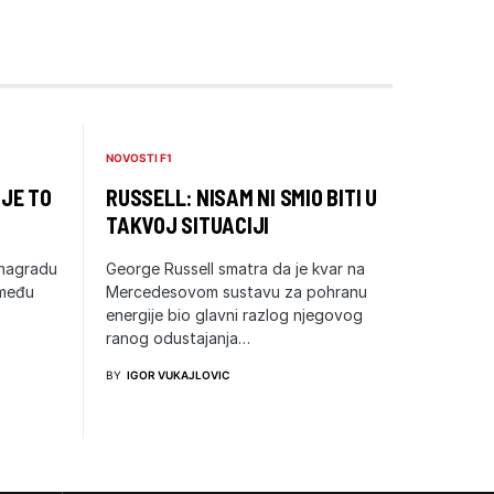
NOVOSTI F1
 JE TO
RUSSELL: NISAM NI SMIO BITI U
TAKVOJ SITUACIJI
 nagradu
George Russell smatra da je kvar na
zmeđu
Mercedesovom sustavu za pohranu
energije bio glavni razlog njegovog
ranog odustajanja…
BY
IGOR VUKAJLOVIC