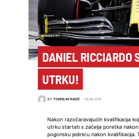
NOVOSTI F1
DANIEL RICCIARDO 
UTRKU!
BY
TOMISLAV RADIĆ
04.08.2019.
Nakon razočaravajućih kvalifikacija ko
utrku startati s začelja poretka nako
pogonsku jedinicu nakon kvalifikacija.