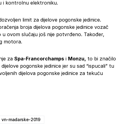
i kontrolnu elektroniku.
voljen limit za dijelove pogonske jedinice.
račenja broja dijelova pogonske jedinice vozač
 u ovom slučaju još nije potvrđeno. Također,
og motora.
nje za
Spa-Francorchamps
i
Monzu,
to bi značilo
ijelove pogonske jedinice jer su sad “ispucali” tu
oljenih dijelova pogonske jedinice za tekuću
vn-madarske-2019