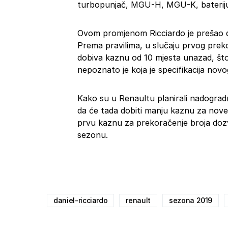
turbopunjač, MGU-H, MGU-K, bateriju 
Ovom promjenom Ricciardo je prešao doz
Prema pravilima, u slučaju prvog preko
dobiva kaznu od 10 mjesta unazad, što
nepoznato je koja je specifikacija nov
Kako su u Renaultu planirali nadograd
da će tada dobiti manju kaznu za nove d
prvu kaznu za prekoračenje broja dozv
sezonu.
daniel-ricciardo
renault
sezona 2019