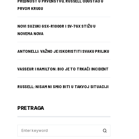
PREDNOST U PRVENSTVU, RUSSELL ODUSTAO U
PRVOM KRUGU
NOVI SUZUKI GSX-R1000R I SV-7GX STIŽU U
NOVEMA NOVA
ANTONELLI: VAŽNO JE ISKORISTITI SVAKU PRILIKU
VASSEUR I HAMILTON: BIO JE TO TRKAĆI INCIDENT
RUSSELL: NISAM NI SMIO BITI U TAKVOJ SITUACIJI
PRETRAGA