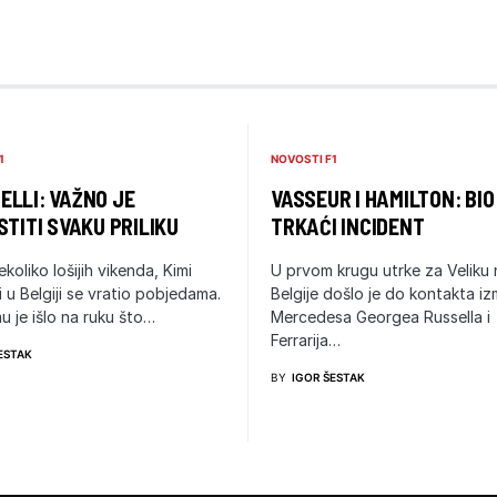
1
NOVOSTI F1
LLI: VAŽNO JE
VASSEUR I HAMILTON: BIO
STITI SVAKU PRILIKU
TRKAĆI INCIDENT
ekoliko lošijih vikenda, Kimi
U prvom krugu utrke za Veliku
i u Belgiji se vratio pobjedama.
Belgije došlo je do kontakta i
u je išlo na ruku što…
Mercedesa Georgea Russella i
Ferrarija…
ESTAK
BY
IGOR ŠESTAK