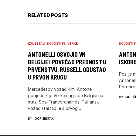
RELATED POSTS
IZVJEŠTAJI
NOVOSTI F1
UTRKE
NOVOSTI F
ANTONELLI OSVOJIO VN
ANTONE
BELGIJE I POVEĆAO PREDNOST U
ISKORI
PRVENSTVU, RUSSELL ODUSTAO
Poslije n
U PRVOM KRUGU
Antonell
Pritom m
Mercedesov vozač Kimi Antonelli
pobjednik je Velike nagrade Belgije na
BY
IGOR Š
stazi Spa-Francorchamps. Talijanski
vozač startao je s prvog…
BY
IGOR ŠESTAK