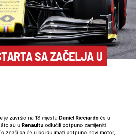
STARTA SA ZAČELJA U
je je završio na 18 mjestu
Daniel Ricciardo
će u
n što su u
Renaultu
odlučili potpuno zamijeniti
 To znači da će u bolidu imati potpuno novi motor,