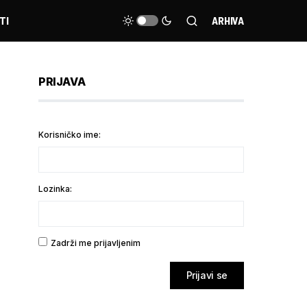
TI
ARHIVA
PRIJAVA
Korisničko ime:
Lozinka:
Zadrži me prijavljenim
Prijavi se