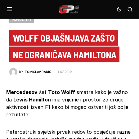
NOVOSTI F1
WOLFF OBJAŠNJAVA ZAŠTO
NE OGRANIČAVA HAMILTONA
BY
TOMISLAV RADIĆ
11.07.2019.
Mercedesov
šef
Toto Wolff
smatra kako je važno
da
Lewis Hamilton
ima vrijeme i prostor za druge
aktivnosti izvan F1 kako bi mogao ostvariti još bolje
rezultate.
Peterostruki svjetski prvak redovito posjećuje razne