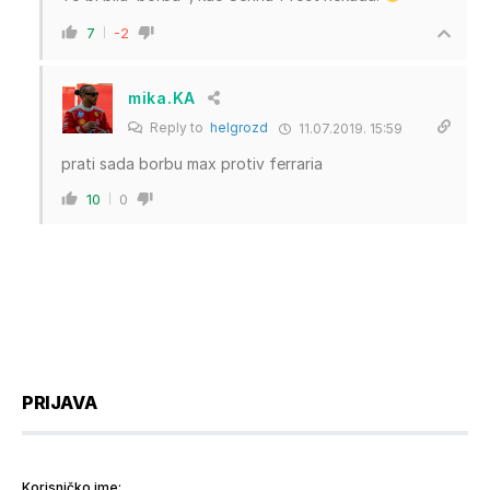
7
-2
mika.KA
Reply to
helgrozd
11.07.2019. 15:59
prati sada borbu max protiv ferraria
10
0
PRIJAVA
Korisničko ime: