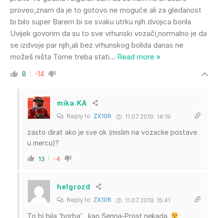
proveo,znam da je to gotovo ne moguće ali za gledanost
bi bilo super Barem bi se svaku utrku njih dvojica borila
Uvijek govorim da su to sve vrhunski vozači,normalno je da
se izdvoje par njih,ali bez vrhunskog bolida danas ne
možeš ništa Tome treba stati
…
Read more »
8
-14
mika.KA
Reply to
ZX10R
11.07.2019. 14:19
zasto dirat ako je sve ok (mislim na vozacke postave
u mercu)?
13
-4
helgrozd
Reply to
ZX10R
11.07.2019. 15:41
To bi bila ‘borba’ , kao Senna-Prost nekada.