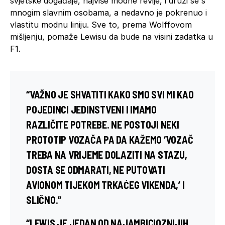
svjetske događaje, najviše modne revije, i druži se s
mnogim slavnim osobama, a nedavno je pokrenuo i
vlastitu modnu liniju. Sve to, prema Wolffovom
mišljenju, pomaže Lewisu da bude na visini zadatka u
F1.
“VAŽNO JE SHVATITI KAKO SMO SVI MI KAO
POJEDINCI JEDINSTVENI I IMAMO
RAZLIČITE POTREBE. NE POSTOJI NEKI
PROTOTIP VOZAČA PA DA KAŽEMO ‘VOZAČ
TREBA NA VRIJEME DOLAZITI NA STAZU,
DOSTA SE ODMARATI, NE PUTOVATI
AVIONOM TIJEKOM TRKAĆEG VIKENDA,’ I
SLIČNO.”
“LEWIS JE JEDAN OD NAJAMBICIOZNIJIH