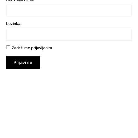
Lozinka:
Zadrži me prijavljenim
Prijavi se