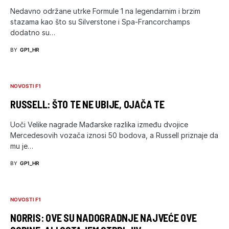
Nedavno održane utrke Formule 1 na legendarnim i brzim
stazama kao što su Silverstone i Spa-Francorchamps
dodatno su…
BY
GP1_HR
NOVOSTI F1
RUSSELL: ŠTO TE NE UBIJE, OJAČA TE
Uoči Velike nagrade Mađarske razlika između dvojice
Mercedesovih vozača iznosi 50 bodova, a Russell priznaje da
mu je…
BY
GP1_HR
NOVOSTI F1
NORRIS: OVE SU NADOGRADNJE NAJVEĆE OVE