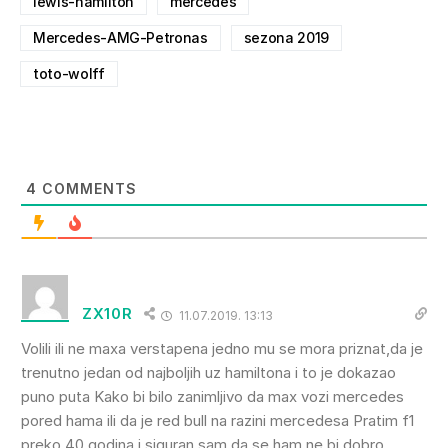
lewis-hamilton
mercedes
Mercedes-AMG-Petronas
sezona 2019
toto-wolff
4
COMMENTS
ZX10R
11.07.2019. 13:13
Volili ili ne maxa verstapena jedno mu se mora priznat,da je
trenutno jedan od najboljih uz hamiltona i to je dokazao
puno puta Kako bi bilo zanimljivo da max vozi mercedes
pored hama ili da je red bull na razini mercedesa Pratim f1
preko 40 godina i siguran sam da se ham ne bi dobro