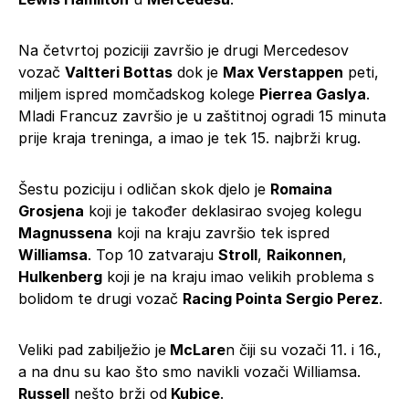
Na četvrtoj poziciji završio je drugi Mercedesov
vozač
Valtteri Bottas
dok je
Max Verstappen
peti,
miljem ispred momčadskog kolege
Pierrea Gaslya
.
Mladi Francuz završio je u zaštitnoj ogradi 15 minuta
prije kraja treninga, a imao je tek 15. najbrži krug.
Šestu poziciju i odličan skok djelo je
Romaina
Grosjena
koji je također deklasirao svojeg kolegu
Magnussena
koji na kraju završio tek ispred
Williamsa
. Top 10 zatvaraju
Stroll
,
Raikonnen
,
Hulkenberg
koji je na kraju imao velikih problema s
bolidom te drugi vozač
Racing Pointa Sergio Perez
.
Veliki pad zabilježio je
McLare
n čiji su vozači 11. i 16.,
a na dnu su kao što smo navikli vozači Williamsa.
Russell
nešto brži od
Kubice
.