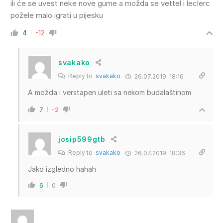
ili će se uvest neke nove gume a možda se vettel i leclerc
požele malo igrati u pijesku
4
-12
svakako
Reply to
svakako
26.07.2019. 18:16
A možda i verstapen uleti sa nekom budalaštinom
7
-2
josip599gtb
Reply to
svakako
26.07.2019. 18:36
Jako izgledno hahah
6
0