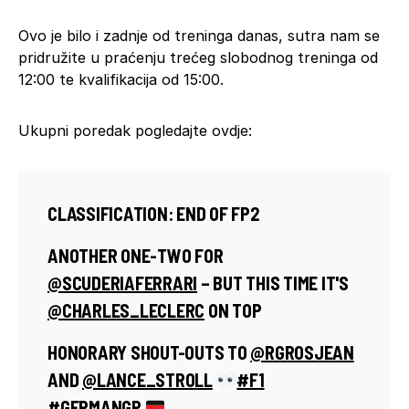
Ovo je bilo i zadnje od treninga danas, sutra nam se
pridružite u praćenju trećeg slobodnog treninga od
12:00 te kvalifikacija od 15:00.
Ukupni poredak pogledajte ovdje:
CLASSIFICATION: END OF FP2
ANOTHER ONE-TWO FOR
@SCUDERIAFERRARI
– BUT THIS TIME IT'S
@CHARLES_LECLERC
ON TOP
HONORARY SHOUT-OUTS TO
@RGROSJEAN
AND
@LANCE_STROLL
#F1
#GERMANGP