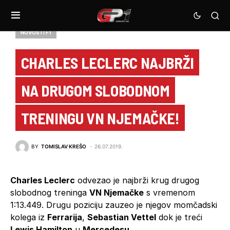
NOVOSTI F1
CHARLES LECLERC NAJBRŽI
NA DRUGOM SLOBODNOM
TRENINGU VN NJEMAČKE!
BY
TOMISLAV KREŠO
26.07.2019.
Charles Leclerc
odvezao je najbrži krug drugog
slobodnog treninga
VN Njemačke
s vremenom
1:13.449. Drugu poziciju zauzeo je njegov momčadski
kolega iz
Ferrarija
,
Sebastian Vettel
dok je treći
Lewis Hamilton
u
Mercedesu
.