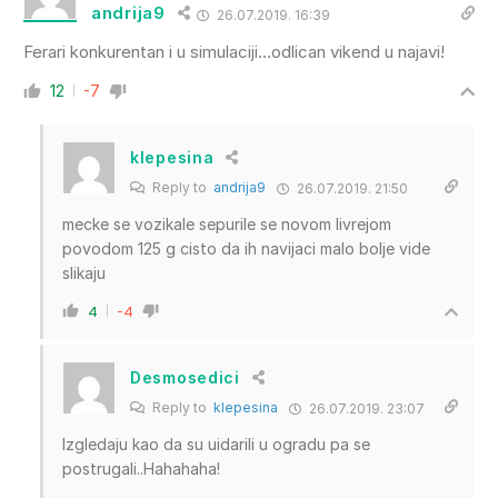
andrija9
26.07.2019. 16:39
Ferari konkurentan i u simulaciji…odlican vikend u najavi!
12
-7
klepesina
Reply to
andrija9
26.07.2019. 21:50
mecke se vozikale sepurile se novom livrejom
povodom 125 g cisto da ih navijaci malo bolje vide
slikaju
4
-4
Desmosedici
Reply to
klepesina
26.07.2019. 23:07
Izgledaju kao da su uidarili u ogradu pa se
postrugali..Hahahaha!