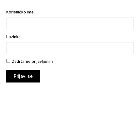
Korisničko ime:
Lozinka:
Zadrži me prijavljenim
Prijavi se