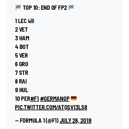
TOP 10: END OF FP2
1 LEC
2 VET
3 HAM
4 BOT
5 VER
6 GRO
7 STR
8 RAI
9 HUL
10 PER
#F1
#GERMANGP
PIC.TWITTER.COM/ATQSV13LS8
— FORMULA 1 (@F1)
JULY 26, 2019