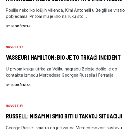
Poslije nekoliko lošijih vikenda, Kimi Antonelli u Belgiji se vratio
pobjedama. Pritom mu je išlo na ruku što…
BY
IGOR ŠESTAK
NOVOSTI F1
VASSEUR I HAMILTON: BIO JE TO TRKAĆI INCIDENT
U prvom krugu utrke za Veliku nagradu Belgije došlo je do
kontakta između Mercedesa Georgea Russella i Ferrarija…
BY
IGOR ŠESTAK
NOVOSTI F1
RUSSELL: NISAM NI SMIO BITI U TAKVOJ SITUACIJI
George Russell smatra da je kvar na Mercedesovom sustavu