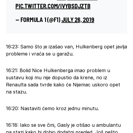
PIC.TWITTER.COM/IVYBSDJZTB
— FORMULA 1 (@F1)
JULY 26, 2019
16:23: Samo što je izašao van, Hulkenberg opet javlja
probleme i vraća se u garažu.
16:21: Bolid Nice Hulkenberga imao problem u
sustavu koji mu nije dopustio da krene, no iz
Renaulta sada tvrde kako će Nijemac uskoro opet
na stazu.
16:20: Nastaviti ćemo kroz jednu minutu.
16:18: Iako se sve čini, Gasly je otišao u ambulantu
na stazi kako bi dobio dodatni pregled. Još nešto