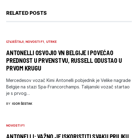
RELATED POSTS
IZVJEŠTAJI
NOVOSTI F1
UTRKE
ANTONELLI OSVOJIO VN BELGIJE I POVEĆAO
PREDNOST U PRVENSTVU, RUSSELL ODUSTAO U
PRVOM KRUGU
Mercedesov vozač Kimi Antonelli pobjednik je Velike nagrade
Belgije na stazi Spa-Francorchamps. Talijanski vozač startao
je s prvog…
BY
IGOR ŠESTAK
NOVOSTI F1
ANTONELLI: VAŽNO JE ISKORISTITI SVAKU PRILIKU