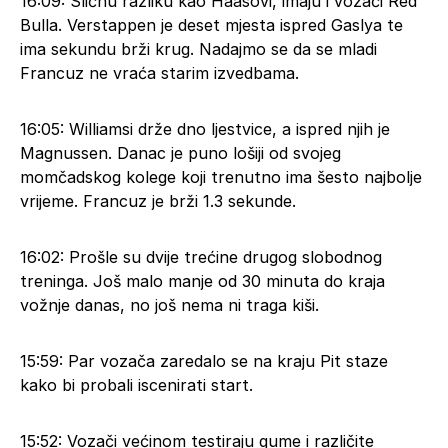
16:09: Sličnu razliku kao Haasovi, imaju i vozači Red
Bulla. Verstappen je deset mjesta ispred Gaslya te
ima sekundu brži krug. Nadajmo se da se mladi
Francuz ne vraća starim izvedbama.
16:05: Williamsi drže dno ljestvice, a ispred njih je
Magnussen. Danac je puno lošiji od svojeg
momčadskog kolege koji trenutno ima šesto najbolje
vrijeme. Francuz je brži 1.3 sekunde.
16:02: Prošle su dvije trećine drugog slobodnog
treninga. Još malo manje od 30 minuta do kraja
vožnje danas, no još nema ni traga kiši.
15:59: Par vozača zaredalo se na kraju Pit staze
kako bi probali iscenirati start.
15:52: Vozači većinom testiraju gume i različite