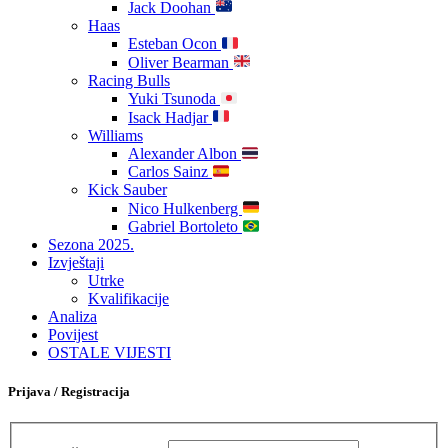
Jack Doohan
Haas
Esteban Ocon
Oliver Bearman
Racing Bulls
Yuki Tsunoda
Isack Hadjar
Williams
Alexander Albon
Carlos Sainz
Kick Sauber
Nico Hulkenberg
Gabriel Bortoleto
Sezona 2025.
Izvještaji
Utrke
Kvalifikacije
Analiza
Povijest
OSTALE VIJESTI
Prijava / Registracija