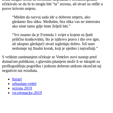
očekivalo se da bi to mogla biti “ta” sezona, ali stvari su otišle u
posve krivom smjeru.
“Mislim da razvoj sada ide u dobrom smjeru, ako
gledamo širu sliku. Međutim, šira slika vas ne interesira
ako niste tamo gdje biste željeli biti.”
“Svi znamo da je Formula 1 svijet u kojem su ljudi
prilično kratkovidni, što je njihovo pravo i dio ove igre,
ali ukupno gledajući stvari izgledaju dobro. Još nam
nedostaje taj finalni korak, koji je ujedno i najvažniji.”
S velikim zanimanjem očekuje se Vettelov novi nastup pred
domaćom publikom, s glavnim pitanjem može li se iskupiti za
prošlogodišnju pogrešku i jednom dobrom utrkom okončati taj
negativni niz rezultata.
ferrari
sebastian-vettel
sezona 2019
vn-njemacke-2019