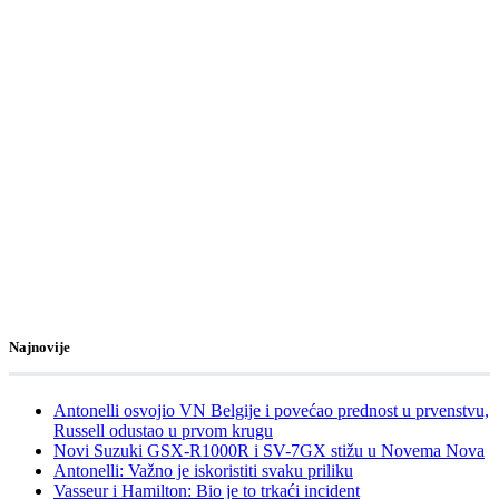
Najnovije
Antonelli osvojio VN Belgije i povećao prednost u prvenstvu,
Russell odustao u prvom krugu
Novi Suzuki GSX-R1000R i SV-7GX stižu u Novema Nova
Antonelli: Važno je iskoristiti svaku priliku
Vasseur i Hamilton: Bio je to trkaći incident