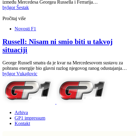
između Mercedesa Georgea Russella i Ferrarija…
by
Igor Šestak
Pročitaj više
Novosti F1
Russell: Nisam ni smio biti u takvoj
situaciji
George Russell smatra da je kvar na Mercedesovom sustavu za
pohranu energije bio glavni razlog njegovog ranog odustajanja…
by
Igor Vukajlovic
Arhiva
GP1 impressum
Kontakt