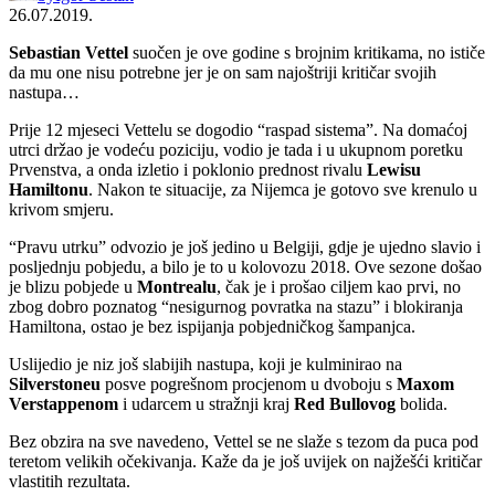
26.07.2019.
Sebastian Vettel
suočen je ove godine s brojnim kritikama, no ističe
da mu one nisu potrebne jer je on sam najoštriji kritičar svojih
nastupa…
Prije 12 mjeseci Vettelu se dogodio “raspad sistema”. Na domaćoj
utrci držao je vodeću poziciju, vodio je tada i u ukupnom poretku
Prvenstva, a onda izletio i poklonio prednost rivalu
Lewisu
Hamiltonu
. Nakon te situacije, za Nijemca je gotovo sve krenulo u
krivom smjeru.
“Pravu utrku” odvozio je još jedino u Belgiji, gdje je ujedno slavio i
posljednju pobjedu, a bilo je to u kolovozu 2018. Ove sezone došao
je blizu pobjede u
Montrealu
, čak je i prošao ciljem kao prvi, no
zbog dobro poznatog “nesigurnog povratka na stazu” i blokiranja
Hamiltona, ostao je bez ispijanja pobjedničkog šampanjca.
Uslijedio je niz još slabijih nastupa, koji je kulminirao na
Silverstoneu
posve pogrešnom procjenom u dvoboju s
Maxom
Verstappenom
i udarcem u stražnji kraj
Red Bullovog
bolida.
Bez obzira na sve navedeno, Vettel se ne slaže s tezom da puca pod
teretom velikih očekivanja. Kaže da je još uvijek on najžešći kritičar
vlastitih rezultata.