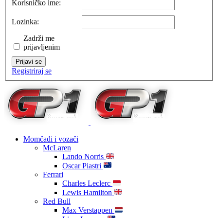
Korisničko ime:
Lozinka:
Zadrži me
prijavljenim
Prijavi se
Registriraj se
Momčadi i vozači
McLaren
Lando Norris
Oscar Piastri
Ferrari
Charles Leclerc
Lewis Hamilton
Red Bull
Max Verstappen