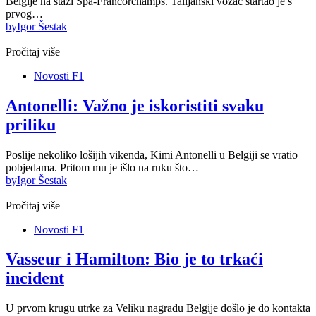
Belgije na stazi Spa-Francorchamps. Talijanski vozač startao je s
prvog…
by
Igor Šestak
Pročitaj više
Novosti F1
Antonelli: Važno je iskoristiti svaku
priliku
Poslije nekoliko lošijih vikenda, Kimi Antonelli u Belgiji se vratio
pobjedama. Pritom mu je išlo na ruku što…
by
Igor Šestak
Pročitaj više
Novosti F1
Vasseur i Hamilton: Bio je to trkaći
incident
U prvom krugu utrke za Veliku nagradu Belgije došlo je do kontakta