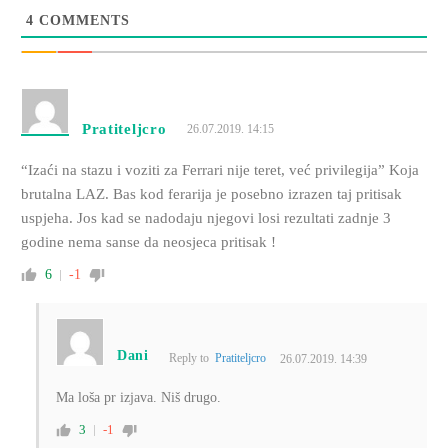
4
COMMENTS
Pratiteljcro
26.07.2019. 14:15
“Izaći na stazu i voziti za Ferrari nije teret, već privilegija” Koja
brutalna LAZ. Bas kod ferarija je posebno izrazen taj pritisak
uspjeha. Jos kad se nadodaju njegovi losi rezultati zadnje 3
godine nema sanse da neosjeca pritisak !
6
-1
Dani
Reply to
Pratiteljcro
26.07.2019. 14:39
Ma loša pr izjava. Niš drugo.
3
-1