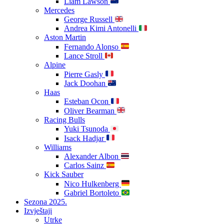
Liam Lawson
Mercedes
George Russell
Andrea Kimi Antonelli
Aston Martin
Fernando Alonso
Lance Stroll
Alpine
Pierre Gasly
Jack Doohan
Haas
Esteban Ocon
Oliver Bearman
Racing Bulls
Yuki Tsunoda
Isack Hadjar
Williams
Alexander Albon
Carlos Sainz
Kick Sauber
Nico Hulkenberg
Gabriel Bortoleto
Sezona 2025.
Izvještaji
Utrke