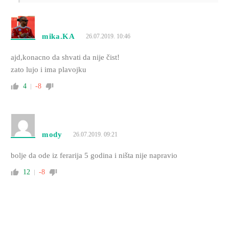
mika.KA
26.07.2019. 10:46
ajd,konacno da shvati da nije čist!
zato lujo i ima plavojku
4
-8
mody
26.07.2019. 09:21
bolje da ode iz ferarija 5 godina i ništa nije napravio
12
-8