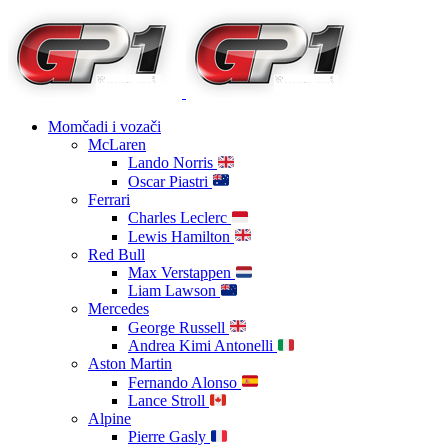
Momčadi i vozači
McLaren
Lando Norris
Oscar Piastri
Ferrari
Charles Leclerc
Lewis Hamilton
Red Bull
Max Verstappen
Liam Lawson
Mercedes
George Russell
Andrea Kimi Antonelli
Aston Martin
Fernando Alonso
Lance Stroll
Alpine
Pierre Gasly