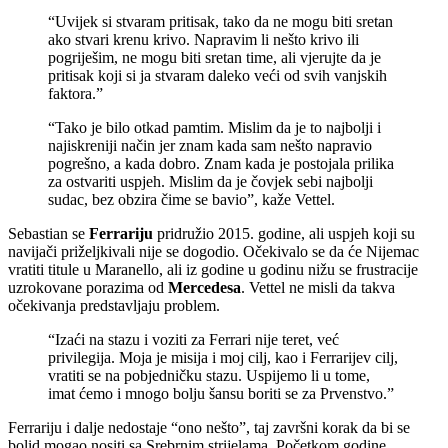
“Uvijek si stvaram pritisak, tako da ne mogu biti sretan
ako stvari krenu krivo. Napravim li nešto krivo ili
pogriješim, ne mogu biti sretan time, ali vjerujte da je
pritisak koji si ja stvaram daleko veći od svih vanjskih
faktora.”
“Tako je bilo otkad pamtim. Mislim da je to najbolji i
najiskreniji način jer znam kada sam nešto napravio
pogrešno, a kada dobro. Znam kada je postojala prilika
za ostvariti uspjeh. Mislim da je čovjek sebi najbolji
sudac, bez obzira čime se bavio”, kaže Vettel.
Sebastian se
Ferrariju
pridružio 2015. godine, ali uspjeh koji su
navijači priželjkivali nije se dogodio. Očekivalo se da će Nijemac
vratiti titule u Maranello, ali iz godine u godinu nižu se frustracije
uzrokovane porazima od
Mercedesa
. Vettel ne misli da takva
očekivanja predstavljaju problem.
“Izaći na stazu i voziti za Ferrari nije teret, već
privilegija. Moja je misija i moj cilj, kao i Ferrarijev cilj,
vratiti se na pobjedničku stazu. Uspijemo li u tome,
imat ćemo i mnogo bolju šansu boriti se za Prvenstvo.”
Ferrariju i dalje nedostaje “ono nešto”, taj završni korak da bi se
bolid mogao nositi sa Srebrnim strijelama. Početkom godine