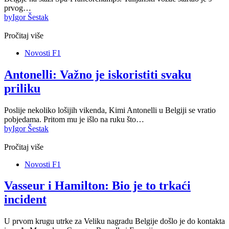
prvog…
by
Igor Šestak
Pročitaj više
Novosti F1
Antonelli: Važno je iskoristiti svaku
priliku
Poslije nekoliko lošijih vikenda, Kimi Antonelli u Belgiji se vratio
pobjedama. Pritom mu je išlo na ruku što…
by
Igor Šestak
Pročitaj više
Novosti F1
Vasseur i Hamilton: Bio je to trkaći
incident
U prvom krugu utrke za Veliku nagradu Belgije došlo je do kontakta