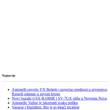
Najnovije
Antonelli osvojio VN Belgije i povećao prednost u prvenstvu,
Russell odustao u prvom krugu
Novi Suzuki GSX-R1000R i SV-7GX stižu u Novema Nova
Antonelli: Važno je iskoristiti svaku priliku
Vasseur i Hamilton: Bio je to trkaći incident