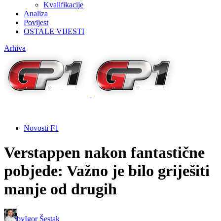
Kvalifikacije
Analiza
Povijest
OSTALE VIJESTI
Arhiva
Novosti F1
Verstappen nakon fantastične
pobjede: Važno je bilo griješiti
manje od drugih
by
Igor Šestak