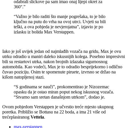
odabrali slickove pa sam imao onaj lijepi okret za
360°.”
“Važno je bilo raditi što manje pogrešaka, to je bilo
ključno na putu do vrha na ovoj utrci. Uvjeti su bili
teški, a ova pobjeda je nevjerojatna”, izjavio je po
izlasku iz bolida Max Verstappen.
Iako je još uvijek jedan od najmlađih vozača na gridu, Max je ovu
utrku odradio u maniri daleko iskusnijih kolega. Posebno impresivni
bili su restartovi utrka, nakon brojnih izlazaka sigurnosnog
automobila. Kao vodeći, Max je to odradio besprijekorno i odlično
čuvao poziciju. Osim te spomenute piruete, izvrsno se držao na
kišom natopljenoj stazi.
“S godinama se nauči”, prokomentirao je Nizozemac
opasku da je ostao miran poput nekog iskusnog vozača.
“Stvarno sam sretan današnjom utrkom”, dodao je.
Ovom pobjedom Verstappen je učvrstio treće mjesto ukupnog
poretka. Približio se Bottasu na 22 boda, a ima 21 više od
trećeplasiranog
Vettela
.
max-verstappen