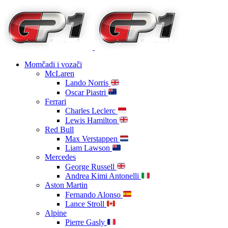
Momčadi i vozači
McLaren
Lando Norris
Oscar Piastri
Ferrari
Charles Leclerc
Lewis Hamilton
Red Bull
Max Verstappen
Liam Lawson
Mercedes
George Russell
Andrea Kimi Antonelli
Aston Martin
Fernando Alonso
Lance Stroll
Alpine
Pierre Gasly