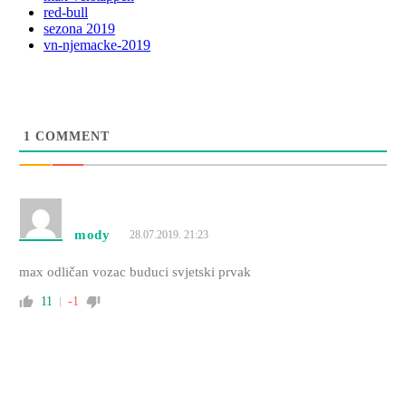
red-bull
sezona 2019
vn-njemacke-2019
1
COMMENT
mody
28.07.2019. 21:23
max odličan vozac buduci svjetski prvak
11
-1