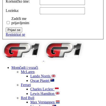
Korisničko ime:
Lozinka:
Zadrži me
prijavljenim
Prijavi se
Registriraj se
Momčadi i vozači
McLaren
Lando Norris
Oscar Piastri
Ferrari
Charles Leclerc
Lewis Hamilton
Red Bull
Max Verstappen