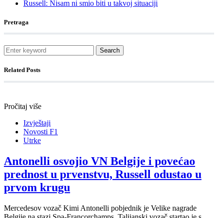
Russell: Nisam ni smio biti u takvoj situaciji
Pretraga
Search
Related Posts
Pročitaj više
Izvještaji
Novosti F1
Utrke
Antonelli osvojio VN Belgije i povećao
prednost u prvenstvu, Russell odustao u
prvom krugu
Mercedesov vozač Kimi Antonelli pobjednik je Velike nagrade
Belgije na stazi Spa-Francorchamps. Talijanski vozač startao je s