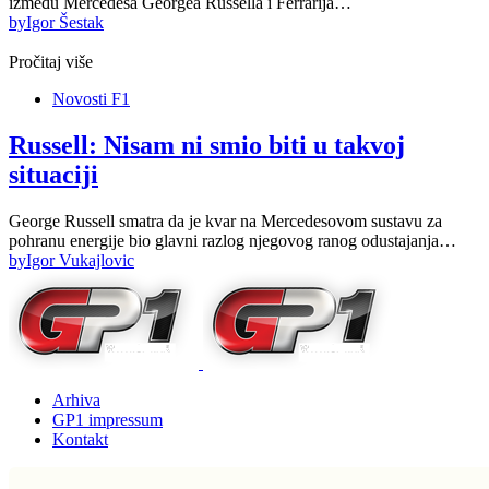
između Mercedesa Georgea Russella i Ferrarija…
by
Igor Šestak
Pročitaj više
Novosti F1
Russell: Nisam ni smio biti u takvoj
situaciji
George Russell smatra da je kvar na Mercedesovom sustavu za
pohranu energije bio glavni razlog njegovog ranog odustajanja…
by
Igor Vukajlovic
Arhiva
GP1 impressum
Kontakt