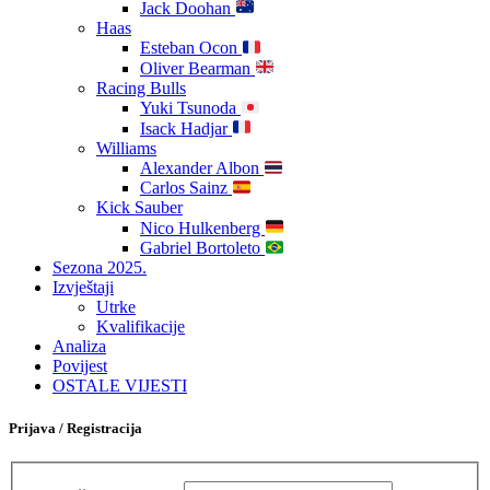
Jack Doohan
Haas
Esteban Ocon
Oliver Bearman
Racing Bulls
Yuki Tsunoda
Isack Hadjar
Williams
Alexander Albon
Carlos Sainz
Kick Sauber
Nico Hulkenberg
Gabriel Bortoleto
Sezona 2025.
Izvještaji
Utrke
Kvalifikacije
Analiza
Povijest
OSTALE VIJESTI
Prijava / Registracija