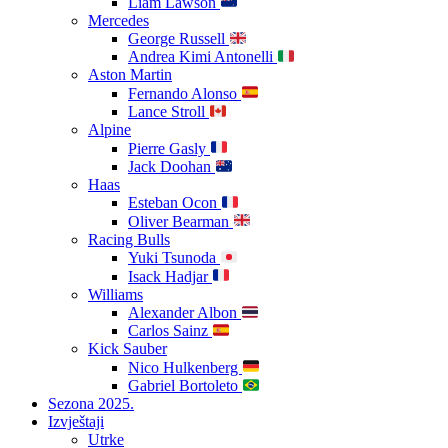
Liam Lawson
Mercedes
George Russell
Andrea Kimi Antonelli
Aston Martin
Fernando Alonso
Lance Stroll
Alpine
Pierre Gasly
Jack Doohan
Haas
Esteban Ocon
Oliver Bearman
Racing Bulls
Yuki Tsunoda
Isack Hadjar
Williams
Alexander Albon
Carlos Sainz
Kick Sauber
Nico Hulkenberg
Gabriel Bortoleto
Sezona 2025.
Izvještaji
Utrke