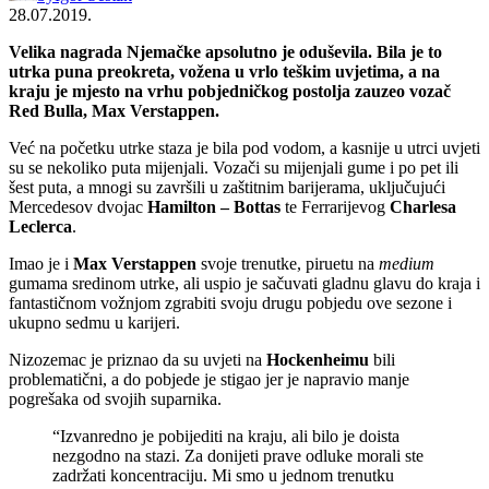
28.07.2019.
Velika nagrada Njemačke apsolutno je oduševila. Bila je to
utrka puna preokreta, vožena u vrlo teškim uvjetima, a na
kraju je mjesto na vrhu pobjedničkog postolja zauzeo vozač
Red Bulla, Max Verstappen.
Već na početku utrke staza je bila pod vodom, a kasnije u utrci uvjeti
su se nekoliko puta mijenjali. Vozači su mijenjali gume i po pet ili
šest puta, a mnogi su završili u zaštitnim barijerama, uključujući
Mercedesov dvojac
Hamilton – Bottas
te Ferrarijevog
Charlesa
Leclerca
.
Imao je i
Max Verstappen
svoje trenutke, piruetu na
medium
gumama sredinom utrke, ali uspio je sačuvati gladnu glavu do kraja i
fantastičnom vožnjom zgrabiti svoju drugu pobjedu ove sezone i
ukupno sedmu u karijeri.
Nizozemac je priznao da su uvjeti na
Hockenheimu
bili
problematični, a do pobjede je stigao jer je napravio manje
pogrešaka od svojih suparnika.
“Izvanredno je pobijediti na kraju, ali bilo je doista
nezgodno na stazi. Za donijeti prave odluke morali ste
zadržati koncentraciju. Mi smo u jednom trenutku