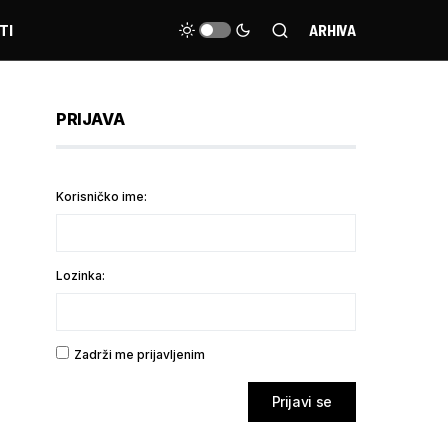
TI
ARHIVA
PRIJAVA
Korisničko ime:
Lozinka:
Zadrži me prijavljenim
Prijavi se