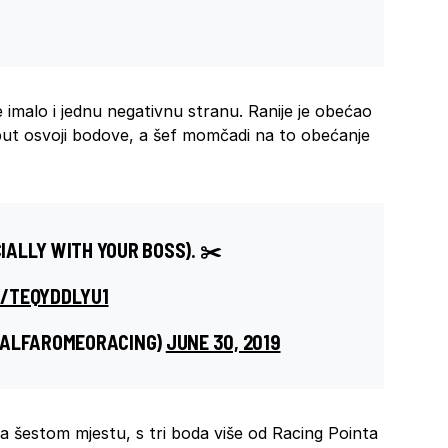
e imalo i jednu negativnu stranu. Ranije je obećao
put osvoji bodove, a šef momčadi na to obećanje
CIALLY WITH YOUR BOSS). ✂️
M/TEQYDDLYU1
@ALFAROMEORACING)
JUNE 30, 2019
a šestom mjestu, s tri boda više od Racing Pointa