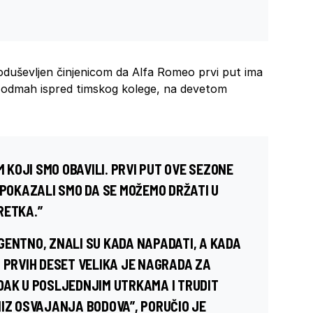
oduševljen činjenicom da Alfa Romeo prvi put ima
o odmah ispred timskog kolege, na devetom
KOJI SMO OBAVILI. PRVI PUT OVE SEZONE
 POKAZALI SMO DA SE MOŽEMO DRŽATI U
RETKA.”
LIGENTNO, ZNALI SU KADA NAPADATI, A KADA
U PRVIH DESET VELIKA JE NAGRADA ZA
DAK U POSLJEDNJIM UTRKAMA I TRUDIT
NIZ OSVAJANJA BODOVA”, PORUČIO JE