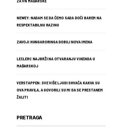
ZA VN MAĐARSKE
NEWEY: NADAM SE DA ĆEMO SADA DOĆI BAREM NA
RESPEKTABILNU RAZINU
ZAVOJI HUNGARORINGA DOBILI NOVA IMENA
LECLERC NAJBRŽI NA OTVARANJU VIKENDA U
MAĐARSKOJ
VERSTAPPEN: SVE VIŠE LJUDI SHVAĆA KAKVA SU
OVA PRAVILA, A GOVORILI SU MI DA SE PRESTANEM
ŽALITI
PRETRAGA