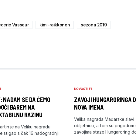
ederic Vasseur
kimi-raikkonen
sezona 2019
1
NOVOSTI F1
: NADAM SE DA ĆEMO
ZAVOJI HUNGARORINGA D
DOĆI BAREM NA
NOVA IMENA
KTABILNU RAZINU
Velika nagrada Mađarske slavi 
obljetnicu, a tom su prigodom 
rtin je na Veliku nagradu
zavojima staze Hungaroring dod
 stigao s čak 16 nadogradnji