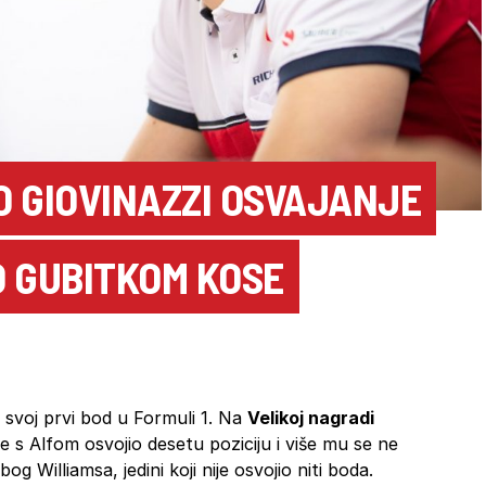
O GIOVINAZZI OSVAJANJE
O GUBITKOM KOSE
 svoj prvi bod u Formuli 1. Na
Velikoj nagradi
 je s Alfom osvojio desetu poziciju i više mu se ne
g Williamsa, jedini koji nije osvojio niti boda.