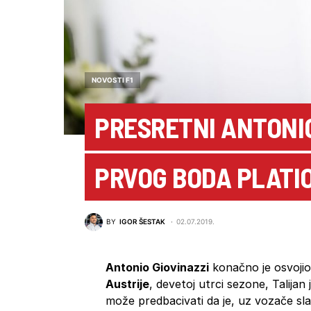
NOVOSTI F1
PRESRETNI ANTONI
PRVOG BODA PLATI
BY
IGOR ŠESTAK
02.07.2019.
Antonio Giovinazzi
konačno je osvojio
Austrije
, devetoj utrci sezone, Talijan
može predbacivati da je, uz vozače slabo