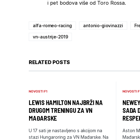
i pet bodova više od Toro Rossa.
alfa-romeo-racing
antonio-giovinazzi
Fr
vn-austrije-2019
RELATED POSTS
NOVOSTI F1
NOVOSTI F
LEWIS HAMILTON NAJBRŽI NA
NEWEY
DRUGOM TRENINGU ZA VN
SADA 
MAĐARSKE
RESPE
U 17 sati je nastavljeno s akcijom na
Aston Ma
stazi Hungaroring za VN Mađarske. Na
Mađarske