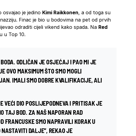
 osvajao je jedino
Kimi Raikkonen
, a od toga su
inazziju. Finac je bio u bodovima na pet od prvih
ijevao odraditi cijeli vikend kako spada. Na
Red
u u Top 10.
ODA. ODLIČAN JE OSJEĆAJ I PAO MI JE
A JE OVO MAKSIMUM ŠTO SMO MOGLI
AN. IMALI SMO DOBRE KVALIFIKACIJE, ALI
E VEĆI DIO POSLIJEPODNEVA I PRITISAK JE
LIO TAJ BOD. ZA NAŠ NAPORAN RAD
OD FRANCUSKE SMO NAPRAVILI KORAK U
NASTAVITI DALJE”, REKAO JE