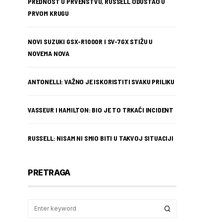
PREDNOST U PRVENSTVU, RUSSELL ODUSTAO U
PRVOM KRUGU
NOVI SUZUKI GSX-R1000R I SV-7GX STIŽU U
NOVEMA NOVA
ANTONELLI: VAŽNO JE ISKORISTITI SVAKU PRILIKU
VASSEUR I HAMILTON: BIO JE TO TRKAĆI INCIDENT
RUSSELL: NISAM NI SMIO BITI U TAKVOJ SITUACIJI
PRETRAGA