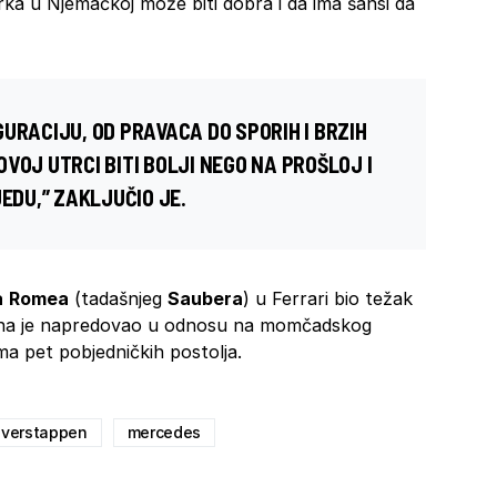
rka u Njemačkoj može biti dobra i da ima šansi da
URACIJU, OD PRAVACA DO SPORIH I BRZIH
VOJ UTRCI BITI BOLJI NEGO NA PROŠLOJ I
JEDU,” ZAKLJUČIO JE.
a
Romea
(tadašnjeg
Saubera
) u Ferrari bio težak
dana je napredovao u odnosu na momčadskog
ima pet pobjedničkih postolja.
verstappen
mercedes