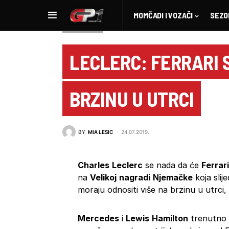
MOMČADI I VOZAČI
SEZO
NOVOSTI F1
LECLERC: FERRARI 
BRZINU U UTRCI
BY
MIA LESIC
24.07.2019.
Charles
Leclerc
se nada da će
Ferrari
na
Velikoj
nagradi
Njemačke
koja slije
moraju odnositi više na brzinu u utrci,
Mercedes
i
Lewis
Hamilton
trenutno 