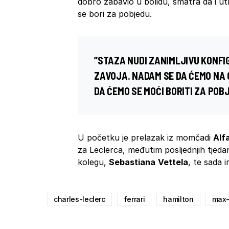
dobro zabavio u bolidu, smatra da i ut
se bori za pobjedu.
”STAZA NUDI ZANIMLJIVU KONFIG
ZAVOJA. NADAM SE DA ĆEMO NA O
DA ĆEMO SE MOĆI BORITI ZA POB
U početku je prelazak iz momčadi
Alf
za Leclerca, međutim posljednjih tje
kolegu,
Sebastiana
Vettela
, te sada 
charles-leclerc
ferrari
hamilton
max-