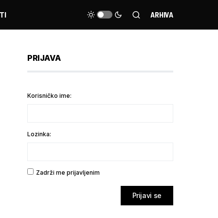
TI
ARHIVA
PRIJAVA
Korisničko ime:
Lozinka:
Zadrži me prijavljenim
Prijavi se