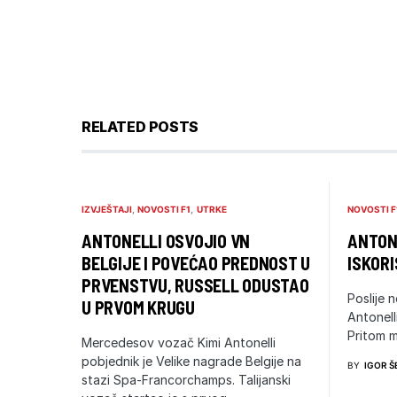
RELATED POSTS
IZVJEŠTAJI
NOVOSTI F1
UTRKE
NOVOSTI F
ANTONELLI OSVOJIO VN
ANTONE
BELGIJE I POVEĆAO PREDNOST U
ISKORI
PRVENSTVU, RUSSELL ODUSTAO
Poslije n
U PRVOM KRUGU
Antonell
Pritom m
Mercedesov vozač Kimi Antonelli
pobjednik je Velike nagrade Belgije na
BY
IGOR Š
stazi Spa-Francorchamps. Talijanski