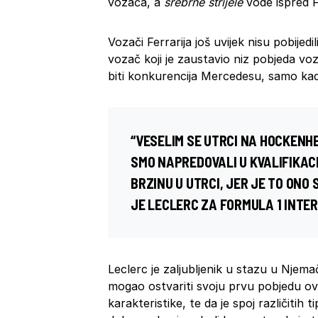
vozača, a
srebrne strijele
vode ispred F
Vozači Ferrarija još uvijek nisu pobijed
vozač koji je zaustavio niz pobjeda v
biti konkurencija Mercedesu, samo kada
“VESELIM SE UTRCI NA HOCKENH
SMO NAPREDOVALI U KVALIFIKAC
BRZINU U UTRCI, JER JE TO ONO
JE LECLERC ZA FORMULA 1 INTE
Leclerc je zaljubljenik u stazu u Njema
mogao ostvariti svoju prvu pobjedu o
karakteristike, te da je spoj različitih