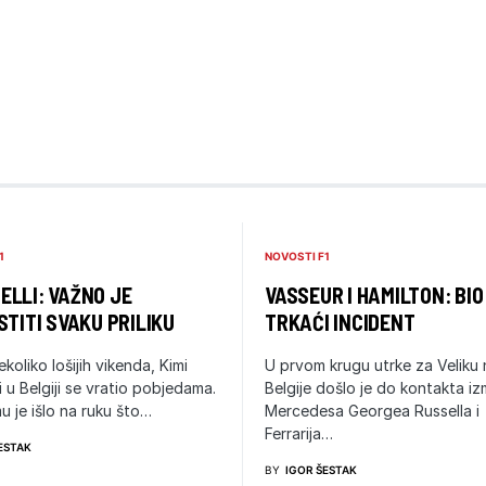
1
NOVOSTI F1
LLI: VAŽNO JE
VASSEUR I HAMILTON: BIO
STITI SVAKU PRILIKU
TRKAĆI INCIDENT
ekoliko lošijih vikenda, Kimi
U prvom krugu utrke za Veliku
i u Belgiji se vratio pobjedama.
Belgije došlo je do kontakta i
u je išlo na ruku što…
Mercedesa Georgea Russella i
Ferrarija…
ESTAK
BY
IGOR ŠESTAK