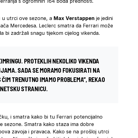
errarija s ogromnih 164 boda prednosti.
ili u utrci ove sezone, a
Max
Verstappen
je jedini
ozača Mercedesa. Leclerc smatra da Ferrari može
 bi zadržali snagu tijekom cijelog vikenda.
EIMRINGU. PROTEKLIH NEKOLIKO VIKENDA
IJAMA. SADA SE MORAMO FOKUSIRATI NA
 S ČIM TRENUTNO IMAMO PROBLEMA”, REKAO
RNETSKU STRANICU.
čku, i smatra kako bi tu Ferrari potencijalno
ve sezone. Smatra kako staza ima dobre
 tipova zavoja i pravaca. Kako se na prošloj utrci