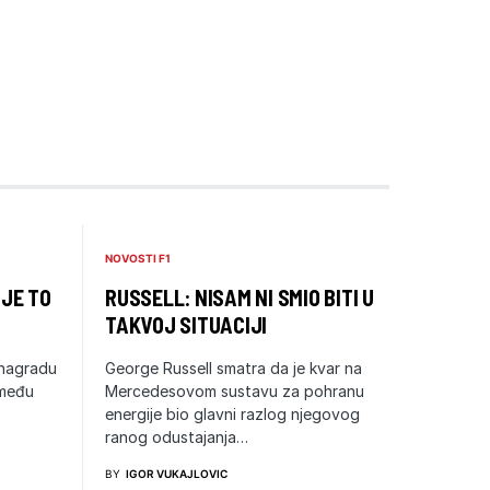
NOVOSTI F1
 JE TO
RUSSELL: NISAM NI SMIO BITI U
TAKVOJ SITUACIJI
 nagradu
George Russell smatra da je kvar na
zmeđu
Mercedesovom sustavu za pohranu
energije bio glavni razlog njegovog
ranog odustajanja…
BY
IGOR VUKAJLOVIC