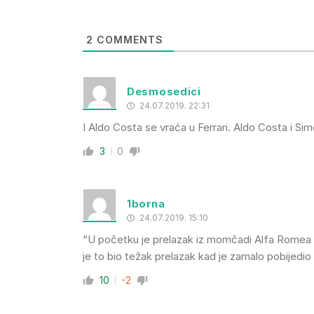
2
COMMENTS
Desmosedici
24.07.2019. 22:31
I Aldo Costa se vraća u Ferrari. Aldo Costa i Si
3
0
1borna
24.07.2019. 15:10
“U početku je prelazak iz momčadi Alfa Romea (
je to bio težak prelazak kad je zamalo pobijedio 
10
-2