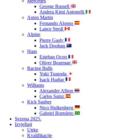
Mercedes
George Russell
Andrea Kimi Antonelli
Aston Martin
Fernando Alonso
Lance Stroll
Alpine
Pierre Gasly
Jack Doohan
Haas
Esteban Ocon
Oliver Bearman
Racing Bulls
Yuki Tsunoda
Isack Hadjar
Williams
Alexander Albon
Carlos Sainz
Kick Sauber
Nico Hulkenberg
Gabriel Bortoleto
Sezona 2025.
Izvještaji
Utrke
Kvalifikacije