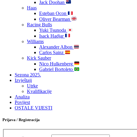
Jack Doohan
Haas
Esteban Ocon
Oliver Bearman
Racing Bulls
Yuki Tsunoda
Isack Hadjar
Williams
Alexander Albon
Carlos Sainz
Kick Sauber
Nico Hulkenberg
Gabriel Bortoleto
Sezona 2025.
Izvještaji
Utrke
Kvalifikacije
Analiza
Povijest
OSTALE VIJESTI
Prijava / Registracija