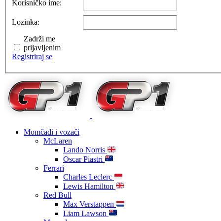
Korisničko ime:
Lozinka:
Zadrži me
prijavljenim
Registriraj se
Momčadi i vozači
McLaren
Lando Norris
Oscar Piastri
Ferrari
Charles Leclerc
Lewis Hamilton
Red Bull
Max Verstappen
Liam Lawson