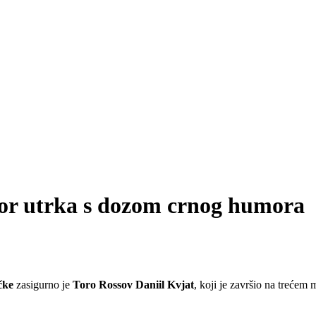
ror utrka s dozom crnog humora
čke
zasigurno je
Toro Rossov
Daniil Kvjat
, koji je završio na trećem 