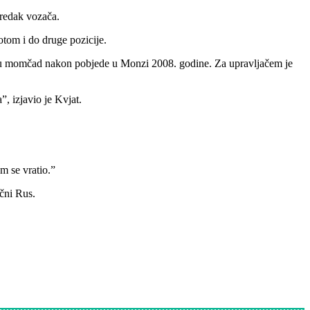
oredak vozača.
otom i do druge pozicije.
jansku momčad nakon pobjede u Monzi 2008. godine. Za upravljačem je
, izjavio je Kvjat.
m se vratio.”
čni Rus.