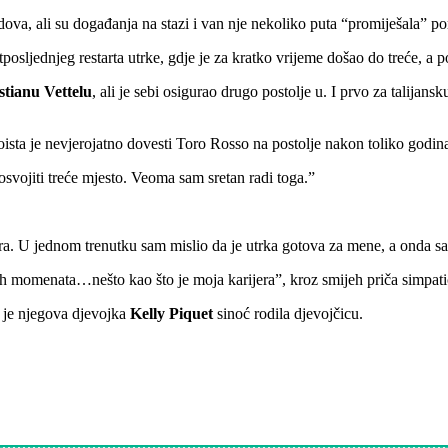
ova, ali su događanja na stazi i van nje nekoliko puta “promiješala” p
osljednjeg restarta utrke, gdje je za kratko vrijeme došao do treće, a p
tianu Vettelu
, ali je sebi osigurao drugo postolje u. I prvo za tali
sta je nevjerojatno dovesti Toro Rosso na postolje nakon toliko godina”
 osvojiti treće mjesto. Veoma sam sretan radi toga.”
. U jednom trenutku sam mislio da je utrka gotova za mene, a onda sa
h momenata…nešto kao što je moja karijera”, kroz smijeh priča simpati
 je njegova djevojka
Kelly Piquet
sinoć rodila djevojčicu.