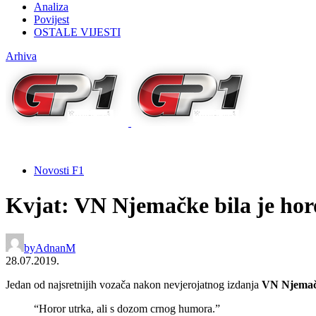
Analiza
Povijest
OSTALE VIJESTI
Arhiva
Novosti F1
Kvjat: VN Njemačke bila je ho
by
AdnanM
28.07.2019.
Jedan od najsretnijih vozača nakon nevjerojatnog izdanja
VN Njema
“Horor utrka, ali s dozom crnog humora.”