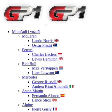
Momčadi i vozači
McLaren
Lando Norris
Oscar Piastri
Ferrari
Charles Leclerc
Lewis Hamilton
Red Bull
Max Verstappen
Liam Lawson
Mercedes
George Russell
Andrea Kimi Antonelli
Aston Martin
Fernando Alonso
Lance Stroll
Alpine
Pierre Gasly