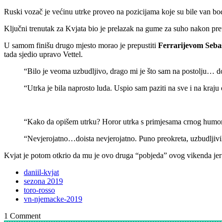
Ruski vozač je većinu utrke proveo na pozicijama koje su bile van bod
Ključni trenutak za Kvjata bio je prelazak na gume za suho nakon pretp
U samom finišu drugo mjesto morao je prepustiti
Ferrarijevom Sebas
tada sjedio upravo Vettel.
“Bilo je veoma uzbudljivo, drago mi je što sam na postolju… doi
“Utrka je bila naprosto luda. Uspio sam paziti na sve i na kraju
“Kako da opišem utrku? Horor utrka s primjesama crnog humora
“Nevjerojatno…doista nevjerojatno. Puno preokreta, uzbudljivi
Kvjat je potom otkrio da mu je ovo druga “pobjeda” ovog vikenda jer
daniil-kvjat
sezona 2019
toro-rosso
vn-njemacke-2019
1
Comment