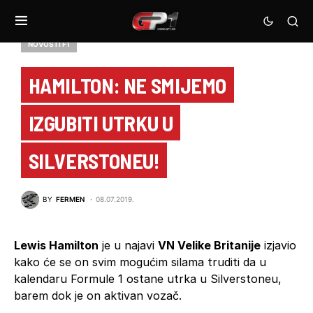
NOVOSTI F1
HAMILTON: NE SMIJEMO
IZGUBITI UTRKU U
SILVERSTONEU!
BY
FERMEN
08.07.2019.
Lewis Hamilton
je u najavi
VN Velike Britanije
izjavio
kako će se on svim mogućim silama truditi da u
kalendaru Formule 1 ostane utrka u Silverstoneu,
barem dok je on aktivan vozač.