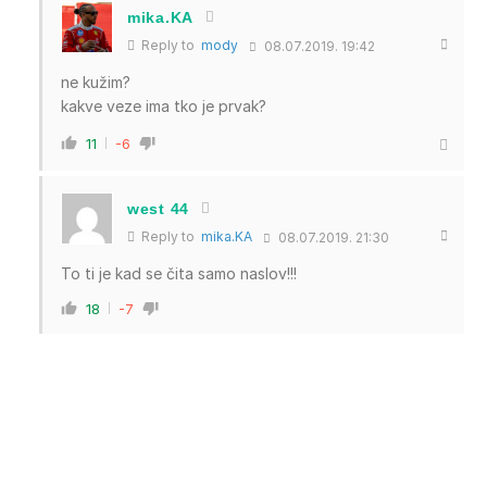
mika.KA
Reply to
mody
08.07.2019. 19:42
ne kužim?
kakve veze ima tko je prvak?
11
-6
west 44
Reply to
mika.KA
08.07.2019. 21:30
To ti je kad se čita samo naslov!!!
18
-7