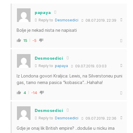
papaya
Reply to
Desmosedici
08.07.2019. 22:39
Bolje je nekad nista ne napisati
15
-5
Desmosedici
Reply to
papaya
09.07.2019. 03:03
Iz Londona govori Kraljica: Lewis, na Silverstoneu puni
gas, tamo nema pasica “kobasica”…Hahaha!
4
-14
Desmosedici
Reply to
Desmosedici
09.07.2019. 22:36
Gdje je onaj lik British empire? ..doduše u nicku ima