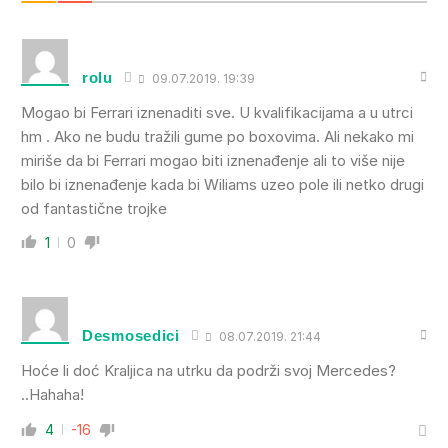
rolu
09.07.2019. 19:39
Mogao bi Ferrari iznenaditi sve. U kvalifikacijama a u utrci
hm . Ako ne budu tražili gume po boxovima. Ali nekako mi
miriše da bi Ferrari mogao biti iznenađenje ali to više nije
bilo bi iznenađenje kada bi Wiliams uzeo pole ili netko drugi
od fantastične trojke
1
0
Desmosedici
08.07.2019. 21:44
Hoće li doć Kraljica na utrku da podrži svoj Mercedes?
..Hahaha!
4
-16