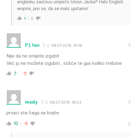
englesku zastavu umjesto Union Jacka? Halo English
empire, javi se, da se malo upitamo!
1
0
F1 fan
08.07.2019. 19:18
Nije da ne smijete izgubit
Već ju ne možete izgubiti , stišće te gas koliko trebate
7
-11
mody
08.07.2019. 18:03
prvaci ste čega se bojite
10
-8