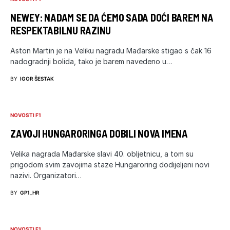
NEWEY: NADAM SE DA ĆEMO SADA DOĆI BAREM NA
RESPEKTABILNU RAZINU
Aston Martin je na Veliku nagradu Mađarske stigao s čak 16
nadogradnji bolida, tako je barem navedeno u…
BY
IGOR ŠESTAK
NOVOSTI F1
ZAVOJI HUNGARORINGA DOBILI NOVA IMENA
Velika nagrada Mađarske slavi 40. obljetnicu, a tom su
prigodom svim zavojima staze Hungaroring dodijeljeni novi
nazivi. Organizatori…
BY
GP1_HR
NOVOSTI F1