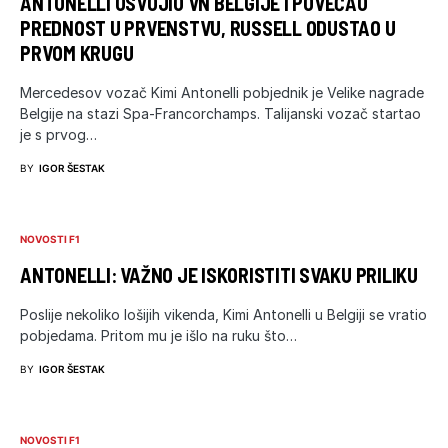
ANTONELLI OSVOJIO VN BELGIJE I POVEĆAO
PREDNOST U PRVENSTVU, RUSSELL ODUSTAO U
PRVOM KRUGU
Mercedesov vozač Kimi Antonelli pobjednik je Velike nagrade
Belgije na stazi Spa-Francorchamps. Talijanski vozač startao
je s prvog…
BY
IGOR ŠESTAK
NOVOSTI F1
ANTONELLI: VAŽNO JE ISKORISTITI SVAKU PRILIKU
Poslije nekoliko lošijih vikenda, Kimi Antonelli u Belgiji se vratio
pobjedama. Pritom mu je išlo na ruku što…
BY
IGOR ŠESTAK
NOVOSTI F1