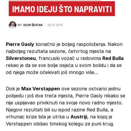
IMAMO IDEJU ŠTO NAPRAVITI
BY
IGOR ŠESTAK
26.07.2019.
Pierre Gasly
konačno je boljeg raspoloženja. Nakon
najboljeg rezultata sezone, četvrtog mjesta na
Silverstoneu
, francuski vozač u redovima
Red Bulla
rekao je da se sve bolje osjeća u svom bolidu i da se
od njega može očekivati još mnogo više…
Dok je
Max Verstappen
ove sezone ostvario jednu
pobjedu i još dva treća mjesta, Pierre Gasly nikako se
nije uspijevao priviknuti na svoje novo radno mjesto.
Njegovi rezultati bili su ispod razine Red Bulla, a
vrhunac krize bila je utrka u
Austriji
, na kojoj je
Verstappen obišao timskog kolegu za puni krug.