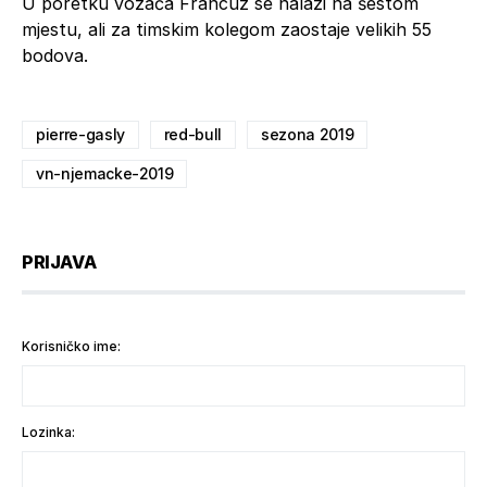
U poretku vozača Francuz se nalazi na šestom
mjestu, ali za timskim kolegom zaostaje velikih 55
bodova.
pierre-gasly
red-bull
sezona 2019
vn-njemacke-2019
PRIJAVA
Korisničko ime:
Lozinka: