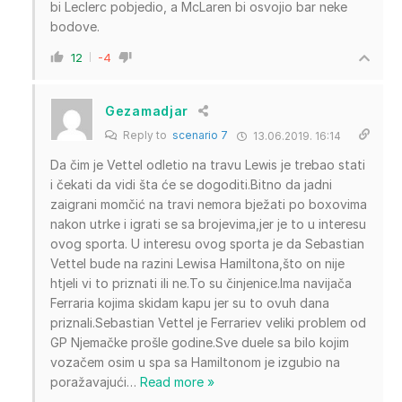
bi Leclerc pobjedio, a McLaren bi osvojio bar neke
bodove.
12
-4
Gezamadjar
Reply to
scenario 7
13.06.2019. 16:14
Da čim je Vettel odletio na travu Lewis je trebao stati
i čekati da vidi šta će se dogoditi.Bitno da jadni
zaigrani momčić na travi nemora bježati po boxovima
nakon utrke i igrati se sa brojevima,jer je to u interesu
ovog sporta. U interesu ovog sporta je da Sebastian
Vettel bude na razini Lewisa Hamiltona,što on nije
htjeli vi to priznati ili ne.To su činjenice.Ima navijača
Ferraria kojima skidam kapu jer su to ovuh dana
priznali.Sebastian Vettel je Ferrariev veliki problem od
GP Njemačke prošle godine.Sve duele sa bilo kojim
vozačem osim u spa sa Hamiltonom je izgubio na
poražavajući
…
Read more »