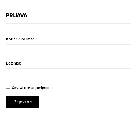
PRIJAVA
Korisničko ime:
Lozinka:
Zadrži me prijavljenim
Prijavi se