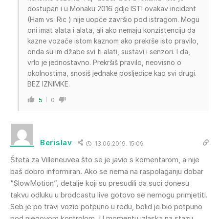
dostupan i u Monaku 2016 gdje ISTI ovakav incident
(Ham vs. Ric ) nije uopće završio pod istragom. Mogu
oni imat alata i alata, ali ako nemaju konzistenciju da
kazne vozače istom kaznom ako prekrše isto pravilo,
onda su im džabe svi ti alati, sustavi i senzori. I da,
vrlo je jednostavno. Prekršiš pravilo, neovisno o
okolnostima, snosiš jednake posljedice kao svi drugi.
BEZ IZNIMKE.
5
0
Berislav
13.06.2019. 15:09
Šteta za Villeneuvea što se je javio s komentarom, a nije
baš dobro informiran. Ako se nema na raspolaganju dobar
“SlowMotion”, detalje koji su presudili da suci donesu
takvu odluku u brodcastu live gotovo se nemogu primjetiti.
Seb je po travi vozio potpuno u redu, bolid je bio potpuno
pod njegovom kontrolom. U momentu izlaska na stazu