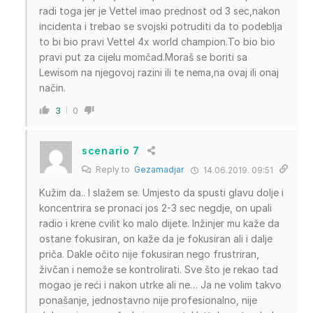
radi toga jer je Vettel imao prednost od 3 sec,nakon
incidenta i trebao se svojski potruditi da to podeblja
to bi bio pravi Vettel 4x world champion.To bio bio
pravi put za cijelu momčad.Moraš se boriti sa
Lewisom na njegovoj razini ili te nema,na ovaj ili onaj
način.
3
0
scenario 7
Reply to
Gezamadjar
14.06.2019. 09:51
Kužim da.. I slažem se. Umjesto da spusti glavu dolje i
koncentrira se pronaci jos 2-3 sec negdje, on upali
radio i krene cvilit ko malo dijete. Inžinjer mu kaže da
ostane fokusiran, on kaže da je fokusiran ali i dalje
priča. Dakle očito nije fokusiran nego frustriran,
živčan i nemože se kontrolirati. Sve što je rekao tad
mogao je reći i nakon utrke ali ne… Ja ne volim takvo
ponašanje, jednostavno nije profesionalno, nije