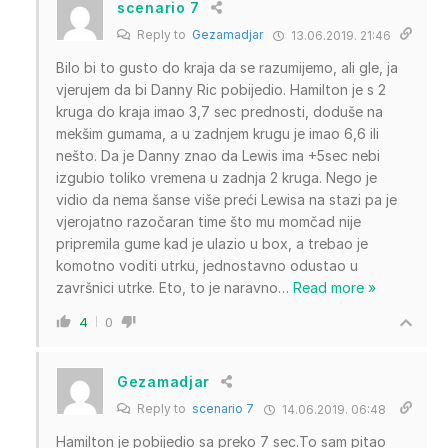
scenario 7
Reply to
Gezamadjar
13.06.2019. 21:46
Bilo bi to gusto do kraja da se razumijemo, ali gle, ja
vjerujem da bi Danny Ric pobijedio. Hamilton je s 2
kruga do kraja imao 3,7 sec prednosti, doduše na
mekšim gumama, a u zadnjem krugu je imao 6,6 ili
nešto. Da je Danny znao da Lewis ima +5sec nebi
izgubio toliko vremena u zadnja 2 kruga. Nego je
vidio da nema šanse više preći Lewisa na stazi pa je
vjerojatno razočaran time što mu momčad nije
pripremila gume kad je ulazio u box, a trebao je
komotno voditi utrku, jednostavno odustao u
završnici utrke. Eto, to je naravno
…
Read more »
4
0
Gezamadjar
Reply to
scenario 7
14.06.2019. 06:48
Hamilton je pobijedio sa preko 7 sec.To sam pitao