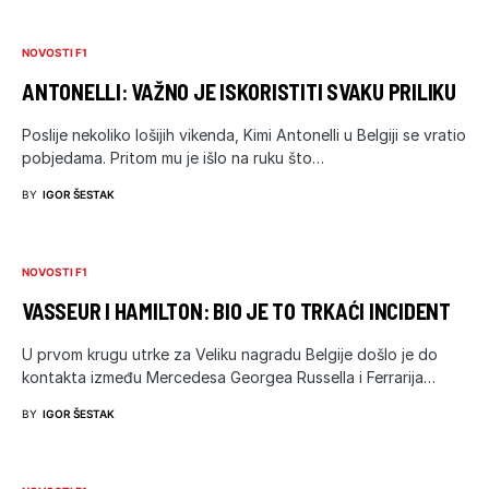
NOVOSTI F1
ANTONELLI: VAŽNO JE ISKORISTITI SVAKU PRILIKU
Poslije nekoliko lošijih vikenda, Kimi Antonelli u Belgiji se vratio
pobjedama. Pritom mu je išlo na ruku što…
BY
IGOR ŠESTAK
NOVOSTI F1
VASSEUR I HAMILTON: BIO JE TO TRKAĆI INCIDENT
U prvom krugu utrke za Veliku nagradu Belgije došlo je do
kontakta između Mercedesa Georgea Russella i Ferrarija…
BY
IGOR ŠESTAK