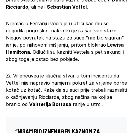
Ricciardo
, ali ne i
Sebastian Vettel
.
Nijemac u Ferrariju vodio je u utrci kad mu se
dogodila pogreška i nakratko je izašao van staze.
Njegov povratak na stazu za suce “nije bio siguran”
jer je, po njihovom mišljenju, pritom blokirao
Lewisa
Hamiltona
. Odlučili su kazniti Vettela s pet sekundi i
zbog toga je ostao bez pobjede.
Za Villeneuvea je ključna stvar u tom incidentu da
Vettel nije napravio namjerni pokret za vrijeme borbe
kotač uz kotač. Kaže da su suci prije trebali razmisliti
o kažnjavanju Ricciarda, zbog načina na koji se
branio od
Valtterija Bottasa
ranije u utrci.
“NISAM BIO IZNENAĐEN KAZNOM ZA