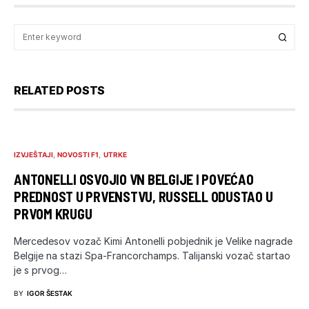
RELATED POSTS
IZVJEŠTAJI
NOVOSTI F1
UTRKE
ANTONELLI OSVOJIO VN BELGIJE I POVEĆAO
PREDNOST U PRVENSTVU, RUSSELL ODUSTAO U
PRVOM KRUGU
Mercedesov vozač Kimi Antonelli pobjednik je Velike nagrade
Belgije na stazi Spa-Francorchamps. Talijanski vozač startao
je s prvog…
BY
IGOR ŠESTAK