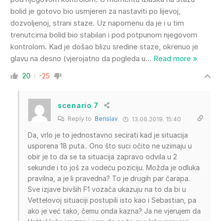
bolid je gotovo bio usmjeren za nastaviti po lijevoj,
dozvoljenoj, strani staze. Uz napomenu da je i u tim
trenutcima bolid bio stabilan i pod potpunom njegovom
kontrolom. Kad je došao blizu sredine staze, okrenuo je
glavu na desno (vjerojatno da pogleda u
…
Read more »
20
-25
scenario 7
Reply to
Berislav
13.06.2019. 15:40
Da, vrlo je to jednostavno secirati kad je situacija
usporena 18 puta.. Ono što suci očito ne uzimaju u
obir je to da se ta situacija zapravo odvila u 2
sekunde i to još za vodeću poziciju. Možda je odluka
pravilna, a je li pravedna? To je drugih par čarapa.
Sve izjave bivših F1 vozača ukazuju na to da bi u
Vettelovoj situaciji postupili isto kao i Sebastian, pa
ako je već tako, čemu onda kazna? Ja ne vjerujem da