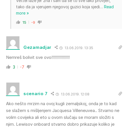
Vettel laže jer zna i sam da se to sve lako provjeri,
tako da ja vjerujem njegovoj guzici koja sjedi
…
Read
more »
15
-9
Gezamadjar
13.06.2019. 13:35
Nemreš bolivit sve ovo!!!!!!!!!!!!!!!!
3
-7
scenario 7
13.06.2019. 12:08
Ako nešto mrzim na ovoj kugli zemaljskoj, onda je to kad
se slažem s mišljenjem Jacquesa Villeneuvea.. Stvarno ne
volim covijeka ali eto u ovom slučaju se moram složiti s
njim. Lewisov onboard stvarno dobro prikazuje koliko je