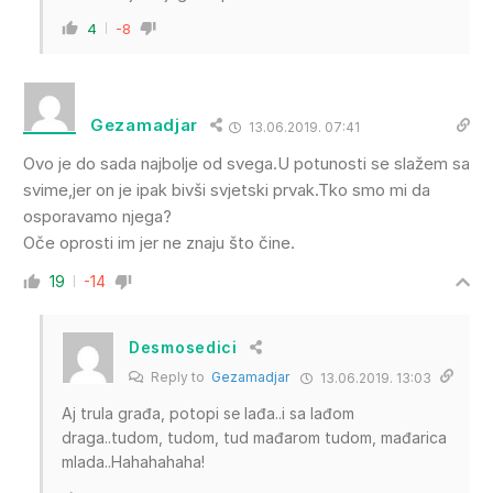
4
-8
Gezamadjar
13.06.2019. 07:41
Ovo je do sada najbolje od svega.U potunosti se slažem sa
svime,jer on je ipak bivši svjetski prvak.Tko smo mi da
osporavamo njega?
Oče oprosti im jer ne znaju što čine.
19
-14
Desmosedici
Reply to
Gezamadjar
13.06.2019. 13:03
Aj trula građa, potopi se lađa..i sa lađom
draga..tudom, tudom, tud mađarom tudom, mađarica
mlada..Hahahahaha!