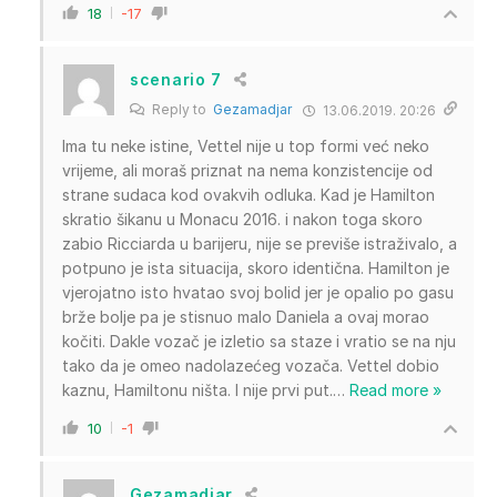
18
-17
scenario 7
Reply to
Gezamadjar
13.06.2019. 20:26
Ima tu neke istine, Vettel nije u top formi već neko
vrijeme, ali moraš priznat na nema konzistencije od
strane sudaca kod ovakvih odluka. Kad je Hamilton
skratio šikanu u Monacu 2016. i nakon toga skoro
zabio Ricciarda u barijeru, nije se previše istraživalo, a
potpuno je ista situacija, skoro identična. Hamilton je
vjerojatno isto hvatao svoj bolid jer je opalio po gasu
brže bolje pa je stisnuo malo Daniela a ovaj morao
kočiti. Dakle vozač je izletio sa staze i vratio se na nju
tako da je omeo nadolazećeg vozača. Vettel dobio
kaznu, Hamiltonu ništa. I nije prvi put.
…
Read more »
10
-1
Gezamadjar