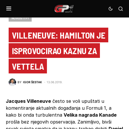
NOVOSTI F1
VILLENEUVE: HAMILTON JE
ISPROVOCIRAO KAZNU ZA
VETTELA
BY
IGOR ŠESTAK
13.06.2019.
Jacques Villeneuve
često se voli upuštati u
komentiranje aktualnih događanja u Formuli 1, a
kako bi onda turbulentna
Velika nagrada Kanade
prošla bez njegovih opservacija. Zanimljivo, bivši
prvak svijeta smatra da je kaznu trebao dobiti
Daniel