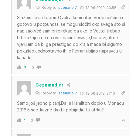
Reply to
scenario 7
13.06.2019. 20:56
Slažem se sa tobom.Ovakvi komentari vode nečemu i
gotovo u potpunosti se mogu složiti oko svega što si
napisao.Već sam prije rekao da ako je Vettel trebao
biti kažnjen ne na ovaj naćin.Lewis je,bio brži,ali ne
vjerujem da bi ga prestigao do kraja mada bi sigurno
pokušao.Jednostavno ih je Ferrari ubijao napravcu u
kanadi.
7
0
Gezamadjar
Reply to
scenario 7
13.06.2019. 21:10
Samo još jedno pitanj.Da je Hamilton dobio u Monacu
2016.5 sec. kazne tko bi pobijedio tu utrku?
1
0