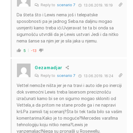
Reply to
scenario 7
13.06.2019. 16:19
Da šteta što i Lewis nema još i telepatske
sposobnosti pa je jadnog Seba.na daljinu mogao
usmjeriti kamo treba ići.Uvjeravat te ta bi onda sa
sigurnošću utvrdili da je Lewis ustvari Jedi i da nitko
nema šanse sa njim jer je sila jaka u njemu.
5
-13
Gezamadjar
Reply to
scenario 7
13.06.2019. 16:24
Vettel nemože ništa jer je na travi i auto ide po inerciji
dok svemoćni Lewis treba lasersom preciznošću
izračunati kamo bi se on sigurno mogao skloniti od
Vettela,a da pritom ne stane prođe ga i ne napravi
krš.Pa zamisli taj scenarij?Šta bi tek tada bilo sa vašim
komentarima.Kako je to moguće?Mercedes vara!Ima
tehnologiju koju nitko nema?Lewis je
vanzemaljac!Njega su pronašli u Rosewellu.