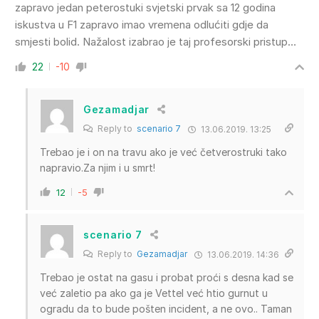
zapravo jedan peterostuki svjetski prvak sa 12 godina
iskustva u F1 zapravo imao vremena odlućiti gdje da
smjesti bolid. Nažalost izabrao je taj profesorski pristup…
22
-10
Gezamadjar
Reply to
scenario 7
13.06.2019. 13:25
Trebao je i on na travu ako je već četverostruki tako
napravio.Za njim i u smrt!
12
-5
scenario 7
Reply to
Gezamadjar
13.06.2019. 14:36
Trebao je ostat na gasu i probat proći s desna kad se
već zaletio pa ako ga je Vettel već htio gurnut u
ogradu da to bude pošten incident, a ne ovo.. Taman