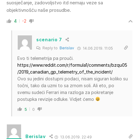
suosječanje, zadovoljstvo itd nemaju veze sa
objektivnošću naše prosudbe.
4
-2
scenario 7
Reply to
Berislav
14.06.2019. 11:05
Evo ti telemetrija pa prouči.
https://www.reddit.com/r/formula1/comments/bzqu05
/2019_canadian_gp_telemetry_of_the_incident/
Ovo su jedini dostupni podaci, nisam siguran koliko su
točni, tako da uzmi to sa zrnom soli. Ali eto, po
svemu sudeći Ferrari ima razloga za pokretanje
postupka revizije odluke. Vidjet ćemo
5
0
Berislav
13.06.2019. 22:49