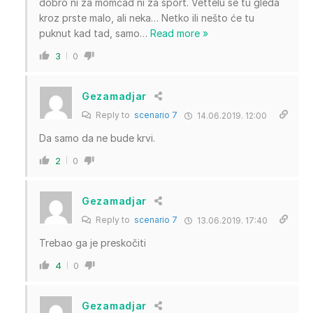
dobro ni za momčad ni za sport. Vettelu se tu gleda
kroz prste malo, ali neka… Netko ili nešto će tu
puknut kad tad, samo
…
Read more »
3
0
Gezamadjar
Reply to
scenario 7
14.06.2019. 12:00
Da samo da ne bude krvi.
2
0
Gezamadjar
Reply to
scenario 7
13.06.2019. 17:40
Trebao ga je preskočiti
4
0
Gezamadjar