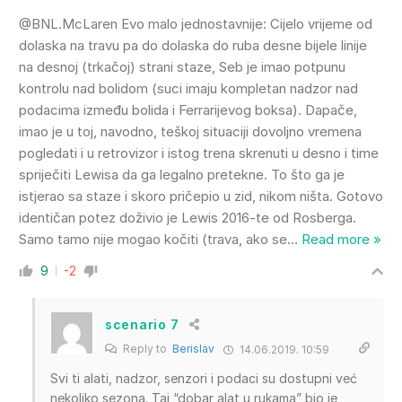
@BNL.McLaren Evo malo jednostavnije: Cijelo vrijeme od
dolaska na travu pa do dolaska do ruba desne bijele linije
na desnoj (trkačoj) strani staze, Seb je imao potpunu
kontrolu nad bolidom (suci imaju kompletan nadzor nad
podacima između bolida i Ferrarijevog boksa). Dapače,
imao je u toj, navodno, teškoj situaciji dovoljno vremena
pogledati i u retrovizor i istog trena skrenuti u desno i time
spriječiti Lewisa da ga legalno pretekne. To što ga je
istjerao sa staze i skoro pričepio u zid, nikom ništa. Gotovo
identičan potez doživio je Lewis 2016-te od Rosberga.
Samo tamo nije mogao kočiti (trava, ako se
…
Read more »
9
-2
scenario 7
Reply to
Berislav
14.06.2019. 10:59
Svi ti alati, nadzor, senzori i podaci su dostupni već
nekoliko sezona. Taj “dobar alat u rukama” bio je