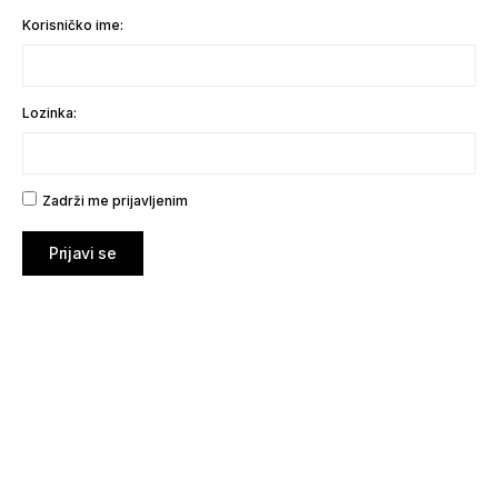
Korisničko ime:
Lozinka:
Zadrži me prijavljenim
Prijavi se