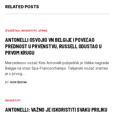
RELATED POSTS
IZVJEŠTAJI
NOVOSTI F1
UTRKE
ANTONELLI OSVOJIO VN BELGIJE I POVEĆAO
PREDNOST U PRVENSTVU, RUSSELL ODUSTAO U
PRVOM KRUGU
Mercedesov vozač Kimi Antonelli pobjednik je Velike nagrade
Belgije na stazi Spa-Francorchamps. Talijanski vozač startao
je s prvog…
BY
IGOR ŠESTAK
NOVOSTI F1
ANTONELLI: VAŽNO JE ISKORISTITI SVAKU PRILIKU