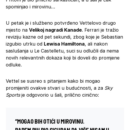
spominjao i mirovinu…
U petak je i službeno potvrđeno Vettelovo drugo
mjesto na
Velikoj nagradi Kanade
. Ferrari je tražio
reviziju kazne od pet sekundi, zbog koje je Sebastian
izgubio utrku od
Lewisa Hamiltona
, ali nakon
saslušanja u Le Castelletu, suci su odlučili da nema
novih relevantnih dokaza koji bi doveli do promjene
odluke.
Vettel se susreo s pitanjem kako bi mogao
promijeniti ovakve stvari u budućnosti, a za
Sky
Sports
je odgovorio u šali, prilično cinično:
“MOGAO BIH OTIĆI U MIROVINU.
BAREM BIH BIO SIGURAN DA VIŠE NISAM U