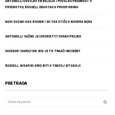
ANTONELLI OSVOJIO VN BELGIJE I POVEĆAO PREDNOST U
PRVENSTVU, RUSSELL ODUSTAO U PRVOM KRUGU
NOVI SUZUKI GSX-R1000R I SV-7GX STIŽU U NOVEMA NOVA
ANTONELLI: VAŽNO JE ISKORISTITI SVAKU PRILIKU
VASSEUR I HAMILTON: BIO JE TO TRKAĆI INCIDENT
RUSSELL: NISAM NI SMIO BITI U TAKVOJ SITUACIJI
PRETRAGA