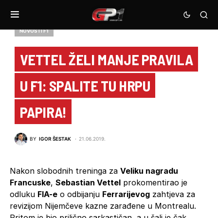
NOVOSTI F1
VETTEL ŽELI MANJE PRAVILA
U F1: SPALITE TU HRPU
PAPIRA!
BY
IGOR ŠESTAK
21.06.2019.
Nakon slobodnih treninga za
Veliku nagradu
Francuske
,
Sebastian Vettel
prokomentirao je
odluku
FIA-e
o odbijanju
Ferrarijevog
zahtjeva za
revizijom Nijemčeve kazne zarađene u Montrealu.
Pritom je bio prilično sarkastičan, a u šali je čak