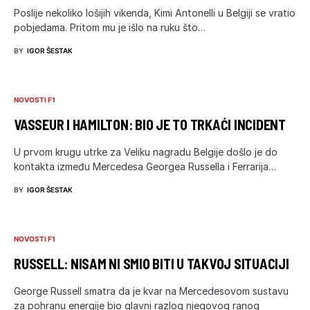
Poslije nekoliko lošijih vikenda, Kimi Antonelli u Belgiji se vratio
pobjedama. Pritom mu je išlo na ruku što…
BY
IGOR ŠESTAK
NOVOSTI F1
VASSEUR I HAMILTON: BIO JE TO TRKAĆI INCIDENT
U prvom krugu utrke za Veliku nagradu Belgije došlo je do
kontakta između Mercedesa Georgea Russella i Ferrarija…
BY
IGOR ŠESTAK
NOVOSTI F1
RUSSELL: NISAM NI SMIO BITI U TAKVOJ SITUACIJI
George Russell smatra da je kvar na Mercedesovom sustavu
za pohranu energije bio glavni razlog njegovog ranog