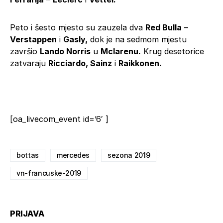
Peto i šesto mjesto su zauzela dva
Red Bulla
–
Verstappen
i
Gasly,
dok je na sedmom mjestu
završio
Lando Norris
u
Mclarenu.
Krug desetorice
zatvaraju
Ricciardo, Sainz
i
Raikkonen.
[oa_livecom_event id=’6′ ]
bottas
mercedes
sezona 2019
vn-francuske-2019
PRIJAVA