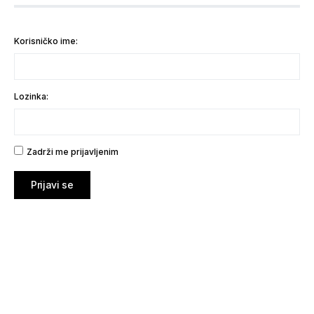
Korisničko ime:
Lozinka:
Zadrži me prijavljenim
Prijavi se