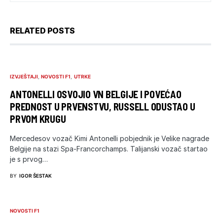
RELATED POSTS
IZVJEŠTAJI
NOVOSTI F1
UTRKE
ANTONELLI OSVOJIO VN BELGIJE I POVEĆAO
PREDNOST U PRVENSTVU, RUSSELL ODUSTAO U
PRVOM KRUGU
Mercedesov vozač Kimi Antonelli pobjednik je Velike nagrade
Belgije na stazi Spa-Francorchamps. Talijanski vozač startao
je s prvog…
BY
IGOR ŠESTAK
NOVOSTI F1