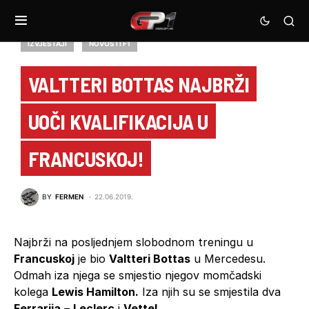
IZVJEŠTAJI
NOVOSTI F1
VALTTERI BOTTAS NAJBRŽI
UOČI KVALIFIKACIJA U
FRANCUSKOJ!
BY
FERMEN
22.06.2019.
Najbrži na posljednjem slobodnom treningu u
Francuskoj
je bio
Valtteri Bottas
u Mercedesu.
Odmah iza njega se smjestio njegov momčadski
kolega
Lewis Hamilton.
Iza njih su se smjestila dva
Ferrarija
–
Leclerc
i
Vettel.