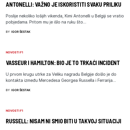
ANTONELLI: VAŽNO JE ISKORISTITI SVAKU PRILIKU
Poslije nekoliko lošijih vikenda, Kimi Antonelli u Belgiji se vratio
pobjedama. Pritom mu je išlo na ruku što…
BY
IGOR ŠESTAK
NOVOSTI F1
VASSEUR I HAMILTON: BIO JE TO TRKAĆI INCIDENT
U prvom krugu utrke za Veliku nagradu Belgije došlo je do
kontakta između Mercedesa Georgea Russella i Ferrarija…
BY
IGOR ŠESTAK
NOVOSTI F1
RUSSELL: NISAM NI SMIO BITI U TAKVOJ SITUACIJI