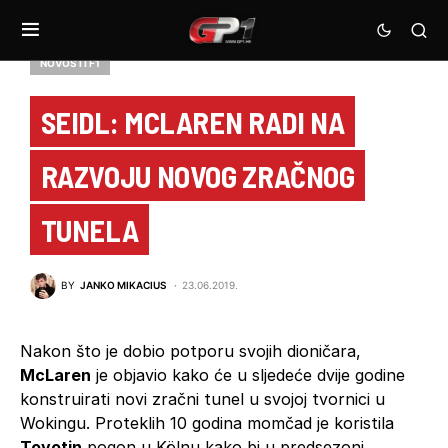
NOVOSTI F1
SEIDL: MCLAREN RADI NA
RAZVOJU NOVOG ZRAČNOG
TUNELA
BY
JANKO MIKACIUS
23.06.2019.
Nakon što je dobio potporu svojih dioničara,
McLaren
je objavio kako će u sljedeće dvije godine
konstruirati novi zračni tunel u svojoj tvornici u
Wokingu. Proteklih 10 godina momčad je koristila
Toyotin
pogon u Kölnu kako bi u predsezoni