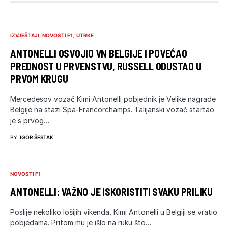
IZVJEŠTAJI
NOVOSTI F1
UTRKE
ANTONELLI OSVOJIO VN BELGIJE I POVEĆAO
PREDNOST U PRVENSTVU, RUSSELL ODUSTAO U
PRVOM KRUGU
Mercedesov vozač Kimi Antonelli pobjednik je Velike nagrade
Belgije na stazi Spa-Francorchamps. Talijanski vozač startao
je s prvog…
BY
IGOR ŠESTAK
NOVOSTI F1
ANTONELLI: VAŽNO JE ISKORISTITI SVAKU PRILIKU
Poslije nekoliko lošijih vikenda, Kimi Antonelli u Belgiji se vratio
pobjedama. Pritom mu je išlo na ruku što…