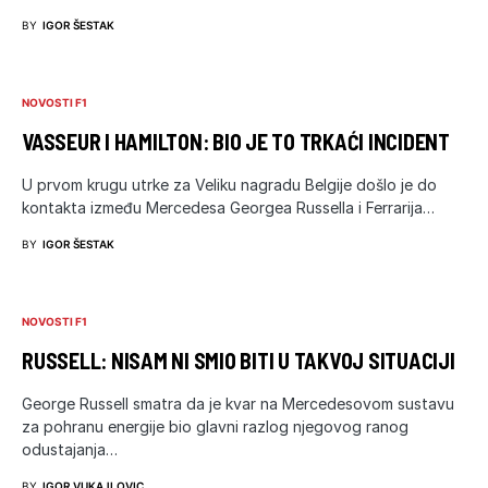
BY
IGOR ŠESTAK
NOVOSTI F1
VASSEUR I HAMILTON: BIO JE TO TRKAĆI INCIDENT
U prvom krugu utrke za Veliku nagradu Belgije došlo je do
kontakta između Mercedesa Georgea Russella i Ferrarija…
BY
IGOR ŠESTAK
NOVOSTI F1
RUSSELL: NISAM NI SMIO BITI U TAKVOJ SITUACIJI
George Russell smatra da je kvar na Mercedesovom sustavu
za pohranu energije bio glavni razlog njegovog ranog
odustajanja…
BY
IGOR VUKAJLOVIC