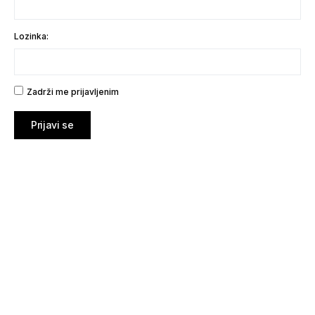
Lozinka:
Zadrži me prijavljenim
Prijavi se