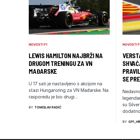
NOVOSTI F1
NOVOSTI F
LEWIS HAMILTON NAJBRŽI NA
VERSTA
DRUGOM TRENINGU ZA VN
SHVAĆ
MAĐARSKE
PRAVIL
SE PRE
U 17 sati je nastavljeno s akcijom na
stazi Hungaroring za VN Mađarske. Na
Nedavno
rasporedu je bio drugi…
legendar
su Silve
BY
TOMISLAV RADIĆ
dodatno
BY
GP1_H