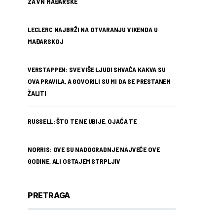
ZA VN MAĐARSKE
LECLERC NAJBRŽI NA OTVARANJU VIKENDA U
MAĐARSKOJ
VERSTAPPEN: SVE VIŠE LJUDI SHVAĆA KAKVA SU
OVA PRAVILA, A GOVORILI SU MI DA SE PRESTANEM
ŽALITI
RUSSELL: ŠTO TE NE UBIJE, OJAČA TE
NORRIS: OVE SU NADOGRADNJE NAJVEĆE OVE
GODINE, ALI OSTAJEM STRPLJIV
PRETRAGA