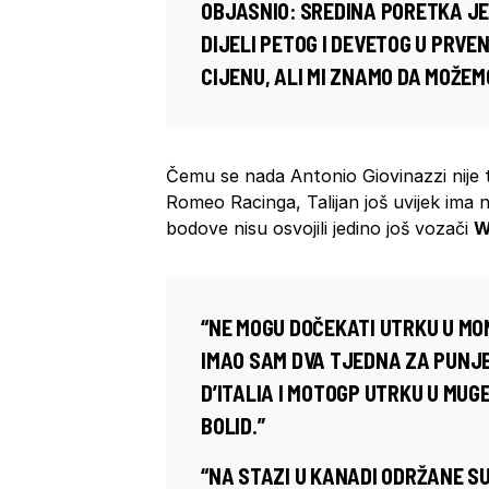
OBJASNIO: SREDINA PORETKA JE
DIJELI PETOG I DEVETOG U PRVE
CIJENU, ALI MI ZNAMO DA MOŽEM
Čemu se nada Antonio Giovinazzi nije 
Romeo Racinga, Talijan još uvijek ima
bodove nisu osvojili jedino još vozači
W
“NE MOGU DOČEKATI UTRKU U MON
IMAO SAM DVA TJEDNA ZA PUNJE
D’ITALIA I MOTOGP UTRKU U MU
BOLID.”
“NA STAZI U KANADI ODRŽANE S