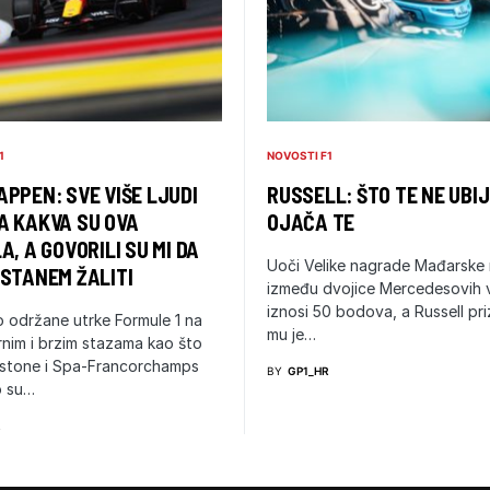
1
NOVOSTI F1
PPEN: SVE VIŠE LJUDI
RUSSELL: ŠTO TE NE UBIJ
A KAKVA SU OVA
OJAČA TE
A, A GOVORILI SU MI DA
Uoči Velike nagrade Mađarske 
STANEM ŽALITI
između dvojice Mercedesovih
iznosi 50 bodova, a Russell pr
 održane utrke Formule 1 na
mu je…
nim i brzim stazama kao što
rstone i Spa-Francorchamps
BY
GP1_HR
 su…
R