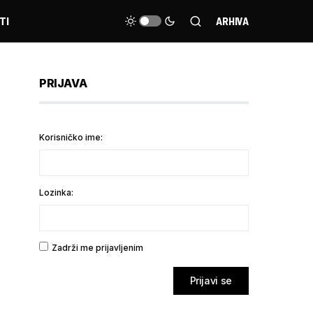
TI
ARHIVA
PRIJAVA
Korisničko ime:
Lozinka:
Zadrži me prijavljenim
Prijavi se