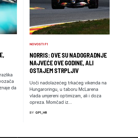
NOVOSTI F1
E,
NORRIS: OVE SU NADOGRADNJE
NAJVEĆE OVE GODINE, ALI
OSTAJEM STRPLJIV
razlika
 vozača
Uoči nadolazećeg trkaćeg vikenda na
iznaje da
Hungaroringu, u taboru McLarena
vlada umjereni optimizam, ali i doza
opreza. Momčad iz…
BY
GP1_HR