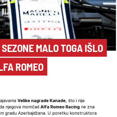
 SEZONE MALO TOGA IŠLO
LFA ROMEO
 najavama
Velike nagrade Kanade
, što i nije
u da njegova momčad
Alfa Romeo Racing
ne zna
om gradu Azerbajdžana. U poretku konstruktora