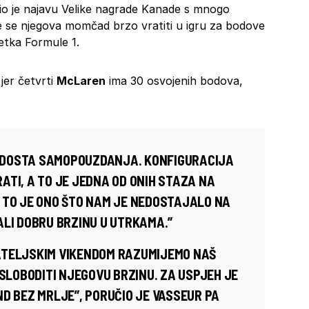
o je najavu Velike nagrade Kanade s mnogo
 se njegova momčad brzo vratiti u igru za bodove
retka Formule 1.
 jer četvrti
McLaren
ima 30 osvojenih bodova,
 DOSTA SAMOPOUZDANJA. KONFIGURACIJA
ATI, A TO JE JEDNA OD ONIH STAZA NA
 TO JE ONO ŠTO NAM JE NEDOSTAJALO NA
ALI DOBRU BRZINU U UTRKAMA.”
ATELJSKIM VIKENDOM RAZUMIJEMO NAŠ
OSLOBODITI NJEGOVU BRZINU. ZA USPJEH JE
D BEZ MRLJE”, PORUČIO JE VASSEUR PA