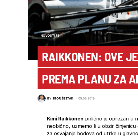
NOVOSTI F1
RAIKKONEN: OVE JE
PREMA PLANU ZA A
BY
IGOR ŠESTAK
05.06.2019.
Kimi Raikkonen
prilično je oprezan u
neobično, uzmemo li u obzir činjenic
za osvajanje bodova od utrke u glavn