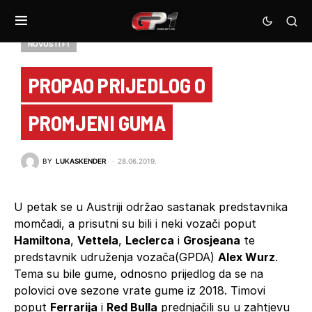
NOVOSTI F1
PROPAO PRIJEDLOG O
PROMJENI GUMA
BY
LUKASKENDER
28.06.2019.
U petak se u Austriji održao sastanak predstavnika
momčadi, a prisutni su bili i neki vozači poput
Hamiltona
,
Vettela
,
Leclerca
i
Grosjeana
te
predstavnik udruženja vozača(GPDA)
Alex Wurz
.
Tema su bile gume, odnosno prijedlog da se na
polovici ove sezone vrate gume iz 2018. Timovi
poput
Ferrarija
i
Red Bulla
prednjačili su u zahtjevu