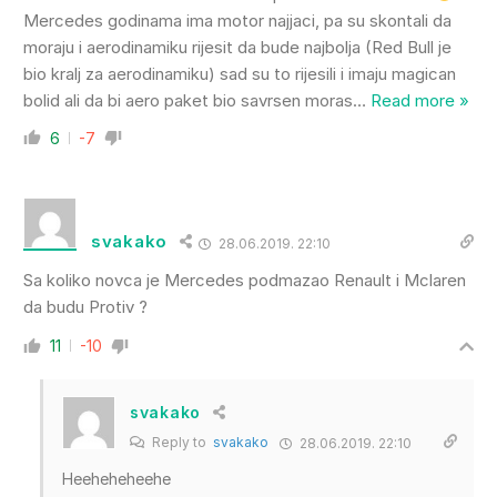
Mercedes godinama ima motor najjaci, pa su skontali da
moraju i aerodinamiku rijesit da bude najbolja (Red Bull je
bio kralj za aerodinamiku) sad su to rijesili i imaju magican
bolid ali da bi aero paket bio savrsen moras
…
Read more »
6
-7
svakako
28.06.2019. 22:10
Sa koliko novca je Mercedes podmazao Renault i Mclaren
da budu Protiv ?
11
-10
svakako
Reply to
svakako
28.06.2019. 22:10
Heeheheheehe