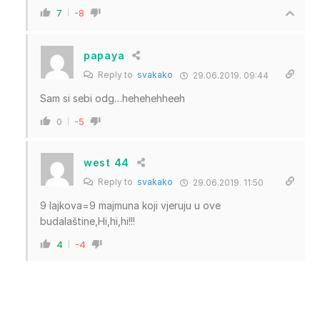
7
-8
papaya
Reply to
svakako
29.06.2019. 09:44
Sam si sebi odg…hehehehheeh
0
-5
west 44
Reply to
svakako
29.06.2019. 11:50
9 lajkova=9 majmuna koji vjeruju u ove
budalaštine,Hi,hi,hi!!!
4
-4