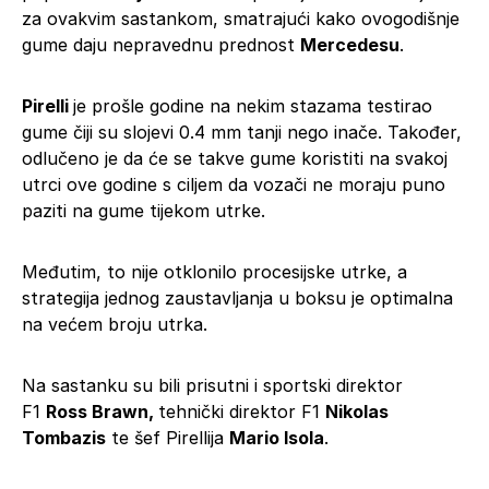
za ovakvim sastankom, smatrajući kako ovogodišnje
gume daju nepravednu prednost
Mercedesu
.
Pirelli
je prošle godine na nekim stazama testirao
gume čiji su slojevi 0.4 mm tanji nego inače. Također,
odlučeno je da će se takve gume koristiti na svakoj
utrci ove godine s ciljem da vozači ne moraju puno
paziti na gume tijekom utrke.
Međutim, to nije otklonilo procesijske utrke, a
strategija jednog zaustavljanja u boksu je optimalna
na većem broju utrka.
Na sastanku su bili prisutni i sportski direktor
F1
Ross Brawn,
tehnički direktor F1
Nikolas
Tombazis
te šef Pirellija
Mario Isola
.