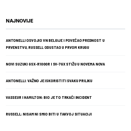
NAJNOVIJE
ANTONELLI OSVOJIO VN BELGIJE I POVEĆAO PREDNOST U
PRVENSTVU, RUSSELL ODUSTAO U PRVOM KRUGU
NOVI SUZUKI GSX-R1000R I SV-7GX STIŽU U NOVEMA NOVA
ANTONELLI: VAŽNO JE ISKORISTITI SVAKU PRILIKU
VASSEUR I HAMILTON: BIO JE TO TRKAĆI INCIDENT
RUSSELL: NISAM NI SMIO BITI U TAKVOJ SITUACIJI