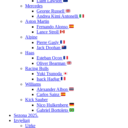
Liam Lawson
Mercedes
George Russell
Andrea Kimi Antonelli
Aston Martin
Fernando Alonso
Lance Stroll
Alpine
Pierre Gasly
Jack Doohan
Haas
Esteban Ocon
Oliver Bearman
Racing Bulls
Yuki Tsunoda
Isack Hadjar
Williams
Alexander Albon
Carlos Sainz
Kick Sauber
Nico Hulkenberg
Gabriel Bortoleto
Sezona 2025.
Izvještaji
Utrke