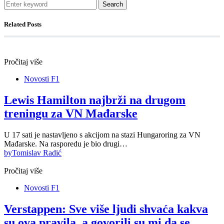
Search
Related Posts
Pročitaj više
Novosti F1
Lewis Hamilton najbrži na drugom
treningu za VN Mađarske
U 17 sati je nastavljeno s akcijom na stazi Hungaroring za VN
Mađarske. Na rasporedu je bio drugi…
by
Tomislav Radić
Pročitaj više
Novosti F1
Verstappen: Sve više ljudi shvaća kakva
su ova pravila, a govorili su mi da se