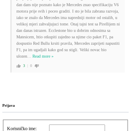
dan dans nije poznato kako je Mercedes znao specifikaciju V6
motora prije svih i poceo graditi. I sto je bila zabrana razvoja,
iako se znalo da Mercedes ima napredniji motor od ostalih, u
velikoj mjeri zahvaljujuci tome. Onaj tajni test sa Pirellijem ni
dan danas istrazen. Ecclestone bio u dobrim odnosima sa
Matesicem, htio otkupiti zajedno sa njime cio paket F1, pa
dospustio Red Bullu krsiti pravila, Mercedes zaprijeti napustiti
F1, pa im ugadjali kako god su stigli. Veliki novac bio
ulozen
…
Read more »
3
0
Prijava
Korisničko ime: