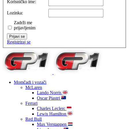
Korisničko ime:
Lozinka:
Zadrži me
prijavljenim
Prijavi se
Registriraj se
Momčadi i vozači
McLaren
Lando Norris
Oscar Piastri
Ferrari
Charles Leclerc
Lewis Hamilton
Red Bull
Max Verstappen