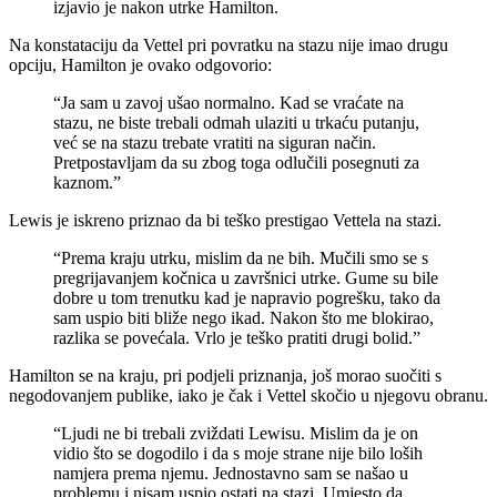
izjavio je nakon utrke Hamilton.
Na konstataciju da Vettel pri povratku na stazu nije imao drugu
opciju, Hamilton je ovako odgovorio:
“Ja sam u zavoj ušao normalno. Kad se vraćate na
stazu, ne biste trebali odmah ulaziti u trkaću putanju,
već se na stazu trebate vratiti na siguran način.
Pretpostavljam da su zbog toga odlučili posegnuti za
kaznom.”
Lewis je iskreno priznao da bi teško prestigao Vettela na stazi.
“Prema kraju utrku, mislim da ne bih. Mučili smo se s
pregrijavanjem kočnica u završnici utrke. Gume su bile
dobre u tom trenutku kad je napravio pogrešku, tako da
sam uspio biti bliže nego ikad. Nakon što me blokirao,
razlika se povećala. Vrlo je teško pratiti drugi bolid.”
Hamilton se na kraju, pri podjeli priznanja, još morao suočiti s
negodovanjem publike, iako je čak i Vettel skočio u njegovu obranu.
“Ljudi ne bi trebali zviždati Lewisu. Mislim da je on
vidio što se dogodilo i da s moje strane nije bilo loših
namjera prema njemu. Jednostavno sam se našao u
problemu i nisam uspio ostati na stazi. Umjesto da