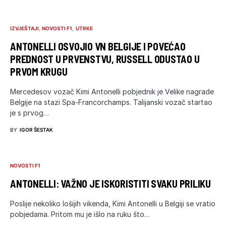
IZVJEŠTAJI
NOVOSTI F1
UTRKE
ANTONELLI OSVOJIO VN BELGIJE I POVEĆAO
PREDNOST U PRVENSTVU, RUSSELL ODUSTAO U
PRVOM KRUGU
Mercedesov vozač Kimi Antonelli pobjednik je Velike nagrade
Belgije na stazi Spa-Francorchamps. Talijanski vozač startao
je s prvog…
BY
IGOR ŠESTAK
NOVOSTI F1
ANTONELLI: VAŽNO JE ISKORISTITI SVAKU PRILIKU
Poslije nekoliko lošijih vikenda, Kimi Antonelli u Belgiji se vratio
pobjedama. Pritom mu je išlo na ruku što…