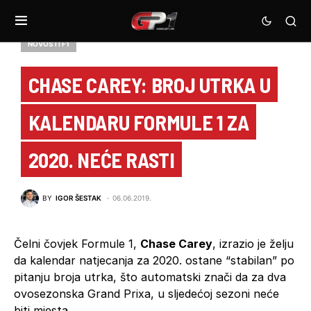
NOVOSTI F1
CHASE CAREY: BROJ UTRKA U
KALENDARU FORMULE 1 ZA
2020. NEĆE RASTI
BY
IGOR ŠESTAK
06.06.2019.
Čelni čovjek Formule 1,
Chase Carey
, izrazio je želju
da kalendar natjecanja za 2020. ostane “stabilan” po
pitanju broja utrka, što automatski znači da za dva
ovosezonska Grand Prixa, u sljedećoj sezoni neće
biti mjesta.