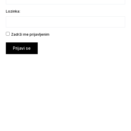
Lozinka:
Zadrži me prijavljenim
Prijavi se