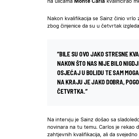
na ulicama
Monte Carla
kvalificirao 
Nakon kvalifikacija se Sainz činio vrl
zbog činjenice da su u četvrtak izgledal
”BILE SU OVO JAKO STRESNE KVAL
NAKON ŠTO NAS NIJE BILO NIGDJ
OSJEĆAJ U BOLIDU TE SAM MOGAO
NA KRAJU JE JAKO DOBRA, POG
ČETVRTKA.”
Na intervju je Sainz došao sa sladoled
novinara na tu temu. Carlos je rekao d
zahtjevnih kvalifikacija, ali da svejedn