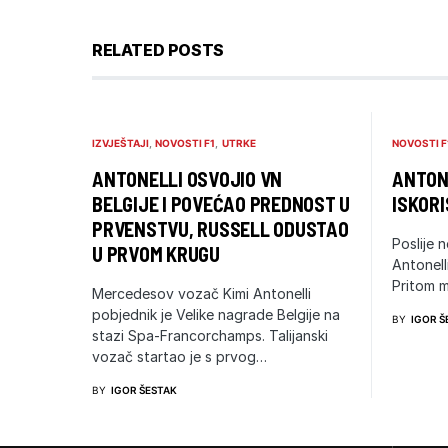
RELATED POSTS
IZVJEŠTAJI
NOVOSTI F1
UTRKE
NOVOSTI F
ANTONELLI OSVOJIO VN
ANTONE
BELGIJE I POVEĆAO PREDNOST U
ISKORI
PRVENSTVU, RUSSELL ODUSTAO
Poslije n
U PRVOM KRUGU
Antonell
Pritom m
Mercedesov vozač Kimi Antonelli
pobjednik je Velike nagrade Belgije na
BY
IGOR Š
stazi Spa-Francorchamps. Talijanski
vozač startao je s prvog…
BY
IGOR ŠESTAK