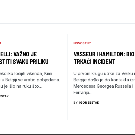
1
NOVOSTI F1
LLI: VAŽNO JE
VASSEUR I HAMILTON: BIO
STITI SVAKU PRILIKU
TRKAĆI INCIDENT
ekoliko lošijih vikenda, Kimi
U prvom krugu utrke za Veliku
i u Belgiji se vratio pobjedama.
Belgije došlo je do kontakta i
u je išlo na ruku što…
Mercedesa Georgea Russella i
Ferrarija…
ESTAK
BY
IGOR ŠESTAK