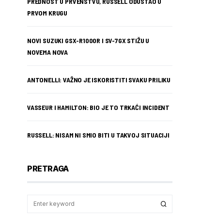
PREDNOST U PRVENSTVU, RUSSELL ODUSTAO U
PRVOM KRUGU
NOVI SUZUKI GSX-R1000R I SV-7GX STIŽU U
NOVEMA NOVA
ANTONELLI: VAŽNO JE ISKORISTITI SVAKU PRILIKU
VASSEUR I HAMILTON: BIO JE TO TRKAĆI INCIDENT
RUSSELL: NISAM NI SMIO BITI U TAKVOJ SITUACIJI
PRETRAGA