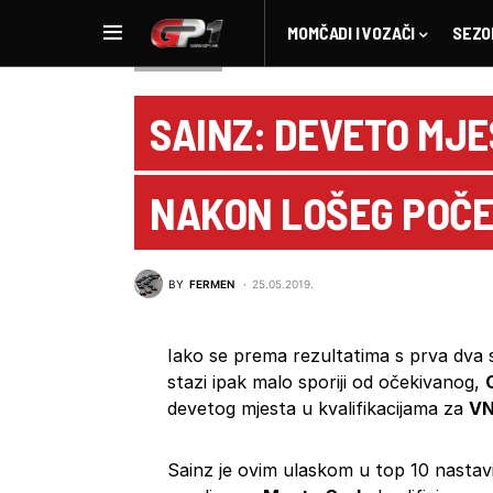
MOMČADI I VOZAČI
SEZO
NOVOSTI F1
SAINZ: DEVETO MJE
NAKON LOŠEG POČ
BY
FERMEN
25.05.2019.
Iako se prema rezultatima s prva dva 
stazi ipak malo sporiji od očekivanog,
devetog mjesta u kvalifikacijama za
VN
Sainz je ovim ulaskom u top 10 nastavi