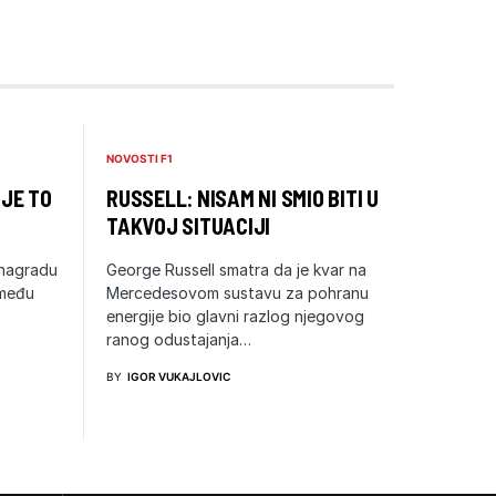
NOVOSTI F1
 JE TO
RUSSELL: NISAM NI SMIO BITI U
TAKVOJ SITUACIJI
 nagradu
George Russell smatra da je kvar na
zmeđu
Mercedesovom sustavu za pohranu
energije bio glavni razlog njegovog
ranog odustajanja…
BY
IGOR VUKAJLOVIC