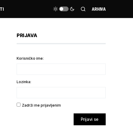
TI
ARHIVA
PRIJAVA
Korisničko ime:
Lozinka:
Zadrži me prijavljenim
Prijavi se