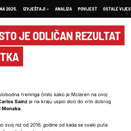
NA 2025.
IZVJEŠTAJI
ANALIZA
POVIJEST
OSTALE VIJES
STO JE ODLIČAN REZULTAT
ETKA
slobodna treninga činilo kako je Mclaren na ovoj
Carlos
Sainz
je na kraju uspio doći do vrlo dobrog
 Monaka
.
o svoj niz od 2016. godine od kada se svaki puta