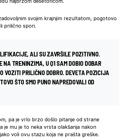
među najbržom desetoricom.
o zadovoljnim svojim krajnjim rezultatom, pogotovo
i prilično spori.
IFIKACIJE, ALI SU ZAVRŠILE POZITIVNO.
E NA TRENINZIMA, U Q1 SAM DOBIO DOBAR
 VOZITI PRILIČNO DOBRO. DEVETA POZICIJA
OTOVO ŠTO SMO PUNO NAPREDOVALI OD
om, pa je vrlo brzo došlo pitanje od strane
a je mu je to neka vrsta olakšanja nakon
o jako voli ovu stazu koja ne prašta greške.