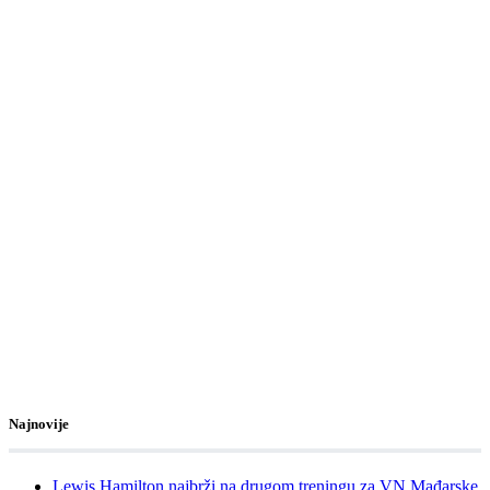
Najnovije
Lewis Hamilton najbrži na drugom treningu za VN Mađarske