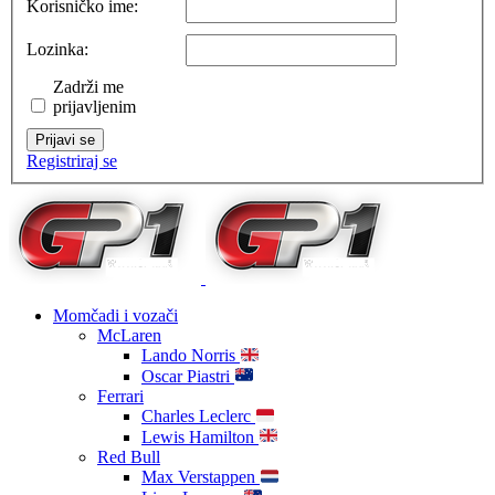
Korisničko ime:
Lozinka:
Zadrži me
prijavljenim
Prijavi se
Registriraj se
Momčadi i vozači
McLaren
Lando Norris
Oscar Piastri
Ferrari
Charles Leclerc
Lewis Hamilton
Red Bull
Max Verstappen