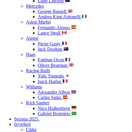
Liam Lawson
Mercedes
George Russell
Andrea Kimi Antonelli
Aston Martin
Fernando Alonso
Lance Stroll
Alpine
Pierre Gasly
Jack Doohan
Haas
Esteban Ocon
Oliver Bearman
Racing Bulls
Yuki Tsunoda
Isack Hadjar
Williams
Alexander Albon
Carlos Sainz
Kick Sauber
Nico Hulkenberg
Gabriel Bortoleto
Sezona 2025.
Izvještaji
Utrke