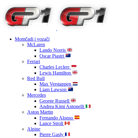
Momčadi i vozači
McLaren
Lando Norris
Oscar Piastri
Ferrari
Charles Leclerc
Lewis Hamilton
Red Bull
Max Verstappen
Liam Lawson
Mercedes
George Russell
Andrea Kimi Antonelli
Aston Martin
Fernando Alonso
Lance Stroll
Alpine
Pierre Gasly