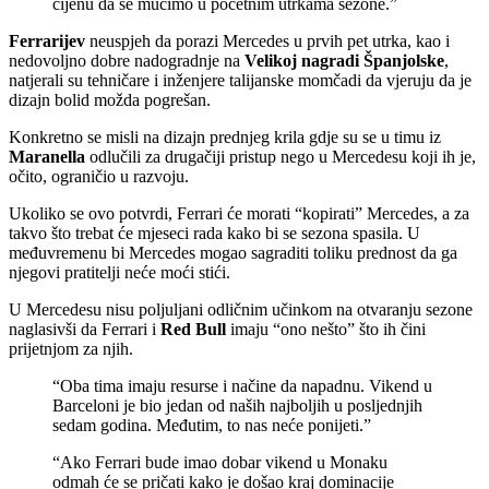
cijenu da se mučimo u početnim utrkama sezone.”
Ferrarijev
neuspjeh da porazi Mercedes u prvih pet utrka, kao i
nedovoljno dobre nadogradnje na
Velikoj nagradi Španjolske
,
natjerali su tehničare i inženjere talijanske momčadi da vjeruju da je
dizajn bolid možda pogrešan.
Konkretno se misli na dizajn prednjeg krila gdje su se u timu iz
Maranella
odlučili za drugačiji pristup nego u Mercedesu koji ih je,
očito, ograničio u razvoju.
Ukoliko se ovo potvrdi, Ferrari će morati “kopirati” Mercedes, a za
takvo što trebat će mjeseci rada kako bi se sezona spasila. U
međuvremenu bi Mercedes mogao sagraditi toliku prednost da ga
njegovi pratitelji neće moći stići.
U Mercedesu nisu poljuljani odličnim učinkom na otvaranju sezone
naglasivši da Ferrari i
Red Bull
imaju “ono nešto” što ih čini
prijetnjom za njih.
“Oba tima imaju resurse i načine da napadnu. Vikend u
Barceloni je bio jedan od naših najboljih u posljednjih
sedam godina. Međutim, to nas neće ponijeti.”
“Ako Ferrari bude imao dobar vikend u Monaku
odmah će se pričati kako je došao kraj dominacije