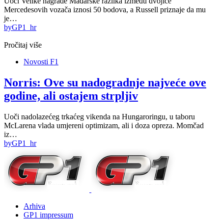
Uoči Velike nagrade Mađarske razlika između dvojice
Mercedesovih vozača iznosi 50 bodova, a Russell priznaje da mu
je…
by
GP1_hr
Pročitaj više
Novosti F1
Norris: Ove su nadogradnje najveće ove
godine, ali ostajem strpljiv
Uoči nadolazećeg trkaćeg vikenda na Hungaroringu, u taboru
McLarena vlada umjereni optimizam, ali i doza opreza. Momčad
iz…
by
GP1_hr
Arhiva
GP1 impressum