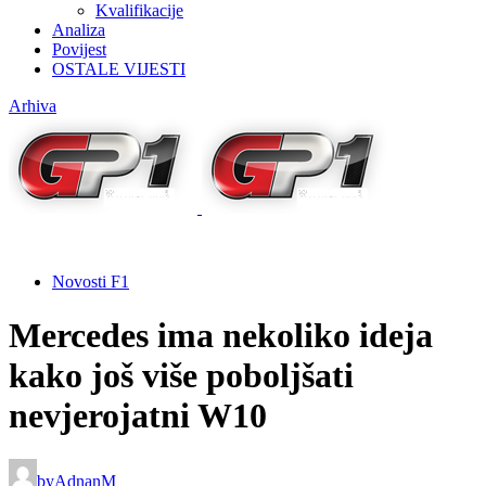
Kvalifikacije
Analiza
Povijest
OSTALE VIJESTI
Arhiva
Novosti F1
Mercedes ima nekoliko ideja
kako još više poboljšati
nevjerojatni W10
by
AdnanM