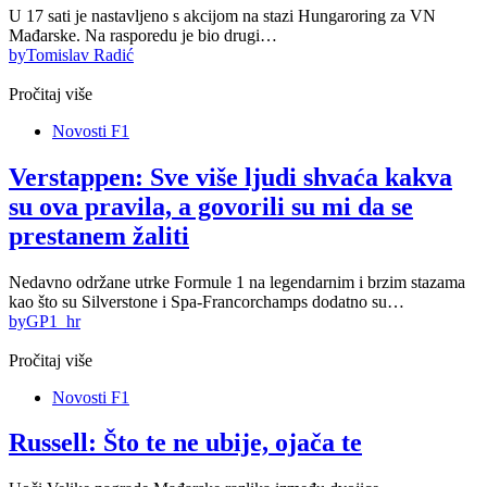
U 17 sati je nastavljeno s akcijom na stazi Hungaroring za VN
Mađarske. Na rasporedu je bio drugi…
by
Tomislav Radić
Pročitaj više
Novosti F1
Verstappen: Sve više ljudi shvaća kakva
su ova pravila, a govorili su mi da se
prestanem žaliti
Nedavno održane utrke Formule 1 na legendarnim i brzim stazama
kao što su Silverstone i Spa-Francorchamps dodatno su…
by
GP1_hr
Pročitaj više
Novosti F1
Russell: Što te ne ubije, ojača te