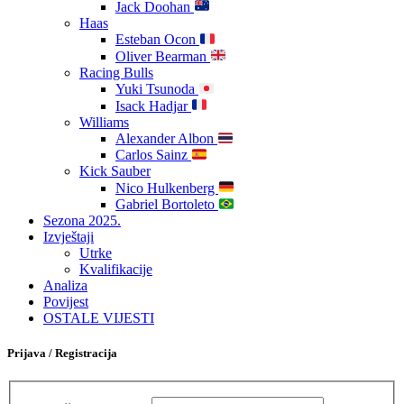
Jack Doohan
Haas
Esteban Ocon
Oliver Bearman
Racing Bulls
Yuki Tsunoda
Isack Hadjar
Williams
Alexander Albon
Carlos Sainz
Kick Sauber
Nico Hulkenberg
Gabriel Bortoleto
Sezona 2025.
Izvještaji
Utrke
Kvalifikacije
Analiza
Povijest
OSTALE VIJESTI
Prijava / Registracija