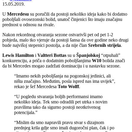
15.05.2019.
U
Mercedesu
su poručili da postoji nekoliko ideja kako bi dodatno
poboljšali ovosezonski bolid, unatoč činjenici što imaju značajnu
prednost u odnosu na rivale.
Nakon rekordnog otvaranja sezone ostvarivši pet od pet 1-2
pobjeda, malo tko vjeruje da postoji šansa da ove godine neko drugi
bude najvišoj stepenici postolja, a da nije član
Srebrnih strijela
.
Lewis Hamilton
i
Valtteri Bottas
su u
Španjolskoj
“otpuhali”
konkurenciju, a priča o dodatnim poboljšanjima
W10
bolida znači
da bi Mercedes mogao zadržati dominaciju i u nastavku sezone.
“Imamo nekih poboljšanja na pogonskoj jedinici, ali
ništa značajno. Međutim, posla ispred nas ima uvijek”,
rekao je šef Mercedesa
Toto Wolff
.
“U pogledu stvaranja boljih performansi imamo
nekoliko ideja. Tek smo odradili pet utrka s novim
pravilima tako da sigurno postoji neotkrivenog
potencijala.”
“Mislim da smo napravili pravu stvar s dizajnom
prednjeg krila gdje smo imali dugoročni plan, čak i po