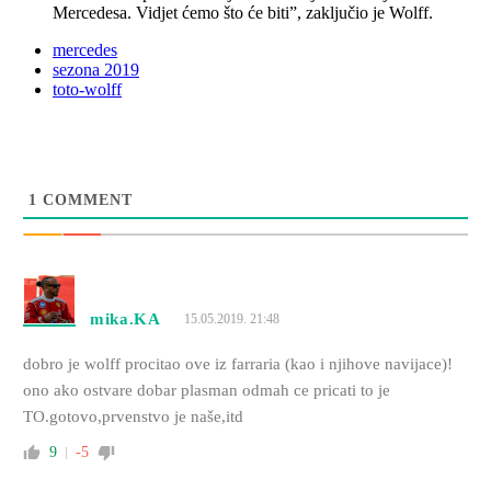
Mercedesa. Vidjet ćemo što će biti”, zaključio je Wolff.
mercedes
sezona 2019
toto-wolff
1
COMMENT
mika.KA
15.05.2019. 21:48
dobro je wolff procitao ove iz farraria (kao i njihove navijace)!
ono ako ostvare dobar plasman odmah ce pricati to je
TO.gotovo,prvenstvo je naše,itd
9
-5