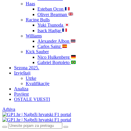
Haas
Esteban Ocon
Oliver Bearman
Racing Bulls
Yuki Tsunoda
Isack Hadjar
Williams
Alexander Albon
Carlos Sainz
Kick Sauber
Nico Hulkenberg
Gabriel Bortoleto
Sezona 2025.
Izvještaji
Utrke
Kvalifikacije
Analiza
Povijest
OSTALE VIJESTI
Arhiva