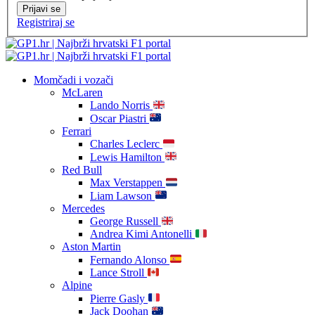
Prijavi se
Registriraj se
Momčadi i vozači
McLaren
Lando Norris
Oscar Piastri
Ferrari
Charles Leclerc
Lewis Hamilton
Red Bull
Max Verstappen
Liam Lawson
Mercedes
George Russell
Andrea Kimi Antonelli
Aston Martin
Fernando Alonso
Lance Stroll
Alpine
Pierre Gasly
Jack Doohan