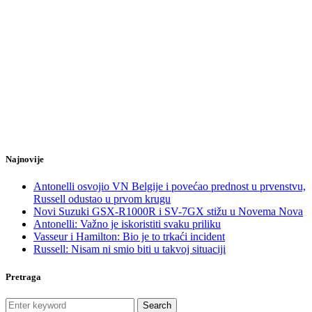
Najnovije
Antonelli osvojio VN Belgije i povećao prednost u prvenstvu,
Russell odustao u prvom krugu
Novi Suzuki GSX-R1000R i SV-7GX stižu u Novema Nova
Antonelli: Važno je iskoristiti svaku priliku
Vasseur i Hamilton: Bio je to trkaći incident
Russell: Nisam ni smio biti u takvoj situaciji
Pretraga
Search