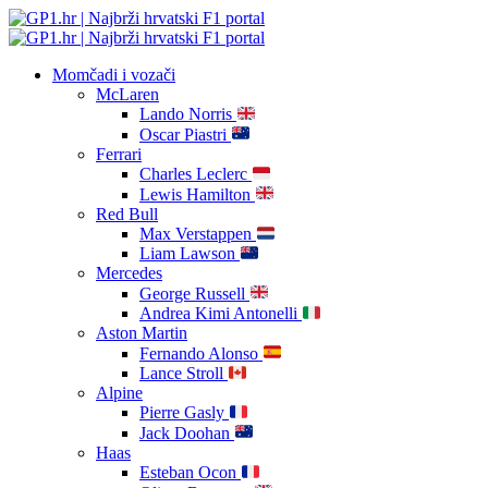
Momčadi i vozači
McLaren
Lando Norris
Oscar Piastri
Ferrari
Charles Leclerc
Lewis Hamilton
Red Bull
Max Verstappen
Liam Lawson
Mercedes
George Russell
Andrea Kimi Antonelli
Aston Martin
Fernando Alonso
Lance Stroll
Alpine
Pierre Gasly
Jack Doohan
Haas
Esteban Ocon