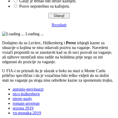
Gasly je trebao biti strože kažnjen.
Posve nepotrebno su kažnjeni.
Rezultati
Loading ...
Dodajmo da su Leclerc, Hülkenberg i
Perez
izbjegli kazne za
situacije u kojima se nisu odazvali pozivu na vaganje. Navedeni
vozači propustili su se zaustaviti kad su ih suci pozvali na vaganje,
ali njihove momčadi nisu radile na bolidima prije nego su isti
odgurani do pozicije za vaganje.
U FIA-i su priznali da je ulazak u boks na stazi u Monte Carlu
prilično specifičan i da je vozačima bilo teško vidjeti da su dužni
stati na vaganje pa stoga nisu određene kazne za spomenutu trojku.
antonio-giovinazzi
nico-hulkenberg
pierre-gasly
romain-grosjean
sezona 2019
vn-monaka-2019