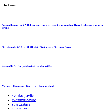
The Latest
Antonelli osvojio VN Belgije i povećao prednost u prvenstvu, Russell odustao u prvom
krugu
Novi Suzuki GSX-R1000R i SV-7GX stižu u Novema Nova
Antonelli: Važno je iskoristiti svaku priliku
Vasseur i Hamilton: Bio je to trkaći incident
zvonko-pavlic
zvonimir-pavlic
zute-zastave
zuta-zastava