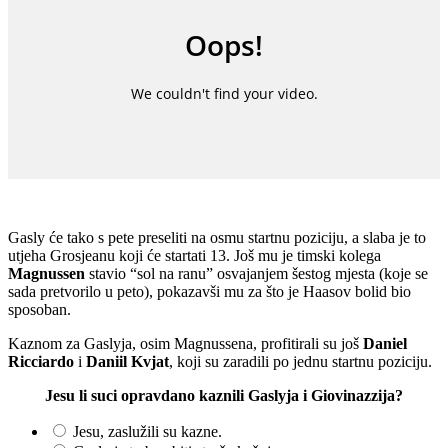
Gasly će tako s pete preseliti na osmu startnu poziciju, a slaba je to
utjeha Grosjeanu koji će startati 13. Još mu je timski kolega
Magnussen
stavio “sol na ranu” osvajanjem šestog mjesta (koje se
sada pretvorilo u peto), pokazavši mu za što je Haasov bolid bio
sposoban.
Kaznom za Gaslyja, osim Magnussena, profitirali su još
Daniel
Ricciardo
i
Daniil Kvjat
, koji su zaradili po jednu startnu poziciju.
Jesu li suci opravdano kaznili Gaslyja i Giovinazzija?
Jesu, zaslužili su kazne.