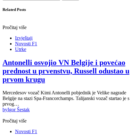
Related Posts
Pročitaj više
Izvještaji
Novosti F1
Utrke
Antonelli osvojio VN Belgije i povećao
prednost u prvenstvu, Russell odustao u
prvom krugu
Mercedesov vozač Kimi Antonelli pobjednik je Velike nagrade
Belgije na stazi Spa-Francorchamps. Talijanski vozač startao je s
prvog…
by
Igor Šestak
Pročitaj više
Novosti F1