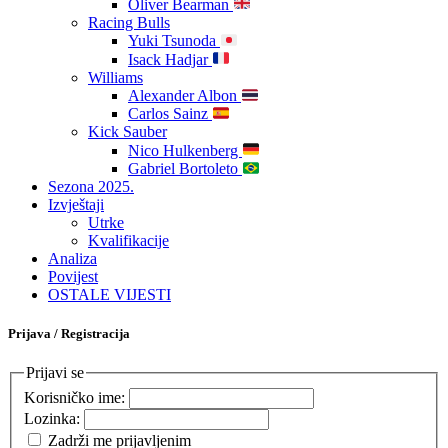
Oliver Bearman
Racing Bulls
Yuki Tsunoda
Isack Hadjar
Williams
Alexander Albon
Carlos Sainz
Kick Sauber
Nico Hulkenberg
Gabriel Bortoleto
Sezona 2025.
Izvještaji
Utrke
Kvalifikacije
Analiza
Povijest
OSTALE VIJESTI
Prijava / Registracija
Prijavi se
Korisničko ime:
Lozinka:
Zadrži me prijavljenim