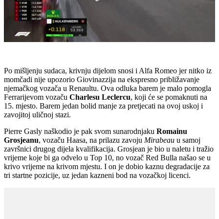
Po mišljenju sudaca, krivnju dijelom snosi i Alfa Romeo jer nitko iz
momčadi nije upozorio Giovinazzija na ekspresno približavanje
njemačkog vozača u Renaultu. Ova odluka barem je malo pomogla
Ferrarijevom vozaču
Charlesu Leclercu
, koji će se pomaknuti na
15. mjesto. Barem jedan bolid manje za pretjecati na ovoj uskoj i
zavojitoj uličnoj stazi.
Pierre Gasly naškodio je pak svom sunarodnjaku
Romainu
Grosjeanu
, vozaču Haasa, na prilazu zavoju
Mirabeau
u samoj
završnici drugog dijela kvalifikacija. Grosjean je bio u naletu i tražio
vrijeme koje bi ga odvelo u Top 10, no vozač Red Bulla našao se u
krivo vrijeme na krivom mjestu. I on je dobio kaznu degradacije za
tri startne pozicije, uz jedan kazneni bod na vozačkoj licenci.