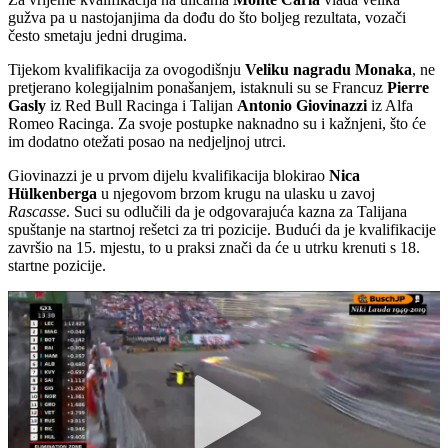
gužva pa u nastojanjima da dođu do što boljeg rezultata, vozači
često smetaju jedni drugima.
Tijekom kvalifikacija za ovogodišnju
Veliku nagradu Monaka
, ne
pretjerano kolegijalnim ponašanjem, istaknuli su se Francuz
Pierre
Gasly
iz Red Bull Racinga i Talijan
Antonio Giovinazzi
iz Alfa
Romeo Racinga. Za svoje postupke naknadno su i kažnjeni, što će
im dodatno otežati posao na nedjeljnoj utrci.
Giovinazzi je u prvom dijelu kvalifikacija blokirao
Nica
Hülkenberga
u njegovom brzom krugu na ulasku u zavoj
Rascasse
. Suci su odlučili da je odgovarajuća kazna za Talijana
spuštanje na startnoj rešetci za tri pozicije. Budući da je kvalifikacije
završio na 15. mjestu, to u praksi znači da će u utrku krenuti s 18.
startne pozicije.