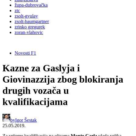
župa-dubrovačka
ztc
zsolt-gyulay
zsolt-baumgartner
zrinko gregurek
zoran-vlahovic
Novosti F1
Kazne za Gaslyja i
Giovinazzija zbog blokiranja
drugih vozača u
kvalifikacijama
by
Igor Šestak
25.05.2019.
Za vrijeme kvalifikacija na ulicama
Monte Carla
vlada velika