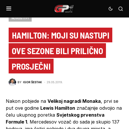
NOVOSTI F1
HAMILTON: MOJI SU NASTUPI
OVE SEZONE BILI PRILIČNO
PROSJEČNI
BY
IGOR ŠESTAK
29.05.2019.
Nakon pobjede na
Velikoj nagradi Monaka
, prvi se
put ove godine
Lewis Hamilton
značajnije odvojio na
čelu ukupnog poretka
Svjetskog prvenstva
Formule 1
. Mercedesov vozač do sada je skupio 137
bodova, ima četiri pobjede i dva druga mjesta, a