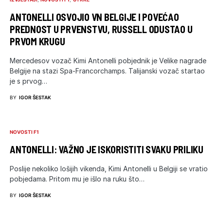
ANTONELLI OSVOJIO VN BELGIJE I POVEĆAO
PREDNOST U PRVENSTVU, RUSSELL ODUSTAO U
PRVOM KRUGU
Mercedesov vozač Kimi Antonelli pobjednik je Velike nagrade
Belgije na stazi Spa-Francorchamps. Talijanski vozač startao
je s prvog…
BY
IGOR ŠESTAK
NOVOSTI F1
ANTONELLI: VAŽNO JE ISKORISTITI SVAKU PRILIKU
Poslije nekoliko lošijih vikenda, Kimi Antonelli u Belgiji se vratio
pobjedama. Pritom mu je išlo na ruku što…
BY
IGOR ŠESTAK