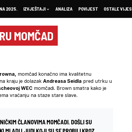
NA 2025.
IZVJEŠTAJI
ANALIZA
POVIJEST
OSTALE VIJES
BRU MOMČAD
rowna,
momčad konačno ima kvalitetnu
na kraju je dolazak
Andreasa Seidla
pred utrku u
scheovoj WEC
momčadi. Brown smatra kako je
rema vraćanju na staze stare slave.
NIČKIM ČLANOVIMA MOMČADI. DOŠLI SU
KI MLADI LJUDI KOJI SU SE PROBILI KROZ