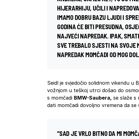
HIJERARHIJU, UČILI I NAPREDOV
IMAMO DOBRU BAZU LJUDI I SPRE
GODINA ĆE BITI PRESUDNA, OSJ
NAJVEĆI NAPREDAK. IPAK, SMATR
SVE TREBALO SJESTI NA SVOJE
NAPREDAK MOMČADI OD MOG DOLA
Seidl je svjedočio solidnom vikendu u 
vožnjom u teškoj utrci došao do osmog 
s momčadi
BMW-Saubera,
se slaže s 
dati momčadi dovoljno vremena da se 
“SAD JE VRLO BITNO DA MI MOM