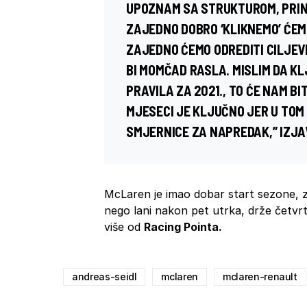
UPOZNAM SA STRUKTUROM, PRINC
ZAJEDNO DOBRO ‘KLIKNEMO’ ĆEM
ZAJEDNO ĆEMO ODREDITI CILJEV
BI MOMČAD RASLA. MISLIM DA K
PRAVILA ZA 2021., TO ĆE NAM BI
MJESECI JE KLJUČNO JER U TO
SMJERNICE ZA NAPREDAK,” IZJAV
McLaren je imao dobar start sezone, z
nego lani nakon pet utrka, drže četv
više od
Racing Pointa.
andreas-seidl
mclaren
mclaren-renault