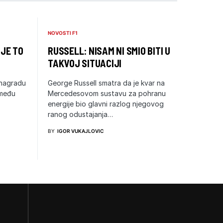
NOVOSTI F1
 JE TO
RUSSELL: NISAM NI SMIO BITI U
TAKVOJ SITUACIJI
 nagradu
George Russell smatra da je kvar na
zmeđu
Mercedesovom sustavu za pohranu
energije bio glavni razlog njegovog
ranog odustajanja…
BY
IGOR VUKAJLOVIC