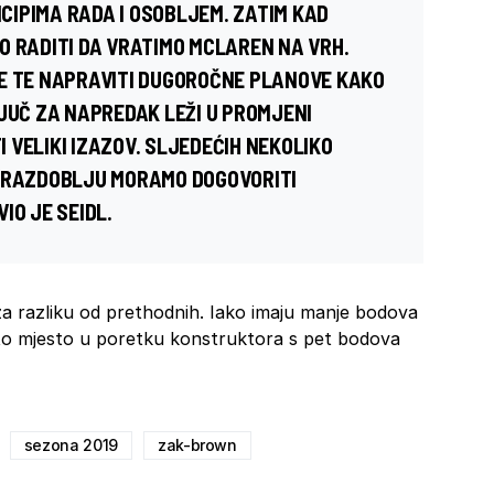
IPIMA RADA I OSOBLJEM. ZATIM KAD
O RADITI DA VRATIMO MCLAREN NA VRH.
E TE NAPRAVITI DUGOROČNE PLANOVE KAKO
LJUČ ZA NAPREDAK LEŽI U PROMJENI
TI VELIKI IZAZOV. SLJEDEĆIH NEKOLIKO
M RAZDOBLJU MORAMO DOGOVORITI
IO JE SEIDL.
a razliku od prethodnih. Iako imaju manje bodova
rto mjesto u poretku konstruktora s pet bodova
sezona 2019
zak-brown