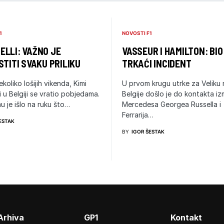
1
NOVOSTI F1
LLI: VAŽNO JE
VASSEUR I HAMILTON: BIO
STITI SVAKU PRILIKU
TRKAĆI INCIDENT
ekoliko lošijih vikenda, Kimi
U prvom krugu utrke za Veliku
i u Belgiji se vratio pobjedama.
Belgije došlo je do kontakta i
u je išlo na ruku što…
Mercedesa Georgea Russella i
Ferrarija…
ESTAK
BY
IGOR ŠESTAK
Arhiva
GP1
Kontakt