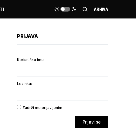
TI
ARHIVA
PRIJAVA
Korisničko ime:
Lozinka:
Zadrži me prijavljenim
Prijavi se