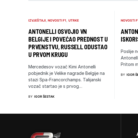
IZVJEŠTAJI
NOVOSTI F1
UTRKE
NOVOSTI F
ANTONELLI OSVOJIO VN
ANTONE
BELGIJE I POVEĆAO PREDNOST U
ISKORI
PRVENSTVU, RUSSELL ODUSTAO
Poslije n
U PRVOM KRUGU
Antonell
Pritom m
Mercedesov vozač Kimi Antonelli
pobjednik je Velike nagrade Belgije na
BY
IGOR Š
stazi Spa-Francorchamps. Talijanski
vozač startao je s prvog…
BY
IGOR ŠESTAK