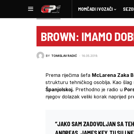
MOMČADI I VOZAČI
SEZO
NOVOSTI F1
BROWN: IMAMO DO
BY
TOMISLAV RADIĆ
16.05.2019.
Prema riječima šefa
McLarena Zaka B
strukturu tehničkog osoblja. Kao šlag 
Španjolskoj.
Prethodno je radio u
Por
njegov dolazak veliki korak naprijed p
“JAKO SAM ZADOVOLJAN SA TEH
ANDREAS, JAMES KEY, TU SU I NE