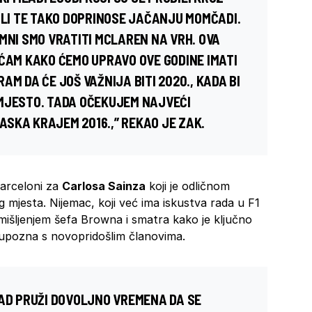
ALI TE TAKO DOPRINOSE JAČANJU MOMČADI.
MNI SMO VRATITI MCLAREN NA VRH. OVA
EĆAM KAKO ĆEMO UPRAVO OVE GODINE IMATI
AM DA ĆE JOŠ VAŽNIJA BITI 2020., KADA BI
 MJESTO. TADA OČEKUJEM NAJVEĆI
SKA KRAJEM 2016.,” REKAO JE ZAK.
Barceloni za
Carlosa Sainza
koji je odličnom
mjesta. Nijemac, koji već ima iskustva rada u F1
mišljenjem šefa Browna i smatra kako je ključno
upozna s novopridošlim članovima.
ČAD PRUŽI DOVOLJNO VREMENA DA SE