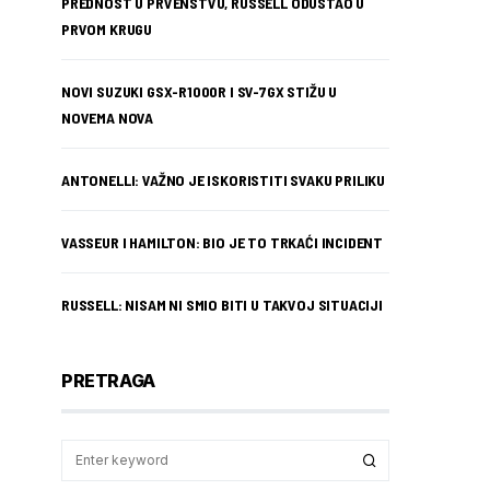
PREDNOST U PRVENSTVU, RUSSELL ODUSTAO U
PRVOM KRUGU
NOVI SUZUKI GSX-R1000R I SV-7GX STIŽU U
NOVEMA NOVA
ANTONELLI: VAŽNO JE ISKORISTITI SVAKU PRILIKU
VASSEUR I HAMILTON: BIO JE TO TRKAĆI INCIDENT
RUSSELL: NISAM NI SMIO BITI U TAKVOJ SITUACIJI
PRETRAGA