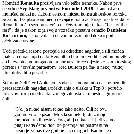
Momčad
Renaulta
proživljava vrlo teške trenutke. Nakon prve
četvrtine
Svjetskog prvenstva Formule 1 2019.
, francuska se
momčad nalazi na slabom osmom mjestu konstruktorskog poretka,
sa samo dva plasmana među osvajače bodova. Prisjetimo li se da je
Renault prošlu sezonu završio na četvrtom mjestu kao “best of the
rest” i da je nakon toga svoju vozačku postavu osnažio
Danielom
Ricciardom
, jasno je da su ostvareni rezultati daleko ispod
očekivane razine.
Uoči početka sezone postojala su određena nagađanja (ili možda
ipak samo nadanja) da bi Renault trebao predvoditi sredinu poretka,
da bi eventualno mogao ući u borbu za treće mjesto konstruktorskog
poretka s “bivšim partnerom” Red Bullom pa čak u nekoj “ludoj”
utrci dohvatiti i postolje.
Šef momčadi Cyril Abiteboul sada se silno naljutio na spomen tih
predsezonskih nagađanja/očekivanja o ulasku u Top 3 i poručio
predstavnicima medija da iz njegovih usta tako nešto sigurno nisu
čuli.
“Ne, ja nikad nisam rekao tako nešto. Cilj za ovu
godinu vrlo je jasan. Možda su neki ljudi iz moje
momčadi rekli nešto slično, ali ja nikada. Ljudi stalno
pitaju kada ćemo doći do postolja, ali plasmani na
postolje za nas ove godine nisu mogući. Barem ne u