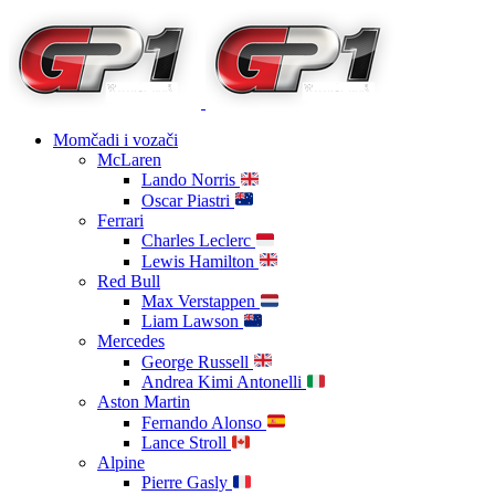
Momčadi i vozači
McLaren
Lando Norris
Oscar Piastri
Ferrari
Charles Leclerc
Lewis Hamilton
Red Bull
Max Verstappen
Liam Lawson
Mercedes
George Russell
Andrea Kimi Antonelli
Aston Martin
Fernando Alonso
Lance Stroll
Alpine
Pierre Gasly