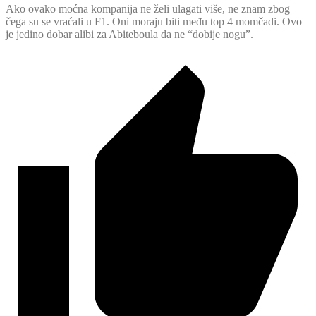
Ako ovako moćna kompanija ne želi ulagati više, ne znam zbog
čega su se vraćali u F1. Oni moraju biti među top 4 momčadi. Ovo
je jedino dobar alibi za Abiteboula da ne “dobije nogu”.