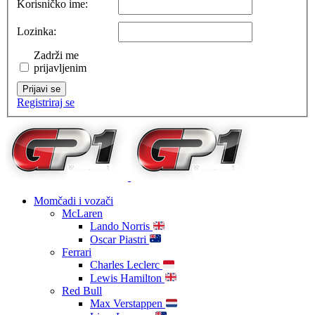
Korisničko ime:
Lozinka:
Zadrži me
prijavljenim
Prijavi se
Registriraj se
Momčadi i vozači
McLaren
Lando Norris
Oscar Piastri
Ferrari
Charles Leclerc
Lewis Hamilton
Red Bull
Max Verstappen