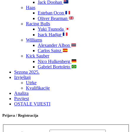
Jack Doohan
Haas
Esteban Ocon
Oliver Bearman
Racing Bulls
Yuki Tsunoda
Isack Hadjar
Williams
Alexander Albon
Carlos Sainz
Kick Sauber
Nico Hulkenberg
Gabriel Bortoleto
Sezona 2025.
Izvještaji
Utrke
Kvalifikacije
Analiza
Povijest
OSTALE VIJESTI
Prijava / Registracija