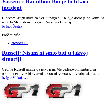
Vasseur i Hamilton: Bio je to trkaći
incident
U prvom krugu utrke za Veliku nagradu Belgije došlo je do kontakta
između Mercedesa Georgea Russella i Ferrarija…
by
Igor Šestak
Pročitaj više
Novosti F1
Russell: Nisam ni smio biti u takvoj
situaciji
George Russell smatra da je kvar na Mercedesovom sustavu za
pohranu energije bio glavni razlog njegovog ranog odustajanja…
by
Igor Vukajlovic