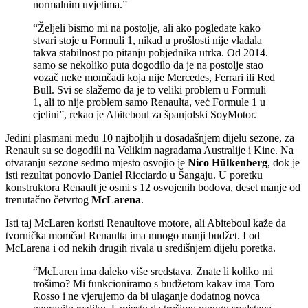
normalnim uvjetima.”
“Željeli bismo mi na postolje, ali ako pogledate kako
stvari stoje u Formuli 1, nikad u prošlosti nije vladala
takva stabilnost po pitanju pobjednika utrka. Od 2014.
samo se nekoliko puta dogodilo da je na postolje stao
vozač neke momčadi koja nije Mercedes, Ferrari ili Red
Bull. Svi se slažemo da je to veliki problem u Formuli
1, ali to nije problem samo Renaulta, već Formule 1 u
cjelini”, rekao je Abiteboul za španjolski SoyMotor.
Jedini plasmani među 10 najboljih u dosadašnjem dijelu sezone, za
Renault su se dogodili na Velikim nagradama Australije i Kine. Na
otvaranju sezone sedmo mjesto osvojio je
Nico Hülkenberg
, dok je
isti rezultat ponovio Daniel Ricciardo u Šangaju. U poretku
konstruktora Renault je osmi s 12 osvojenih bodova, deset manje od
trenutačno četvrtog
McLarena
.
Isti taj McLaren koristi Renaultove motore, ali Abiteboul kaže da
tvornička momčad Renaulta ima mnogo manji budžet. I od
McLarena i od nekih drugih rivala u središnjem dijelu poretka.
“McLaren ima daleko više sredstava. Znate li koliko mi
trošimo? Mi funkcioniramo s budžetom kakav ima Toro
Rosso i ne vjerujemo da bi ulaganje dodatnog novca