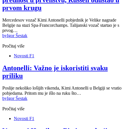
prednost u prvenstvu, Russell odustao u
prvom krugu
Mercedesov vozač Kimi Antonelli pobjednik je Velike nagrade
Belgije na stazi Spa-Francorchamps. Talijanski vozač startao je s
prvog…
by
Igor Šestak
Pročitaj više
Novosti F1
Antonelli: Važno je iskoristiti svaku
priliku
Poslije nekoliko lošijih vikenda, Kimi Antonelli u Belgiji se vratio
pobjedama. Pritom mu je išlo na ruku što…
by
Igor Šestak
Pročitaj više
Novosti F1