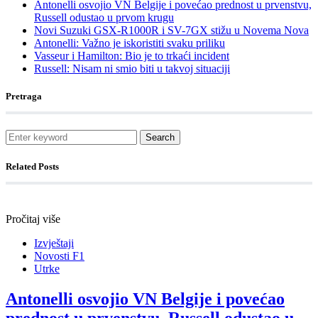
Antonelli osvojio VN Belgije i povećao prednost u prvenstvu,
Russell odustao u prvom krugu
Novi Suzuki GSX-R1000R i SV-7GX stižu u Novema Nova
Antonelli: Važno je iskoristiti svaku priliku
Vasseur i Hamilton: Bio je to trkaći incident
Russell: Nisam ni smio biti u takvoj situaciji
Pretraga
Search
Related Posts
Pročitaj više
Izvještaji
Novosti F1
Utrke
Antonelli osvojio VN Belgije i povećao