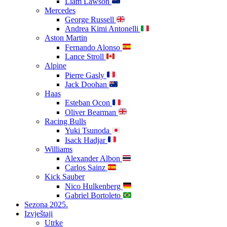
Liam Lawson
Mercedes
George Russell
Andrea Kimi Antonelli
Aston Martin
Fernando Alonso
Lance Stroll
Alpine
Pierre Gasly
Jack Doohan
Haas
Esteban Ocon
Oliver Bearman
Racing Bulls
Yuki Tsunoda
Isack Hadjar
Williams
Alexander Albon
Carlos Sainz
Kick Sauber
Nico Hulkenberg
Gabriel Bortoleto
Sezona 2025.
Izvještaji
Utrke