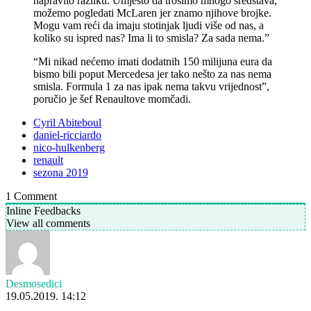
napravilo razliku. Umjesto da trošimo mnogo sredstava,
možemo pogledati McLaren jer znamo njihove brojke.
Mogu vam reći da imaju stotinjak ljudi više od nas, a
koliko su ispred nas? Ima li to smisla? Za sada nema.”
“Mi nikad nećemo imati dodatnih 150 milijuna eura da
bismo bili poput Mercedesa jer tako nešto za nas nema
smisla. Formula 1 za nas ipak nema takvu vrijednost”,
poručio je šef Renaultove momčadi.
Cyril Abiteboul
daniel-ricciardo
nico-hulkenberg
renault
sezona 2019
1
Comment
Inline Feedbacks
View all comments
Desmosedici
19.05.2019. 14:12