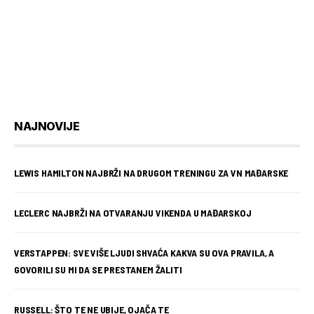
NAJNOVIJE
LEWIS HAMILTON NAJBRŽI NA DRUGOM TRENINGU ZA VN MAĐARSKE
LECLERC NAJBRŽI NA OTVARANJU VIKENDA U MAĐARSKOJ
VERSTAPPEN: SVE VIŠE LJUDI SHVAĆA KAKVA SU OVA PRAVILA, A
GOVORILI SU MI DA SE PRESTANEM ŽALITI
RUSSELL: ŠTO TE NE UBIJE, OJAČA TE