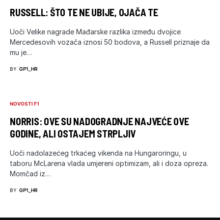
RUSSELL: ŠTO TE NE UBIJE, OJAČA TE
Uoči Velike nagrade Mađarske razlika između dvojice
Mercedesovih vozača iznosi 50 bodova, a Russell priznaje da
mu je…
BY
GP1_HR
NOVOSTI F1
NORRIS: OVE SU NADOGRADNJE NAJVEĆE OVE
GODINE, ALI OSTAJEM STRPLJIV
Uoči nadolazećeg trkaćeg vikenda na Hungaroringu, u
taboru McLarena vlada umjereni optimizam, ali i doza opreza.
Momčad iz…
BY
GP1_HR