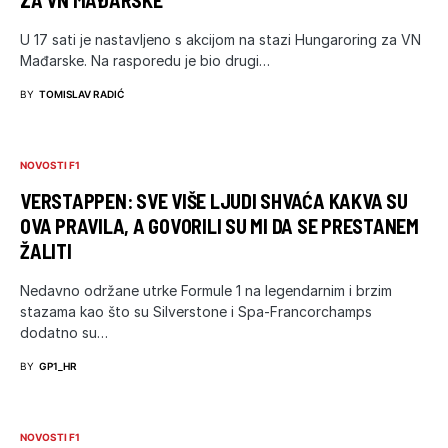
U 17 sati je nastavljeno s akcijom na stazi Hungaroring za VN
Mađarske. Na rasporedu je bio drugi…
BY
TOMISLAV RADIĆ
NOVOSTI F1
VERSTAPPEN: SVE VIŠE LJUDI SHVAĆA KAKVA SU
OVA PRAVILA, A GOVORILI SU MI DA SE PRESTANEM
ŽALITI
Nedavno održane utrke Formule 1 na legendarnim i brzim
stazama kao što su Silverstone i Spa-Francorchamps
dodatno su…
BY
GP1_HR
NOVOSTI F1