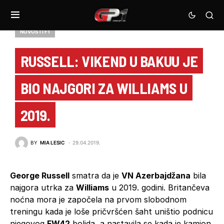
NOVOSTI F1
RUSSELL: VIKEND U BAKUU JE
BIO NAJGORI ZA WILLIAMS U
2019.
BY
MIA LESIC
29.04.2019.
George Russell
smatra da je
VN Azerbajdžana
bila
najgora utrka za
Williams
u 2019. godini. Britančeva
noćna mora je započela na prvom slobodnom
treningu kada je loše pričvršćen šaht uništio podnicu
njegovog
FW42
bolida, a nastavila se kada je kamion