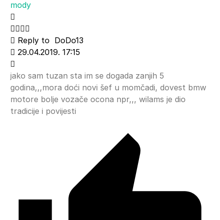
mody
Reply to
DoDo13
29.04.2019. 17:15
jako sam tuzan sta im se dogada zanjih 5
godina,,,mora doći novi šef u momčadi, dovest bmw
motore bolje vozače ocona npr,,, wilams je dio
tradicije i povijesti