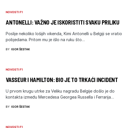
NOVOSTI F1
ANTONELLI: VAŽNO JE ISKORISTITI SVAKU PRILIKU
Poslije nekoliko lošijih vikenda, Kimi Antonelli u Belgiji se vratio
pobjedama. Pritom mu je išlo na ruku što…
BY
IGOR ŠESTAK
NOVOSTI F1
VASSEUR I HAMILTON: BIO JE TO TRKAĆI INCIDENT
U prvom krugu utrke za Veliku nagradu Belgije došlo je do
kontakta između Mercedesa Georgea Russella i Ferrarija…
BY
IGOR ŠESTAK
NOVOSTI F1