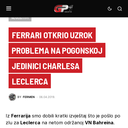
NOVOSTI F1
FERRARI OTKRIO UZROK
PROBLEMA NA POGONSKOJ
JEDINICI CHARLESA
LECLERCA
BY
FERMEN
06.04.2019.
Iz
Ferrarija
smo dobili kratki izvještaj što je pošlo po
zlu za
Leclerca
na netom održanoj
VN Bahreina
.