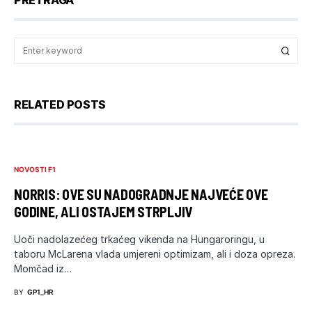
RELATED POSTS
NOVOSTI F1
NORRIS: OVE SU NADOGRADNJE NAJVEĆE OVE
GODINE, ALI OSTAJEM STRPLJIV
Uoči nadolazećeg trkaćeg vikenda na Hungaroringu, u
taboru McLarena vlada umjereni optimizam, ali i doza opreza.
Momčad iz…
BY
GP1_HR