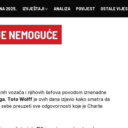
NA 2025.
IZVJEŠTAJI
ANALIZA
POVIJEST
OSTALE VIJES
JE NEMOGUĆE
enih vozača i njihovih šefova povodom iznenadne
nga
.
Toto Wolff
je ovih dana izjavio kako smatra da
 sebe preuzeti sve odgovornosti koje je Charlie