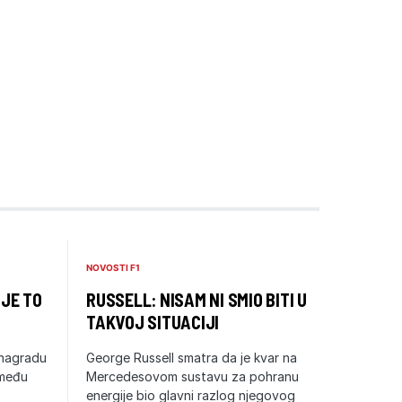
NOVOSTI F1
 JE TO
RUSSELL: NISAM NI SMIO BITI U
TAKVOJ SITUACIJI
 nagradu
George Russell smatra da je kvar na
zmeđu
Mercedesovom sustavu za pohranu
energije bio glavni razlog njegovog