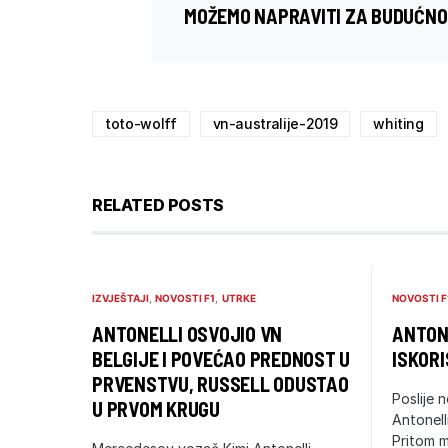
MOŽEMO NAPRAVITI ZA BUDUĆNOS
toto-wolff
vn-australije-2019
whiting
RELATED POSTS
IZVJEŠTAJI
NOVOSTI F1
UTRKE
NOVOSTI F
ANTONELLI OSVOJIO VN
ANTONE
BELGIJE I POVEĆAO PREDNOST U
ISKORI
PRVENSTVU, RUSSELL ODUSTAO
Poslije n
U PRVOM KRUGU
Antonell
Pritom m