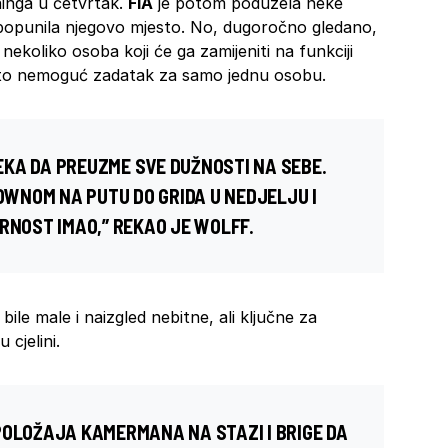
ninga u četvrtak.
FIA
je potom poduzela neke
 popunila njegovo mjesto. No, dugoročno gledano,
 nekoliko osoba koji će ga zamijeniti na funkciji
e to nemoguć zadatak za samo jednu osobu.
KA DA PREUZME SVE DUŽNOSTI NA SEBE.
WNOM NA PUTU DO GRIDA U NEDJELJU I
RNOST IMAO,” REKAO JE WOLFF.
le male i naizgled nebitne, ali ključne za
 cjelini.
POLOŽAJA KAMERMANA NA STAZI I BRIGE DA