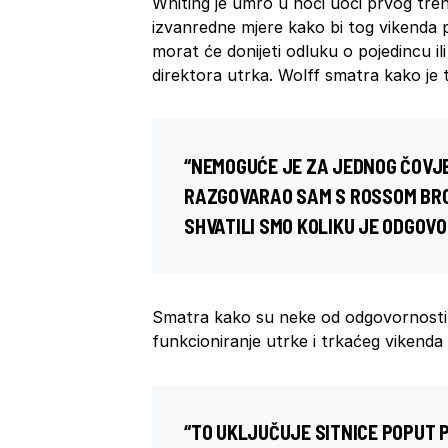
Whiting je umro u noći uoči prvog tre
izvanredne mjere kako bi tog vikenda
morat će donijeti odluku o pojedincu ili
direktora utrka. Wolff smatra kako j
“NEMOGUĆE JE ZA JEDNOG ČOVJE
RAZGOVARAO SAM S ROSSOM BRO
SHVATILI SMO KOLIKU JE ODGOVO
Smatra kako su neke od odgovornosti bi
funkcioniranje utrke i trkaćeg vikenda u
“TO UKLJUČUJE SITNICE POPUT 