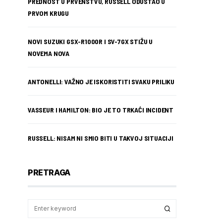
PREDNOST U PRVENSTVU, RUSSELL ODUSTAO U
PRVOM KRUGU
NOVI SUZUKI GSX-R1000R I SV-7GX STIŽU U
NOVEMA NOVA
ANTONELLI: VAŽNO JE ISKORISTITI SVAKU PRILIKU
VASSEUR I HAMILTON: BIO JE TO TRKAĆI INCIDENT
RUSSELL: NISAM NI SMIO BITI U TAKVOJ SITUACIJI
PRETRAGA