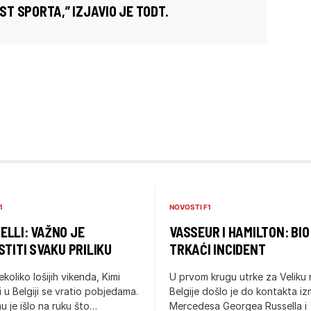
T SPORTA,” IZJAVIO JE TODT.
1
NOVOSTI F1
LLI: VAŽNO JE
VASSEUR I HAMILTON: BIO
STITI SVAKU PRILIKU
TRKAĆI INCIDENT
ekoliko lošijih vikenda, Kimi
U prvom krugu utrke za Veliku
i u Belgiji se vratio pobjedama.
Belgije došlo je do kontakta i
u je išlo na ruku što…
Mercedesa Georgea Russella i