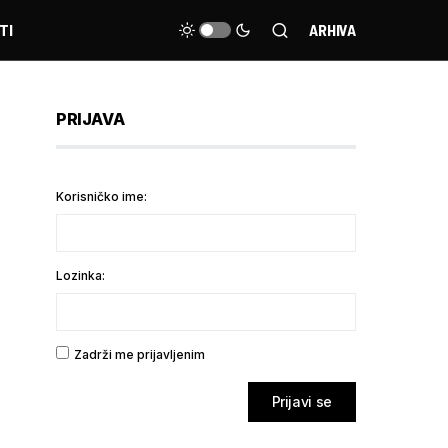
TI
ARHIVA
PRIJAVA
Korisničko ime:
Lozinka:
Zadrži me prijavljenim
Prijavi se