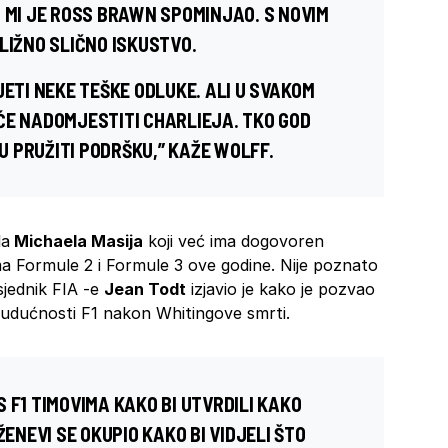
O MI JE ROSS BRAWN SPOMINJAO. S NOVIM
LIŽNO SLIČNO ISKUSTVO.
JETI NEKE TEŠKE ODLUKE. ALI U SVAKOM
ĆE NADOMJESTITI CHARLIEJA. TKO GOD
 PRUŽITI PODRŠKU,” KAŽE WOLFF.
la
Michaela Masija
koji već ima dogovoren
a Formule 2 i Formule 3 ove godine. Nije poznato
dsjednik FIA -e
Jean Todt
izjavio je kako je pozvao
udućnosti F1 nakon Whitingove smrti.
 F1 TIMOVIMA KAKO BI UTVRDILI KAKO
ŽENEVI SE OKUPIO KAKO BI VIDJELI ŠTO