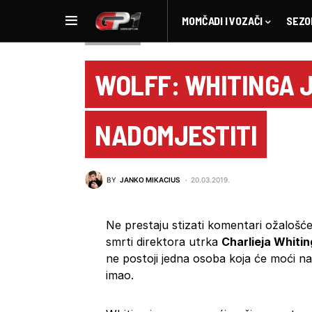
MOMČADI I VOZAČI
SEZO
NOVOSTI F1
WOLFF: WHITINGA 
NADOMJESTITI
BY
JANKO MIKACIUS
20.03.2019.
Ne prestaju stizati komentari ožalošć
smrti direktora utrka
Charlieja Whiti
ne postoji jedna osoba koja će moći na
imao.