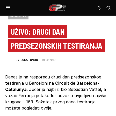
NOVOSTI F1
UŽIVO: DRUGI DAN
PREDSEZONSKIH TESTIRANJA
BY
LUKA TUNJIĆ
19.02.2019.
Danas je na rasporedu drugi dan predsezonskog
testiranja u Barceloni na
Circuit de Barcelona-
Catalunya
. Jučer je najbrži bio Sebastian Vettel, a
vozač Ferrarija je također odvozio uvjerljivo najviše
krugova – 169. Sažetak prvog dana testiranja
možete pogledati
ovdje.