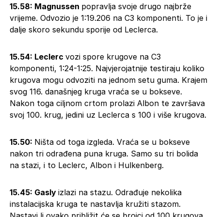
15.58: Magnussen
popravlja svoje drugo najbrže
vrijeme. Odvozio je 1:19.206 na C3 komponenti. To je i
dalje skoro sekundu sporije od Leclerca.
15.54: Leclerc
vozi spore krugove na C3
komponenti, 1:24-1:25. Najvjerojatnije testiraju koliko
krugova mogu odvoziti na jednom setu guma. Krajem
svog 116. današnjeg kruga vraća se u bokseve.
Nakon toga ciljnom crtom prolazi Albon te završava
svoj 100. krug, jedini uz Leclerca s 100 i više krugova.
15.50:
Ništa od toga izgleda. Vraća se u bokseve
nakon tri odrađena puna kruga. Samo su tri bolida
na stazi, i to Leclerc, Albon i Hulkenberg.
15.45: Gasly
izlazi na stazu. Odrađuje nekolika
instalacijska kruga te nastavlja kružiti stazom.
Nastavi li ovako približit će se brojci od 100 krugova.