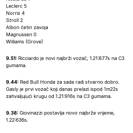
Leclerc 5
Norris 4
Stroll 2
Albon četiri zavoja
Magnussen 0
Williams (Grove)
9.51:
Ricciardo je novi najbrži vozač, 1.21:877s na C3
gumama.
9.44:
Red Bull Honda za sada radi stvarno dobro.
Gasly je prvi vozač koji danas prelazi ispod 1m22s
zahvaljujući krugu od 1.21:916s na C3 gumama.
9.38:
Giovinazzi postavlja novo najbrže vrijeme,
1.22:636s.