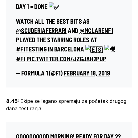
DAY 1 = DONE
WATCH ALL THE BEST BITS AS
@SCUDERIAFERRARI
AND
@MCLARENF1
PLAYED THE STARRING ROLES AT
#F1TESTING
IN BARCELONA
#F1
PIC.TWITTER.COM/JZGJAH2PUP
— FORMULA 1 (@F1)
FEBRUARY 18, 2019
8.45:
Ekipe se lagano spremaju za početak drugog
dana testiranja.
GOOOOOOOOD MORNING! READY FOR DAY 2?