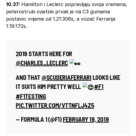
10.37:
Hamilton i Leclerc popravljaju svoja vremena,
peterostruki svjetski prvak je na C3 gumama
postavio vrijeme od 1.21:306s, a vozač Ferrarija
1.19:172s.
2019 STARTS HERE FOR
@CHARLES_LECLERC
AND THAT
@SCUDERIAFERRARI
LOOKS LIKE
IT SUITS HIM PRETTY WELL
#F1
#F1TESTING
PIC.TWITTER.COM/VTTNFLJ4Z5
— FORMULA 1 (@F1)
FEBRUARY 19, 2019