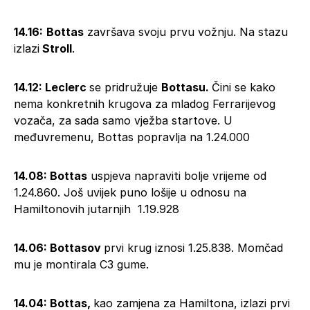
14.16:
Bottas
završava svoju prvu vožnju. Na stazu
izlazi
Stroll
.
14.12: Leclerc
se pridružuje
Bottasu.
Čini se kako
nema konkretnih krugova za mladog Ferrarijevog
vozača, za sada samo vježba startove. U
međuvremenu, Bottas popravlja na 1.24.000
14.08: Bottas
uspjeva napraviti bolje vrijeme od
1.24.860. Još uvijek puno lošije u odnosu na
Hamiltonovih jutarnjih 1.19.928
14.06: Bottasov
prvi krug iznosi 1.25.838. Momčad
mu je montirala C3 gume.
14.04: Bottas,
kao zamjena za Hamiltona, izlazi prvi