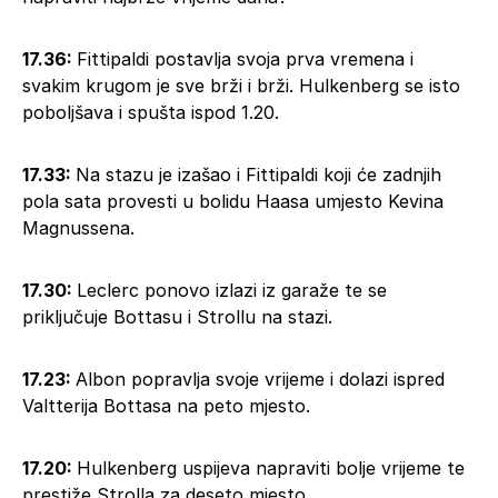
17.36:
Fittipaldi postavlja svoja prva vremena i
svakim krugom je sve brži i brži. Hulkenberg se isto
poboljšava i spušta ispod 1.20.
17.33:
Na stazu je izašao i Fittipaldi koji će zadnjih
pola sata provesti u bolidu Haasa umjesto Kevina
Magnussena.
17.30:
Leclerc ponovo izlazi iz garaže te se
priključuje Bottasu i Strollu na stazi.
17.23:
Albon popravlja svoje vrijeme i dolazi ispred
Valtterija Bottasa na peto mjesto.
17.20:
Hulkenberg uspijeva napraviti bolje vrijeme te
prestiže Strolla za deseto mjesto.