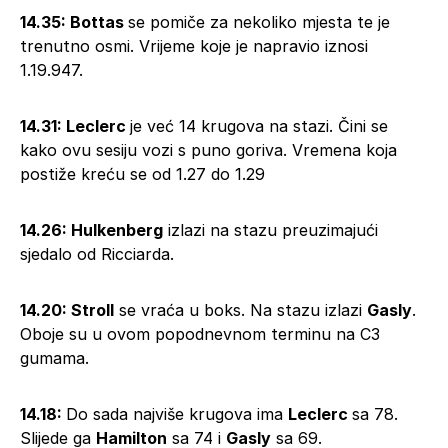
14.35: Bottas
se pomiče za nekoliko mjesta te je
trenutno osmi. Vrijeme koje je napravio iznosi
1.19.947.
14.31: Leclerc
je već 14 krugova na stazi. Čini se
kako ovu sesiju vozi s puno goriva. Vremena koja
postiže kreću se od 1.27 do 1.29
14.26: Hulkenberg
izlazi na stazu preuzimajući
sjedalo od Ricciarda.
14.20: Stroll
se vraća u boks. Na stazu izlazi
Gasly
.
Oboje su u ovom popodnevnom terminu na C3
gumama.
14.18:
Do sada najviše krugova ima
Leclerc
sa 78.
Slijede ga
Hamilton
sa 74 i
Gasly
sa 69.