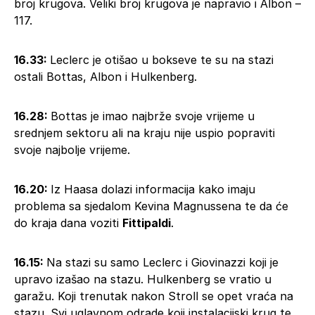
broj krugova. Veliki broj krugova je napravio i Albon –
117.
16.33:
Leclerc je otišao u bokseve te su na stazi
ostali Bottas, Albon i Hulkenberg.
16.28:
Bottas je imao najbrže svoje vrijeme u
srednjem sektoru ali na kraju nije uspio popraviti
svoje najbolje vrijeme.
16.20:
Iz Haasa dolazi informacija kako imaju
problema sa sjedalom Kevina Magnussena te da će
do kraja dana voziti
Fittipaldi
.
16.15:
Na stazi su samo Leclerc i Giovinazzi koji je
upravo izašao na stazu. Hulkenberg se vratio u
garažu. Koji trenutak nakon Stroll se opet vraća na
stazu. Svi uglavnom odrade koji instalacijski krug te