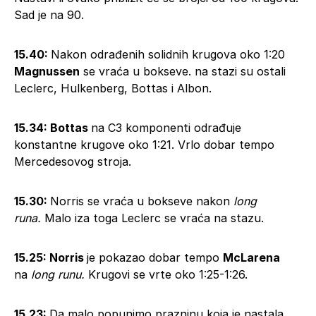
Sad je na 90.
15.40:
Nakon odrađenih solidnih krugova oko 1:20
Magnussen
se vraća u bokseve. na stazi su ostali
Leclerc, Hulkenberg, Bottas i Albon.
15.34: Bottas
na C3 komponenti odrađuje
konstantne krugove oko 1:21. Vrlo dobar tempo
Mercedesovog stroja.
15.30:
Norris se vraća u bokseve nakon
long
runa.
Malo iza toga Leclerc se vraća na stazu.
15.25: Norris
je pokazao dobar tempo
McLarena
na
long runu.
Krugovi se vrte oko 1:25-1:26.
15.23:
Da malo popunimo prazninu koja je nastala