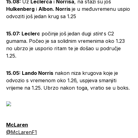
15.08:
Uz
Leclerca
i
Norrisa
, na stazi su još
Hulkenberg
i
Albon. Norris
je u međuvremenu uspio
odvoziti još jedan krug sa 1.25
15.07: Leclerc
počinje još jedan dugi
stint
s C2
gumama. Počeo je sa solidnim vremenima oko 1.23
no ubrzo je usporio ritam te je došao u područje
1.25.
15.05: Lando Norris
nakon niza krugova koje je
odvozio s vremenom oko 1.26, uspjeva smanjiti
vrijeme na 1.25. Ubrzo nakon toga, vratio se u boks.
McLaren
@McLarenF1