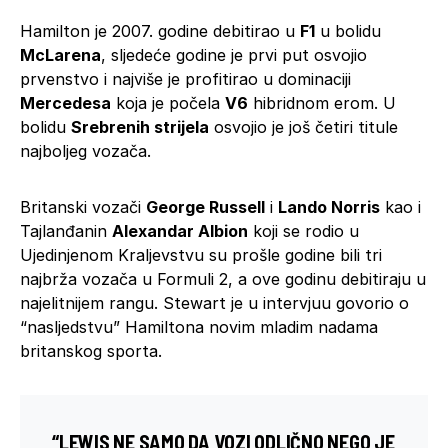
Hamilton je 2007. godine debitirao u
F1
u bolidu
McLarena
, sljedeće godine je prvi put osvojio
prvenstvo i najviše je profitirao u dominaciji
Mercedesa
koja je počela
V6
hibridnom erom. U
bolidu
Srebrenih strijela
osvojio je još četiri titule
najboljeg vozača.
Britanski vozači
George Russell
i
Lando Norris
kao i
Tajlanđanin
Alexandar Albion
koji se rodio u
Ujedinjenom Kraljevstvu su prošle godine bili tri
najbrža vozača u Formuli 2, a ove godinu debitiraju u
najelitnijem rangu. Stewart je u intervjuu govorio o
“nasljedstvu” Hamiltona novim mladim nadama
britanskog sporta.
“LEWIS NE SAMO DA VOZI ODLIČNO NEGO JE