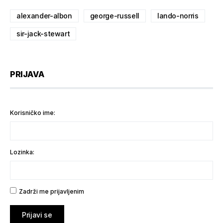
alexander-albon
george-russell
lando-norris
sir-jack-stewart
PRIJAVA
Korisničko ime:
Lozinka:
Zadrži me prijavljenim
Prijavi se