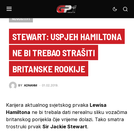
NOVOSTI F1
STEWART: USPJEH HAMILTONA
NE BI TREBAO STRAŠITI
BRITANSKE ROOKIJE
BY
ADNANM
01.02.2019.
Karijera aktualnog svjetskog prvaka
Lewisa
Hamiltona
ne bi trebala dati nerealnu sliku vozačima
britanskog porijekla čije vrijeme dolazi. Tako smatra
trostruki prvak
Sir Jackie Stewart
.