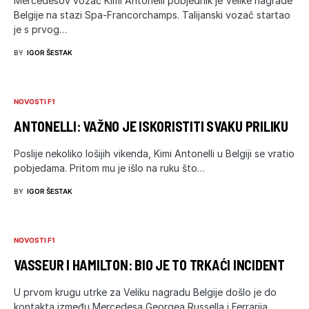
Mercedesov vozač Kimi Antonelli pobjednik je Velike nagrade
Belgije na stazi Spa-Francorchamps. Talijanski vozač startao
je s prvog…
BY
IGOR ŠESTAK
NOVOSTI F1
ANTONELLI: VAŽNO JE ISKORISTITI SVAKU PRILIKU
Poslije nekoliko lošijih vikenda, Kimi Antonelli u Belgiji se vratio
pobjedama. Pritom mu je išlo na ruku što…
BY
IGOR ŠESTAK
NOVOSTI F1
VASSEUR I HAMILTON: BIO JE TO TRKAĆI INCIDENT
U prvom krugu utrke za Veliku nagradu Belgije došlo je do
kontakta između Mercedesa Georgea Russella i Ferrarija…