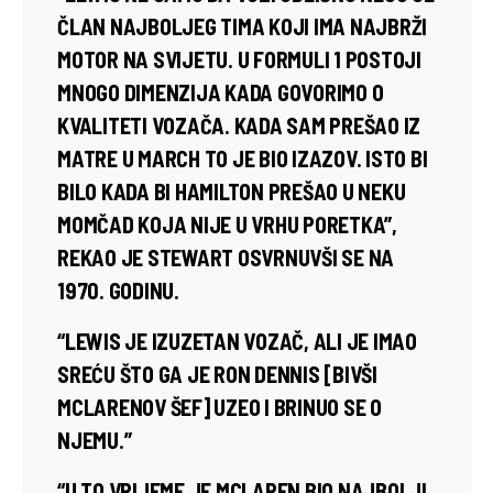
ČLAN NAJBOLJEG TIMA KOJI IMA NAJBRŽI
MOTOR NA SVIJETU. U FORMULI 1 POSTOJI
MNOGO DIMENZIJA KADA GOVORIMO O
KVALITETI VOZAČA. KADA SAM PREŠAO IZ
MATRE U MARCH TO JE BIO IZAZOV. ISTO BI
BILO KADA BI HAMILTON PREŠAO U NEKU
MOMČAD KOJA NIJE U VRHU PORETKA”,
REKAO JE STEWART OSVRNUVŠI SE NA
1970. GODINU.
“LEWIS JE IZUZETAN VOZAČ, ALI JE IMAO
SREĆU ŠTO GA JE RON DENNIS [BIVŠI
MCLARENOV ŠEF] UZEO I BRINUO SE O
NJEMU.”
“U TO VRIJEME JE MCLAREN BIO NAJBOLJI