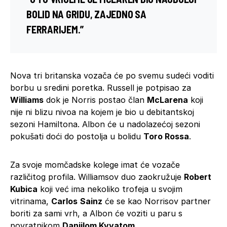
BOLID NA GRIDU, ZAJEDNO SA
FERRARIJEM.”
Nova tri britanska vozača će po svemu sudeći voditi
borbu u sredini poretka. Russell je potpisao za
Williams
dok je Norris postao član
McLarena
koji
nije ni blizu nivoa na kojem je bio u debitantskoj
sezoni Hamiltona. Albon će u nadolazećoj sezoni
pokušati doći do postolja u bolidu
Toro Rossa
.
Za svoje momčadske kolege imat će vozače
različitog profila. Williamsov duo zaokružuje
Robert
Kubica
koji već ima nekoliko trofeja u svojim
vitrinama,
Carlos
Sainz
će se kao Norrisov partner
boriti za sami vrh, a Albon će voziti u paru s
povratnikom
Daniilom Kvyatom
.