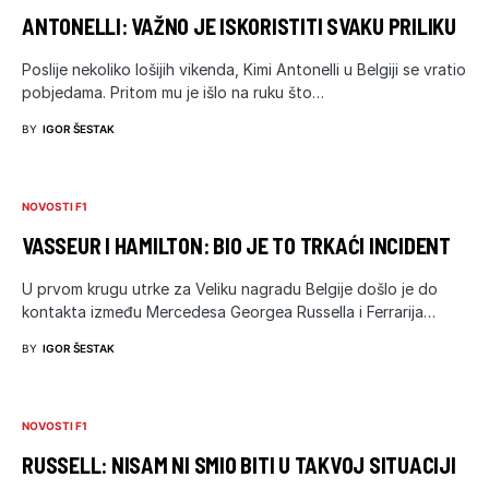
ANTONELLI: VAŽNO JE ISKORISTITI SVAKU PRILIKU
Poslije nekoliko lošijih vikenda, Kimi Antonelli u Belgiji se vratio
pobjedama. Pritom mu je išlo na ruku što…
BY
IGOR ŠESTAK
NOVOSTI F1
VASSEUR I HAMILTON: BIO JE TO TRKAĆI INCIDENT
U prvom krugu utrke za Veliku nagradu Belgije došlo je do
kontakta između Mercedesa Georgea Russella i Ferrarija…
BY
IGOR ŠESTAK
NOVOSTI F1
RUSSELL: NISAM NI SMIO BITI U TAKVOJ SITUACIJI