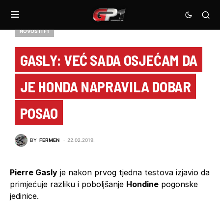
NOVOSTI F1
GASLY: VEĆ SADA OSJEĆAM DA
JE HONDA NAPRAVILA DOBAR
POSAO
BY
FERMEN
22.02.2019.
Pierre Gasly
je nakon prvog tjedna testova izjavio da
primjećuje razliku i poboljšanje
Hondine
pogonske
jedinice.