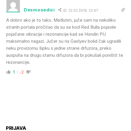
Desmosedici
22.02.2019. 22:47
A dobro ako je to tako. Međutim, juče sam na nekoliko
stranih portala pročitao da su se kod Red Bulla pojavile
pojačane vibracije i rezonancije kad se Hondin PU
maksimalno nagazi. Jučer su na Gaslyev bolid čak ugradili
neku provizornu šipku s jedne strane difuzora, preko
auspuha na drugu starnu difuzora da bi pokušali poništit te
rezonancije.
1
-2
PRIJAVA