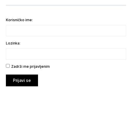
Korisničko ime:
Lozinka:
Zadrži me prijavljenim
Prijavi se