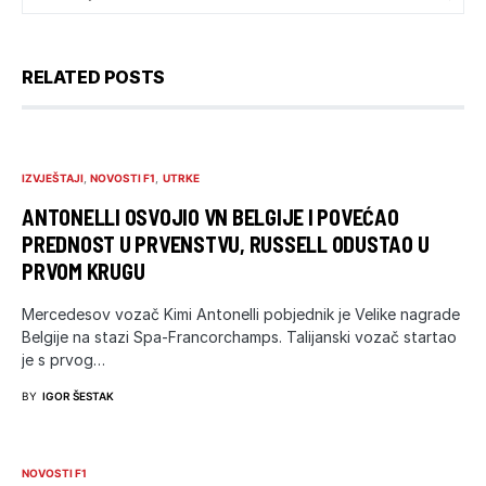
RELATED POSTS
IZVJEŠTAJI
NOVOSTI F1
UTRKE
ANTONELLI OSVOJIO VN BELGIJE I POVEĆAO
PREDNOST U PRVENSTVU, RUSSELL ODUSTAO U
PRVOM KRUGU
Mercedesov vozač Kimi Antonelli pobjednik je Velike nagrade
Belgije na stazi Spa-Francorchamps. Talijanski vozač startao
je s prvog…
BY
IGOR ŠESTAK
NOVOSTI F1