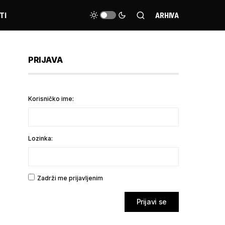
TI
ARHIVA
PRIJAVA
Korisničko ime:
Lozinka:
Zadrži me prijavljenim
Prijavi se