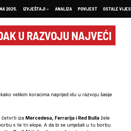
NA 2025.
IZVJEŠTAJI
ANALIZA
POVIJEST
OSTALE VIJES
AK U RAZVOJU NAJVEĆI
 kako velikim koracima naprijed idu u razvoju šasije
 četvrti iza
Mercedesa, Ferrarija i Red Bulla
žele
borbu s te tri ekipe. A da bi se umješali u tu borbu