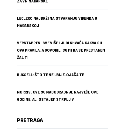
ZA VN MAĐARSKE
LECLERC NAJBRŽI NA OTVARANJU VIKENDA U
MAĐARSKOJ
VERSTAPPEN: SVE VIŠE LJUDI SHVAĆA KAKVA SU
OVA PRAVILA, A GOVORILI SU MI DA SE PRESTANEM
ŽALITI
RUSSELL: ŠTO TE NE UBIJE, OJAČA TE
NORRIS: OVE SU NADOGRADNJE NAJVEĆE OVE
GODINE, ALI OSTAJEM STRPLJIV
PRETRAGA