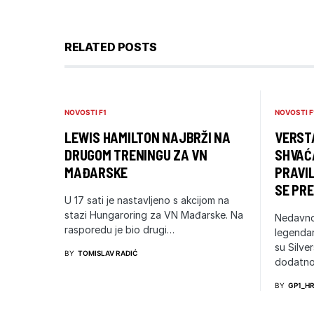
RELATED POSTS
NOVOSTI F1
NOVOSTI F
LEWIS HAMILTON NAJBRŽI NA
VERSTA
DRUGOM TRENINGU ZA VN
SHVAĆ
MAĐARSKE
PRAVIL
SE PRE
U 17 sati je nastavljeno s akcijom na
stazi Hungaroring za VN Mađarske. Na
Nedavno
rasporedu je bio drugi…
legendar
su Silve
BY
TOMISLAV RADIĆ
dodatno
BY
GP1_H