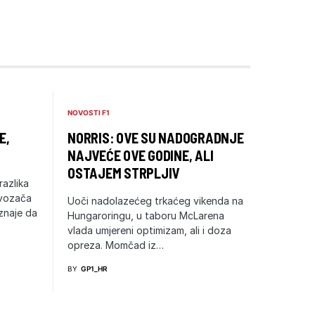
NOVOSTI F1
E,
NORRIS: OVE SU NADOGRADNJE
NAJVEĆE OVE GODINE, ALI
OSTAJEM STRPLJIV
razlika
 vozača
Uoči nadolazećeg trkaćeg vikenda na
iznaje da
Hungaroringu, u taboru McLarena
vlada umjereni optimizam, ali i doza
opreza. Momčad iz…
BY
GP1_HR