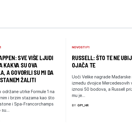
1
NOVOSTI F1
PPEN: SVE VIŠE LJUDI
RUSSELL: ŠTO TE NE UBIJ
A KAKVA SU OVA
OJAČA TE
A, A GOVORILI SU MI DA
Uoči Velike nagrade Mađarske 
STANEM ŽALITI
između dvojice Mercedesovih
iznosi 50 bodova, a Russell pr
 održane utrke Formule 1 na
mu je…
nim i brzim stazama kao što
rstone i Spa-Francorchamps
BY
GP1_HR
 su…
R