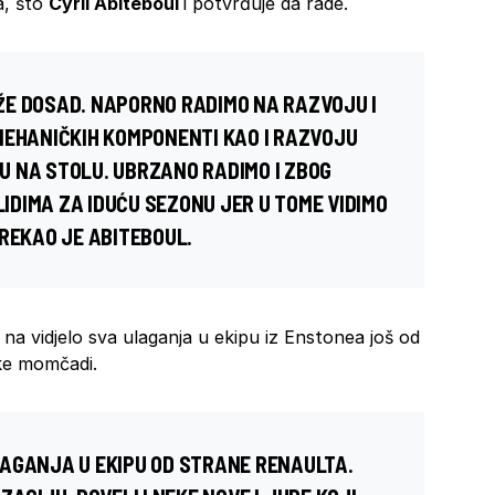
a, što
Cyril Abiteboul
i potvrđuje da rade.
ŽE DOSAD. NAPORNO RADIMO NA RAZVOJU I
MEHANIČKIH KOMPONENTI KAO I RAZVOJU
 NA STOLU. UBRZANO RADIMO I ZBOG
DIMA ZA IDUĆU SEZONU JER U TOME VIDIMO
 REKAO JE ABITEBOUL.
a vidjelo sva ulaganja u ekipu iz Enstonea još od
ke momčadi.
AGANJA U EKIPU OD STRANE RENAULTA.