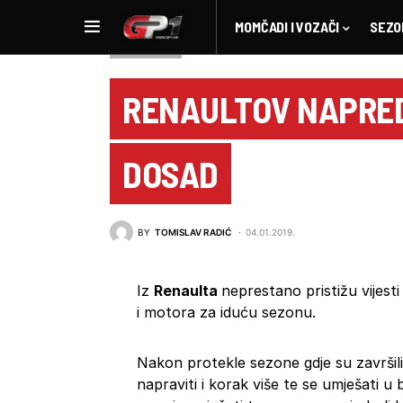
MOMČADI I VOZAČI
SEZO
NOVOSTI F1
RENAULTOV NAPRED
DOSAD
BY
TOMISLAV RADIĆ
04.01.2019.
Iz
Renaulta
neprestano pristižu vijesti
i motora za iduću sezonu.
Nakon protekle sezone gdje su završili
napraviti i korak više te se umješati u 