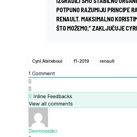
IZGRADILI SMO STABILNU ORGANI
POTPUNO RAZUMIJU PRINCIPE RA
RENAULT. MAKSIMALNO KORISTI
ŠTO MOŽEMO,” ZAKLJUČUJE CYRI
Cyril Abiteboul
f1-2019
renault
1
Comment
Inline Feedbacks
View all comments
Desmosedici