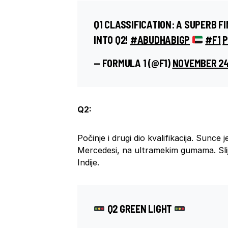
Q1 CLASSIFICATION: A SUPERB F
INTO Q2!
#ABUDHABIGP
#F1
P
— FORMULA 1 (@F1)
NOVEMBER 24
Q2:
Počinje i drugi dio kvalifikacija. Sunce j
Mercedesi, na ultramekim gumama. Slij
Indije.
Q2 GREEN LIGHT