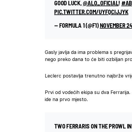
GOOD LUCK,
@ALO_OFICIAL
!
#AB
PIC.TWITTER.COM/UYFQCIJJYK
— FORMULA 1 (@F1)
NOVEMBER 24
Gasly javlja da ima problema s pregrij
nego preko dana to će biti ozbiljan pr
Leclerc postavlja trenutno najbrže vrij
Prvi od vodećih ekipa su dva Ferrarija. 
ide na prvo mjesto.
TWO FERRARIS ON THE PROWL IN