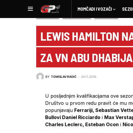
MOMČADI I VOZAČI
SEZO
IZVJEŠTAJI
KVALIFIKACIJE
NOVOSTI F1
LEWIS HAMILTON NA
ZA VN ABU DHABIJA
BY
TOMISLAV RADIĆ
24.11.2018.
U posljednjim kvalifikacijama ove sez
Društvo u prvom redu pravit će mu 
popunjavaju
Ferrariji, Sebastian Vette
Bullovi Daniel Ricciardo
i
Max Versta
Charles Leclerc, Esteban Ocon
i
Nic