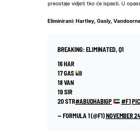
preostaje vidjeti tko će ispasti. U opas
Eliminirani: Hartley, Gasly, Vandoorne,
BREAKING: ELIMINATED, Q1
16 HAR
17 GAS
18 VAN
19 SIR
20 STR
#ABUDHABIGP
#F1
PI
— FORMULA 1 (@F1)
NOVEMBER 24