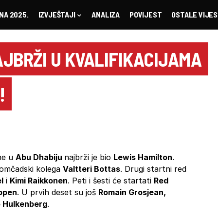
NA 2025.
IZVJEŠTAJI
ANALIZA
POVIJEST
OSTALE VIJES
JBRŽI U KVALIFIKACIJAMA
!
one u
Abu Dhabiju
najbrži je bio
Lewis Hamilton
.
momčadski kolega
Valtteri Bottas
. Drugi startni red
l
i
Kimi Raikkonen
. Peti i šesti će startati
Red
ppen
. U prvih deset su još
Romain Grosjean,
o Hulkenberg
.