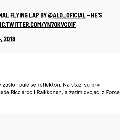
INAL FLYING LAP BY
@ALO_OFICIAL
– HE'S
IC.TWITTER.COM/YN7GKVCO1F
, 2018
e zašlo i pale se reflektori. Na stazi su prvi
ede Ricciardo i Raikkonen, a zatim dvojac iz Force