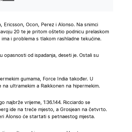
 Ericsson, Ocon, Perez i Alonso. Na snimci
zavoju 20 te je pritom oštetio podnicu prelaskom
, ima i problema s tlakom rashladne tekućine.
 opasnosti od ispadanja, deseti je. Ostali su
ipermekim gumama, Force India također. U
el je na ultramekim a Raikkonen na hipermekim.
o najbrže vrijeme, 1:36.144. Ricciardo se
rg ide na treće mjesto, a Grosjean na četvrto.
eri Alonso će startati s petnaestog mjesta.