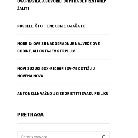
OVA PRAVILA, A GOVORILI SU MI DA SE PRESTANEM
ŽALITI
RUSSELL: ŠTO TE NE UBIJE, OJAČA TE
NORRIS: OVE SU NADOGRADNJE NAJVEĆE OVE
GODINE, ALI OSTAJEM STRPLJIV
NOVI SUZUKI GSX-R1000R I SV-7GX STIŽU U
NOVEMA NOVA
ANTONELLI: VAŽNO JE ISKORISTITI SVAKU PRILIKU
PRETRAGA