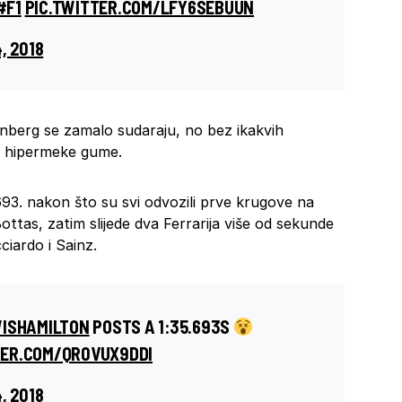
#F1
PIC.TWITTER.COM/LFY6SEBUUN
, 2018
nberg se zamalo sudaraju, no bez ikakvih
za hipermeke gume.
693. nakon što su svi odvozili prve krugove na
tas, zatim slijede dva Ferrarija više od sekunde
ciardo i Sainz.
ISHAMILTON
POSTS A 1:35.693S
TER.COM/QR0VUX9DDI
, 2018