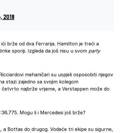
, 2018
ići brže od dva Ferrarija. Hamilton je treći a
tinke sporiji. Izgleda da još nisu u svom
party
cciardovi mehaničari su uspjeli osposobiti njegov
e na stazi zajedno sa svojim kolegom
i četvrto najbrže vrijeme, a Verstappen može do
 1:36.775. Mogu li i Mercedesi još brže?
a Bottas do drugog. Vodeće tri ekipe su sigurne,