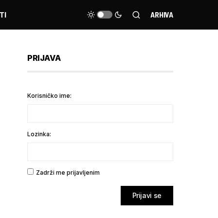
TI
ARHIVA
PRIJAVA
Korisničko ime:
Lozinka:
Zadrži me prijavljenim
Prijavi se