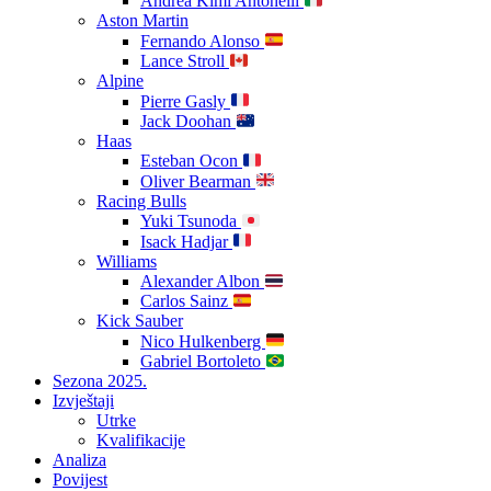
Andrea Kimi Antonelli
Aston Martin
Fernando Alonso
Lance Stroll
Alpine
Pierre Gasly
Jack Doohan
Haas
Esteban Ocon
Oliver Bearman
Racing Bulls
Yuki Tsunoda
Isack Hadjar
Williams
Alexander Albon
Carlos Sainz
Kick Sauber
Nico Hulkenberg
Gabriel Bortoleto
Sezona 2025.
Izvještaji
Utrke
Kvalifikacije
Analiza
Povijest