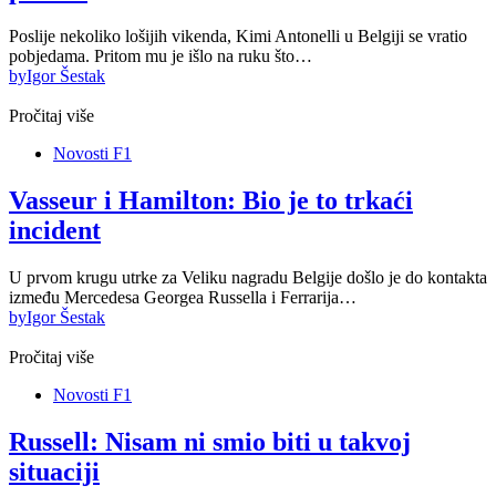
Poslije nekoliko lošijih vikenda, Kimi Antonelli u Belgiji se vratio
pobjedama. Pritom mu je išlo na ruku što…
by
Igor Šestak
Pročitaj više
Novosti F1
Vasseur i Hamilton: Bio je to trkaći
incident
U prvom krugu utrke za Veliku nagradu Belgije došlo je do kontakta
između Mercedesa Georgea Russella i Ferrarija…
by
Igor Šestak
Pročitaj više
Novosti F1
Russell: Nisam ni smio biti u takvoj
situaciji