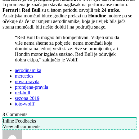
ta promjena je značajno stavila naglasak na performanse motora.
Ferrari
i
Red Bull
su u istom periodu osvojili tek
24 utrke.
Austrijska momčad iduće godine prelazi na
Hondine
motore pa se
očekuje da će uz izmjenu aerodinamike, koja je uvijek bila jača
strana momčadi, biti nešto dobiti i na području snage.
“Red Bull bi mogao biti kompetitivan. Vidjeli smo da
više nema sheme za pobjede, nema momčadi koja
dominira na jednoj vrsti staze. Sve se promijenilo, a i
Hondin motor izgleda snažno. Red Bull je oduvijek
dobra ekipa,” zaključio je Wolff.
aerodinamika
mercedes
nova-pravila
promjena-pravila
red-bull
sezona 2019
toto-wolff
8
Comments
Inline Feedbacks
View all comments