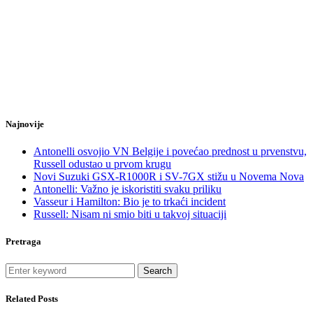
Najnovije
Antonelli osvojio VN Belgije i povećao prednost u prvenstvu,
Russell odustao u prvom krugu
Novi Suzuki GSX-R1000R i SV-7GX stižu u Novema Nova
Antonelli: Važno je iskoristiti svaku priliku
Vasseur i Hamilton: Bio je to trkaći incident
Russell: Nisam ni smio biti u takvoj situaciji
Pretraga
Search
Related Posts