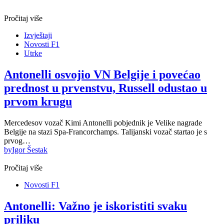
Pročitaj više
Izvještaji
Novosti F1
Utrke
Antonelli osvojio VN Belgije i povećao
prednost u prvenstvu, Russell odustao u
prvom krugu
Mercedesov vozač Kimi Antonelli pobjednik je Velike nagrade
Belgije na stazi Spa-Francorchamps. Talijanski vozač startao je s
prvog…
by
Igor Šestak
Pročitaj više
Novosti F1
Antonelli: Važno je iskoristiti svaku
priliku