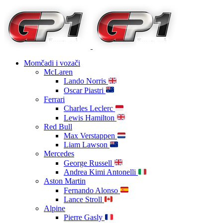
Momčadi i vozači
McLaren
Lando Norris
Oscar Piastri
Ferrari
Charles Leclerc
Lewis Hamilton
Red Bull
Max Verstappen
Liam Lawson
Mercedes
George Russell
Andrea Kimi Antonelli
Aston Martin
Fernando Alonso
Lance Stroll
Alpine
Pierre Gasly