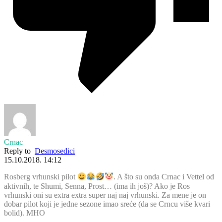
Crnac
Reply to
Desmosedici
15.10.2018. 14:12
Rosberg vrhunski pilot
. A što su onda Crnac i Vettel od
aktivnih, te Shumi, Senna, Prost… (ima ih još)? Ako je Ros
vrhunski oni su extra extra super naj naj vrhunski. Za mene je on
dobar pilot koji je jedne sezone imao sreće (da se Crncu više kvari
bolid). MHO