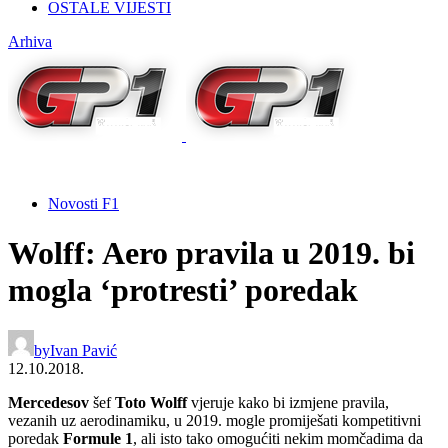
OSTALE VIJESTI
Arhiva
Novosti F1
Wolff: Aero pravila u 2019. bi
mogla ‘protresti’ poredak
by
Ivan Pavić
12.10.2018.
Mercedesov
šef
Toto Wolff
vjeruje kako bi izmjene pravila,
vezanih uz aerodinamiku, u 2019. mogle promiješati kompetitivni
poredak
Formule
1
, ali isto tako omogućiti nekim momčadima da