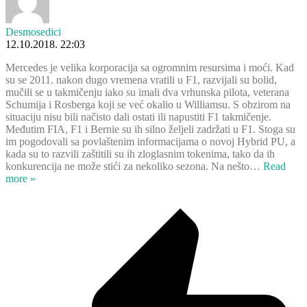
Desmosedici
12.10.2018. 22:03
Mercedes je velika korporacija sa ogromnim resursima i moći. Kad
su se 2011. nakon dugo vremena vratili u F1, razvijali su bolid,
mučili se u takmičenju iako su imali dva vrhunska pilota, veterana
Schumija i Rosberga koji se već okalio u Williamsu. S obzirom na
situaciju nisu bili načisto dali ostati ili napustiti F1 takmičenje.
Međutim FIA, F1 i Bernie su ih silno željeli zadržati u F1. Stoga su
im pogodovali sa povlaštenim informacijama o novoj Hybrid PU, a
kada su to razvili zaštitili su ih zloglasnim tokenima, tako da ih
konkurencija ne može stići za nekoliko sezona. Na nešto
…
Read
more »