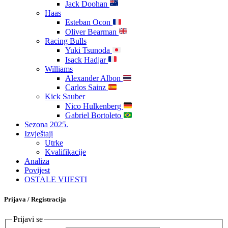
Jack Doohan
Haas
Esteban Ocon
Oliver Bearman
Racing Bulls
Yuki Tsunoda
Isack Hadjar
Williams
Alexander Albon
Carlos Sainz
Kick Sauber
Nico Hulkenberg
Gabriel Bortoleto
Sezona 2025.
Izvještaji
Utrke
Kvalifikacije
Analiza
Povijest
OSTALE VIJESTI
Prijava / Registracija
Prijavi se