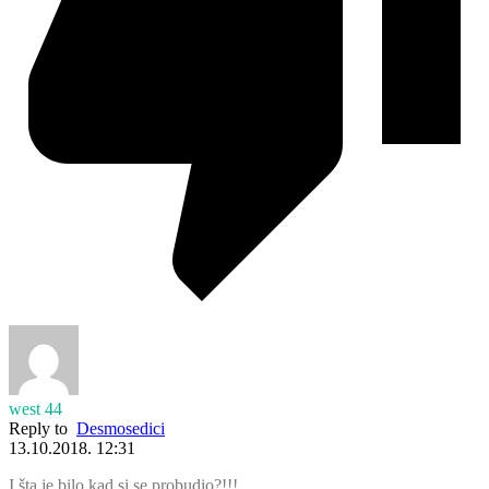
west 44
Reply to
Desmosedici
13.10.2018. 12:31
I šta je bilo kad si se probudio?!!!