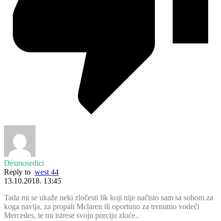
Desmosedici
Reply to
west 44
13.10.2018. 13:45
Tada mi se ukaže neki zločesti lik koji nije načisto sam sa sobom za
koga navija, za propali Mclaren ili oportuno za trenutno vodeći
Mercedes, te mi istrese svoju porciju zloće..