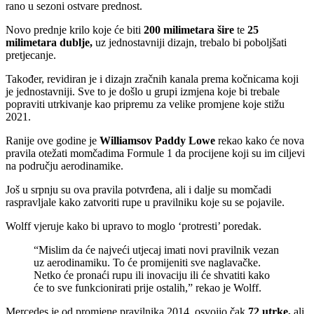
rano u sezoni ostvare prednost.
Novo prednje krilo koje će biti
200 milimetara šire
te
25
milimetara dublje,
uz jednostavniji dizajn, trebalo bi poboljšati
pretjecanje.
Također, revidiran je i dizajn zračnih kanala prema kočnicama koji
je jednostavniji. Sve to je došlo u grupi izmjena koje bi trebale
popraviti utrkivanje kao pripremu za velike promjene koje stižu
2021.
Ranije ove godine je
Williamsov Paddy Lowe
rekao kako će nova
pravila otežati momčadima Formule 1 da procijene koji su im ciljevi
na području aerodinamike.
Još u srpnju su ova pravila potvrđena, ali i dalje su momčadi
raspravljale kako zatvoriti rupe u pravilniku koje su se pojavile.
Wolff vjeruje kako bi upravo to moglo ‘protresti’ poredak.
“Mislim da će najveći utjecaj imati novi pravilnik vezan
uz aerodinamiku. To će promijeniti sve naglavačke.
Netko će pronaći rupu ili inovaciju ili će shvatiti kako
će to sve funkcionirati prije ostalih,” rekao je Wolff.
Mercedes je od promjene pravilnika 2014. osvojio čak
72 utrke,
ali