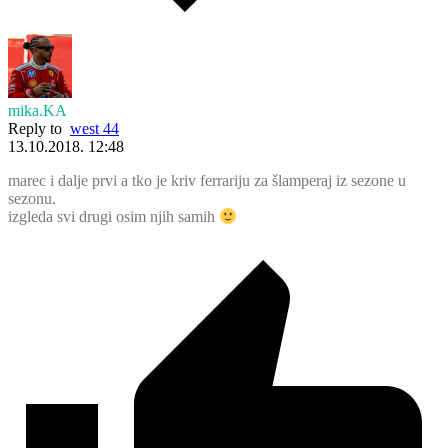
mika.KA
Reply to
west 44
13.10.2018. 12:48
marec i dalje prvi a tko je kriv ferrariju za šlamperaj iz sezone u
sezonu.
izgleda svi drugi osim njih samih