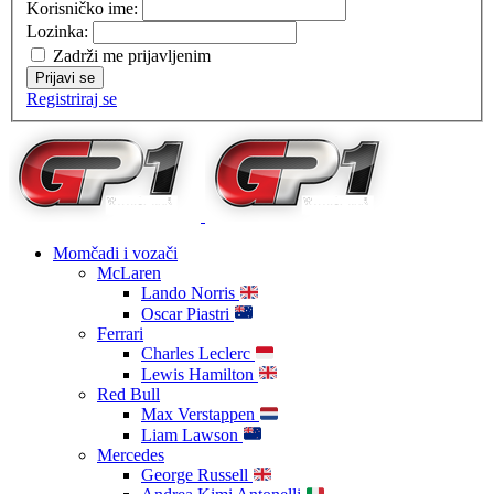
Korisničko ime:
Lozinka:
Zadrži me prijavljenim
Prijavi se
Registriraj se
Momčadi i vozači
McLaren
Lando Norris
Oscar Piastri
Ferrari
Charles Leclerc
Lewis Hamilton
Red Bull
Max Verstappen
Liam Lawson
Mercedes
George Russell