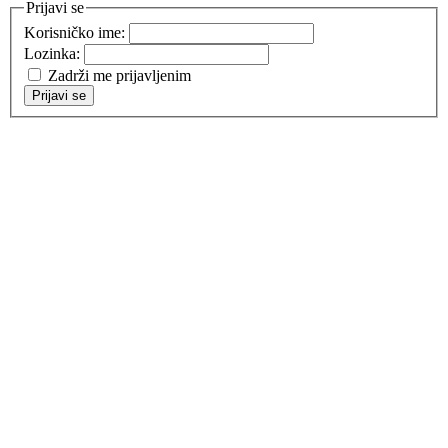
Prijavi se
Korisničko ime:
Lozinka:
Zadrži me prijavljenim
Prijavi se