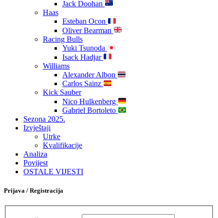
Jack Doohan
Haas
Esteban Ocon
Oliver Bearman
Racing Bulls
Yuki Tsunoda
Isack Hadjar
Williams
Alexander Albon
Carlos Sainz
Kick Sauber
Nico Hulkenberg
Gabriel Bortoleto
Sezona 2025.
Izvještaji
Utrke
Kvalifikacije
Analiza
Povijest
OSTALE VIJESTI
Prijava / Registracija