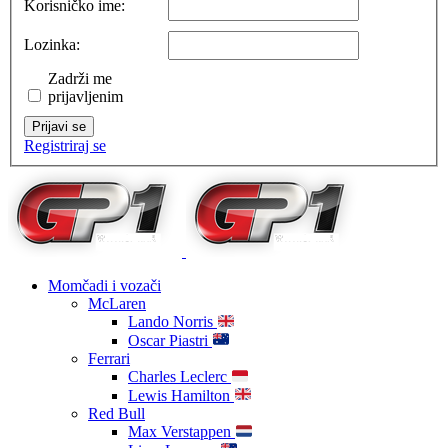
Korisničko ime:
Lozinka:
Zadrži me
prijavljenim
Prijavi se
Registriraj se
Momčadi i vozači
McLaren
Lando Norris
Oscar Piastri
Ferrari
Charles Leclerc
Lewis Hamilton
Red Bull
Max Verstappen