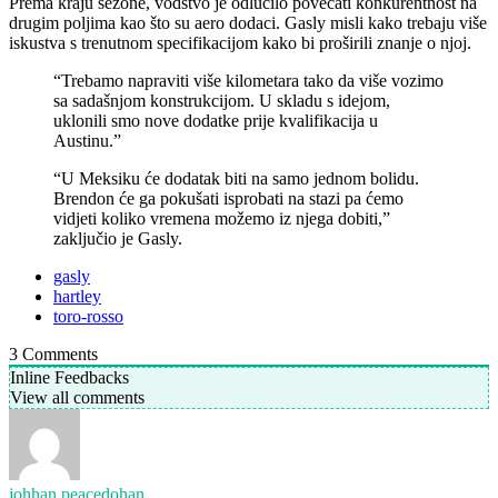
Prema kraju sezone, vodstvo je odlučilo povećati konkurentnost na
drugim poljima kao što su aero dodaci. Gasly misli kako trebaju više
iskustva s trenutnom specifikacijom kako bi proširili znanje o njoj.
“Trebamo napraviti više kilometara tako da više vozimo
sa sadašnjom konstrukcijom. U skladu s idejom,
uklonili smo nove dodatke prije kvalifikacija u
Austinu.”
“U Meksiku će dodatak biti na samo jednom bolidu.
Brendon će ga pokušati isprobati na stazi pa ćemo
vidjeti koliko vremena možemo iz njega dobiti,”
zaključio je Gasly.
gasly
hartley
toro-rosso
3
Comments
Inline Feedbacks
View all comments
johhan peacedohan