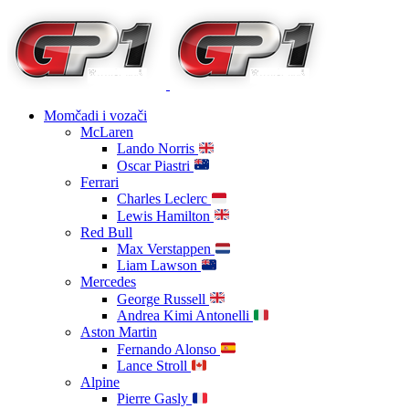
Momčadi i vozači
McLaren
Lando Norris
Oscar Piastri
Ferrari
Charles Leclerc
Lewis Hamilton
Red Bull
Max Verstappen
Liam Lawson
Mercedes
George Russell
Andrea Kimi Antonelli
Aston Martin
Fernando Alonso
Lance Stroll
Alpine
Pierre Gasly