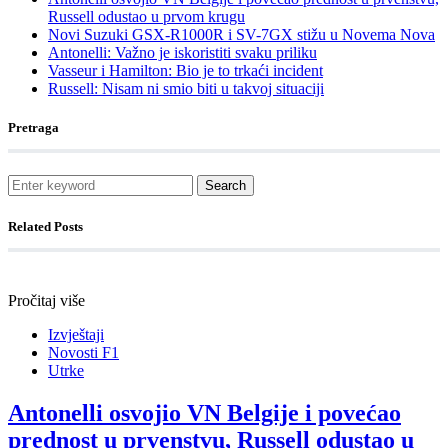
Russell odustao u prvom krugu
Novi Suzuki GSX-R1000R i SV-7GX stižu u Novema Nova
Antonelli: Važno je iskoristiti svaku priliku
Vasseur i Hamilton: Bio je to trkaći incident
Russell: Nisam ni smio biti u takvoj situaciji
Pretraga
Search
Related Posts
Pročitaj više
Izvještaji
Novosti F1
Utrke
Antonelli osvojio VN Belgije i povećao
prednost u prvenstvu, Russell odustao u