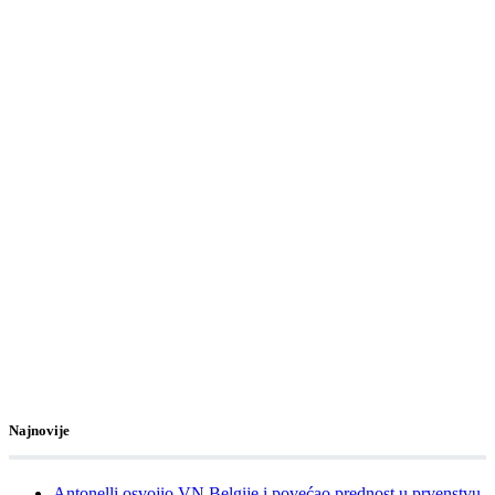
Najnovije
Antonelli osvojio VN Belgije i povećao prednost u prvenstvu,