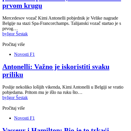
prvom krugu
Mercedesov vozač Kimi Antonelli pobjednik je Velike nagrade
Belgije na stazi Spa-Francorchamps. Talijanski vozač startao je s
prvog…
by
Igor Šestak
Pročitaj više
Novosti F1
Antonelli: Važno je iskoristiti svaku
priliku
Poslije nekoliko lošijih vikenda, Kimi Antonelli u Belgiji se vratio
pobjedama. Pritom mu je išlo na ruku što…
by
Igor Šestak
Pročitaj više
Novosti F1
Vasseur i Hamilton: Bio je to trkaći