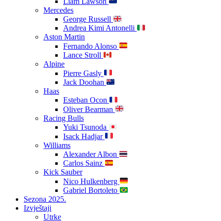
Liam Lawson
Mercedes
George Russell
Andrea Kimi Antonelli
Aston Martin
Fernando Alonso
Lance Stroll
Alpine
Pierre Gasly
Jack Doohan
Haas
Esteban Ocon
Oliver Bearman
Racing Bulls
Yuki Tsunoda
Isack Hadjar
Williams
Alexander Albon
Carlos Sainz
Kick Sauber
Nico Hulkenberg
Gabriel Bortoleto
Sezona 2025.
Izvještaji
Utrke