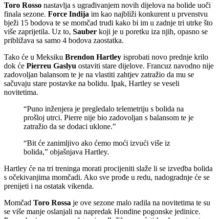
Toro Rosso
nastavlja s ugrađivanjem novih dijelova na bolide uoči
finala sezone.
Force Indija
im kao najbliži konkurent u prvenstvu
bježi 15 bodova te se momčad trudi kako bi im u zadnje tri utrke što
više zaprijetila. Uz to,
Sauber
koji je u poretku iza njih, opasno se
približava sa samo 4 bodova zaostatka.
Tako će u Meksiku
Brendon Hartley
isprobati novo prednje krilo
dok će
Pierreu Gaslyu
ostaviti stare dijelove. Francuz navodno nije
zadovoljan balansom te je na vlastiti zahtjev zatražio da mu se
sačuvaju stare postavke na bolidu. Ipak, Hartley se veseli
novitetima.
“Puno inženjera je pregledalo telemetriju s bolida na
prošloj utrci. Pierre nije bio zadovoljan s balansom te je
zatražio da se dodaci uklone.”
“Bit će zanimljivo ako ćemo moći izvući više iz
bolida,” objašnjava Hartley.
Hartley će na tri treninga morati procijeniti slaže li se izvedba bolida
s očekivanjima momčadi. Ako sve prođe u redu, nadogradnje će se
prenijeti i na ostatak vikenda.
Momčad
Toro Rossa
je ove sezone malo radila na novitetima te su
se više manje oslanjali na napredak Hondine pogonske jedinice.