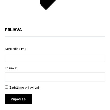
PRIJAVA
Korisničko ime:
Lozinka:
Zadrži me prijavljenim
Prijavi se