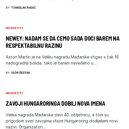
BY
TOMISLAV RADIĆ
NOVOSTI F1
NEWEY: NADAM SE DA ĆEMO SADA DOĆI BAREM NA
RESPEKTABILNU RAZINU
Aston Martin je na Veliku nagradu Mađarske stigao s čak 16
nadogradnji bolida, tako je barem navedeno u…
BY
IGOR ŠESTAK
NOVOSTI F1
ZAVOJI HUNGARORINGA DOBILI NOVA IMENA
Velika nagrada Mađarske slavi 40. obljetnicu, a tom su
prigodom svim zavojima staze Hungaroring dodijeljeni novi
nazivi. Organizatori…