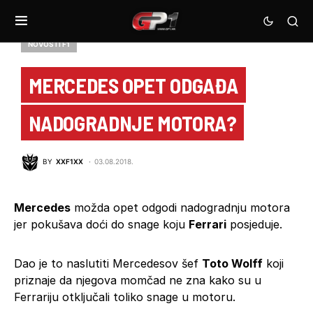
NOVOSTI F1
MERCEDES OPET ODGAĐA
NADOGRADNJE MOTORA?
BY
XXF1XX
03.08.2018.
Mercedes
možda opet odgodi nadogradnju motora
jer pokušava doći do snage koju
Ferrari
posjeduje.
Dao je to naslutiti Mercedesov šef
Toto Wolff
koji
priznaje da njegova momčad ne zna kako su u
Ferrariju otključali toliko snage u motoru.