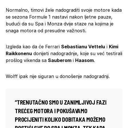
Normalno, timovi žele nadograditi svoje motore kada
se sezona Formule 1 nastavi nakon ljetne pauze,
budući da su Spa i Monza dvije staze na kojima je
snaga motora od presudne važnosti.
Izgleda kao da će Ferrari
Sebastianu Vettelu
i
Kimi
Raikkonenu
donijeti nadogradnje, koje su već testirali
prošlog vikenda sa
Sauberom
i
Haasom
.
Wolff ipak nije siguran u donošenje nadogradnji.
“TRENUTAČNO SMO U ZANIMLJIVOJ FAZI
TREĆEG MOTORA I POKUŠAVAMO
PROCIJENITI KOLIKO DOBITAKA MOŽEMO
POSTIĆI SVE DO SPA I MONZA. TEK KADA