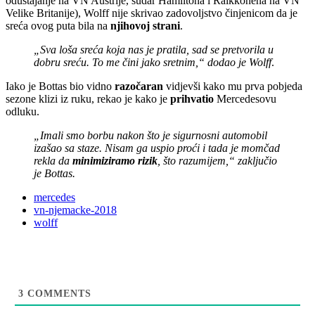
odustajanje na VN Austrije, sudar Hamiltona i Raikkonena na VN
Velike Britanije), Wolff nije skrivao zadovoljstvo činjenicom da je
sreća ovog puta bila na
njihovoj strani
.
„Sva loša sreća koja nas je pratila, sad se pretvorila u
dobru sreću. To me čini jako sretnim,“ dodao je Wolff
.
Iako je Bottas bio vidno
razočaran
vidjevši kako mu prva pobjeda
sezone klizi iz ruku, rekao je kako je
prihvatio
Mercedesovu
odluku.
„Imali smo borbu nakon što je sigurnosni automobil
izašao sa staze. Nisam ga uspio proći i tada je momčad
rekla da
minimiziramo rizik
, što razumijem,“ zaključio
je Bottas.
mercedes
vn-njemacke-2018
wolff
3
COMMENTS