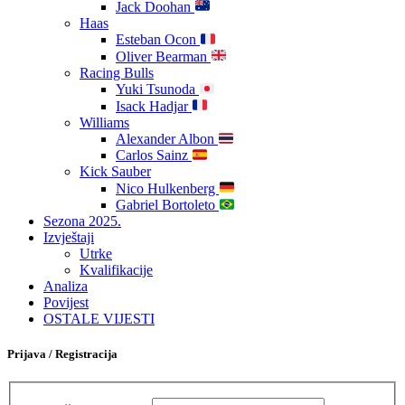
Jack Doohan
Haas
Esteban Ocon
Oliver Bearman
Racing Bulls
Yuki Tsunoda
Isack Hadjar
Williams
Alexander Albon
Carlos Sainz
Kick Sauber
Nico Hulkenberg
Gabriel Bortoleto
Sezona 2025.
Izvještaji
Utrke
Kvalifikacije
Analiza
Povijest
OSTALE VIJESTI
Prijava / Registracija