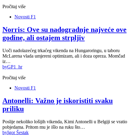
Pročitaj više
Novosti F1
Norris: Ove su nadogradnje najveće ove
godine, ali ostajem strpljiv
Uoči nadolazećeg trkaćeg vikenda na Hungaroringu, u taboru
McLarena vlada umjereni optimizam, ali i doza opreza. Momčad
iz…
by
GP1_hr
Pročitaj više
Novosti F1
Antonelli: Važno je iskoristiti svaku
priliku
Poslije nekoliko lošijih vikenda, Kimi Antonelli u Belgiji se vratio
pobjedama. Pritom mu je išlo na ruku što…
by
Igor Šestak