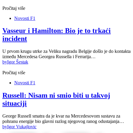
Pročitaj više
Novosti F1
Vasseur i Hamilton: Bio je to trkaći
incident
U prvom krugu utrke za Veliku nagradu Belgije došlo je do kontakta
između Mercedesa Georgea Russella i Ferrarija…
by
Igor Šestak
Pročitaj više
Novosti F1
Russell: Nisam ni smio biti u takvoj
situaciji
George Russell smatra da je kvar na Mercedesovom sustavu za
pohranu energije bio glavni razlog njegovog ranog odustajanja…
by
Igor Vukajlovic