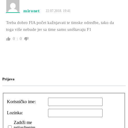
mironet
22.07.2018. 19:41
Treba dobro FIA počet kažnjavati te timske odredbe, tako da
toga više nebude jer sa time samo uništavaju F1
0
0
Prijava
Korisničko ime:
Lozinka:
Zadrži me
prijavljenim