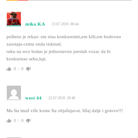
mika.KA
23.07.2018. 06:44
pošteno je rekao: em nisu konkurentni,em kiši,em bodovno
zaostaju-cemu onda riskirati.
ruku na srce bottas je jednostavno preslab vozac da bi
konkurirao sebu,luji.
0
0
west 44
22.07.2018. 20:46
Ma šta imaš više kome šta objašnjavat, šišaj dalje i gotovo!!!
0
0