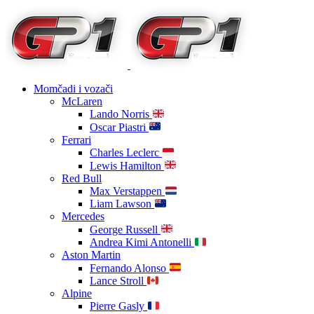
Momčadi i vozači
McLaren
Lando Norris
Oscar Piastri
Ferrari
Charles Leclerc
Lewis Hamilton
Red Bull
Max Verstappen
Liam Lawson
Mercedes
George Russell
Andrea Kimi Antonelli
Aston Martin
Fernando Alonso
Lance Stroll
Alpine
Pierre Gasly