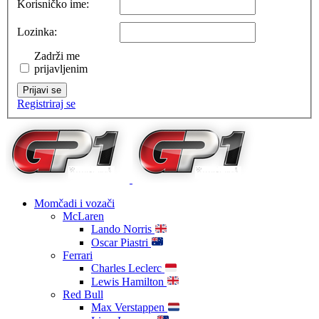
Korisničko ime:
Lozinka:
Zadrži me
prijavljenim
Prijavi se
Registriraj se
Momčadi i vozači
McLaren
Lando Norris
Oscar Piastri
Ferrari
Charles Leclerc
Lewis Hamilton
Red Bull
Max Verstappen