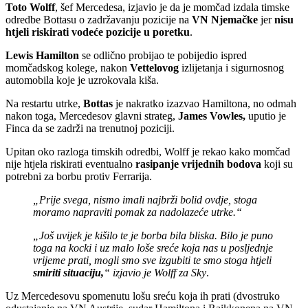
Toto Wolff
, šef Mercedesa, izjavio je da je momčad izdala timske
odredbe Bottasu o zadržavanju pozicije na
VN Njemačke
jer
nisu
htjeli riskirati vodeće pozicije u poretku
.
Lewis Hamilton
se odlično probijao te pobijedio ispred
momčadskog kolege, nakon
Vettelovog
izlijetanja i sigurnosnog
automobila koje je uzrokovala kiša.
Na restartu utrke,
Bottas
je nakratko izazvao Hamiltona, no odmah
nakon toga, Mercedesov glavni strateg,
James Vowles,
uputio je
Finca da se zadrži na trenutnoj poziciji.
Upitan oko razloga timskih odredbi, Wolff je rekao kako momčad
nije htjela riskirati eventualno
rasipanje vrijednih bodova
koji su
potrebni za borbu protiv Ferrarija.
„Prije svega, nismo imali najbrži bolid ovdje, stoga
moramo napraviti pomak za nadolazeće utrke.“
„Još uvijek je kišilo te je borba bila bliska. Bilo je puno
toga na kocki i uz malo loše sreće koja nas u posljednje
vrijeme prati, mogli smo sve izgubiti te smo stoga htjeli
smiriti situaciju,
“ izjavio je Wolff za Sky
.
Uz Mercedesovu spomenutu lošu sreću koja ih prati (dvostruko