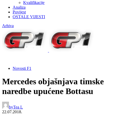
Kvalifikacije
Analiza
Povijest
OSTALE VIJESTI
Arhiva
Novosti F1
Mercedes objašnjava timske
naredbe upućene Bottasu
by
Tea L
22.07.2018.