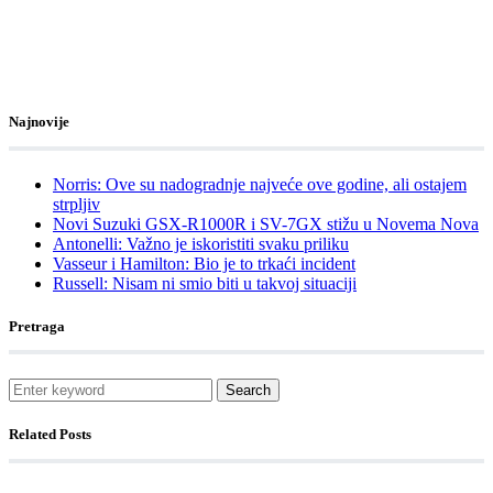
Najnovije
Norris: Ove su nadogradnje najveće ove godine, ali ostajem
strpljiv
Novi Suzuki GSX-R1000R i SV-7GX stižu u Novema Nova
Antonelli: Važno je iskoristiti svaku priliku
Vasseur i Hamilton: Bio je to trkaći incident
Russell: Nisam ni smio biti u takvoj situaciji
Pretraga
Search
Related Posts