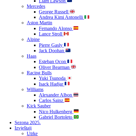
Liam Lawson
Mercedes
George Russell
Andrea Kimi Antonelli
Aston Martin
Fernando Alonso
Lance Stroll
Alpine
Pierre Gasly
Jack Doohan
Haas
Esteban Ocon
Oliver Bearman
Racing Bulls
Yuki Tsunoda
Isack Hadjar
Williams
Alexander Albon
Carlos Sainz
Kick Sauber
Nico Hulkenberg
Gabriel Bortoleto
Sezona 2025.
Izvještaji
Utrke