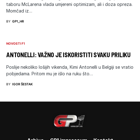
taboru McLarena vlada umjereni optimizam, ali i doza opreza.
Momčad iz…
BY
GP1_HR
NOVOSTI F1
ANTONELLI: VAŽNO JE ISKORISTITI SVAKU PRILIKU
Poslije nekoliko lošijih vikenda, Kimi Antonelli u Belgiji se vratio
pobjedama. Pritom mu je išlo na ruku što…
BY
IGOR ŠESTAK