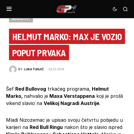
NOVOSTI F1
HELMUT MARKO: MAX JE VOZIO
POPUT PRVAKA
BY
LUKA TUNJIĆ
03.07.2018.
Šef
Red Bullovog
trkaćeg programa,
Helmut
Marko,
nahvalio je
Maxa Verstappena
koji je prošli
vikend slavio na
Velikoj Nagradi Austrije
.
Mladi Nizozemac je upisao svoju četvrtu pobjedu u
karijeri na
Red Bull Ringu
nakon što je slavio ispred