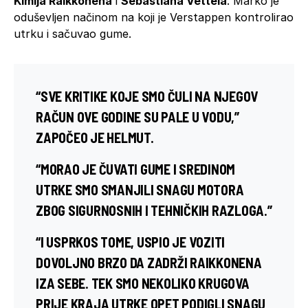
Kimija Raikkonena
i
Sebastiana Vettela
. Marko je
oduševljen načinom na koji je Verstappen kontrolirao
utrku i sačuvao gume.
“SVE KRITIKE KOJE SMO ČULI NA NJEGOV
RAČUN OVE GODINE SU PALE U VODU,”
ZAPOČEO JE HELMUT.
“MORAO JE ČUVATI GUME I SREDINOM
UTRKE SMO SMANJILI SNAGU MOTORA
ZBOG SIGURNOSNIH I TEHNIČKIH RAZLOGA.”
“I USPRKOS TOME, USPIO JE VOZITI
DOVOLJNO BRZO DA ZADRŽI RAIKKONENA
IZA SEBE. TEK SMO NEKOLIKO KRUGOVA
PRIJE KRAJA UTRKE OPET PODIGLI SNAGU