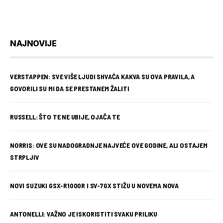
NAJNOVIJE
VERSTAPPEN: SVE VIŠE LJUDI SHVAĆA KAKVA SU OVA PRAVILA, A
GOVORILI SU MI DA SE PRESTANEM ŽALITI
RUSSELL: ŠTO TE NE UBIJE, OJAČA TE
NORRIS: OVE SU NADOGRADNJE NAJVEĆE OVE GODINE, ALI OSTAJEM
STRPLJIV
NOVI SUZUKI GSX-R1000R I SV-7GX STIŽU U NOVEMA NOVA
ANTONELLI: VAŽNO JE ISKORISTITI SVAKU PRILIKU