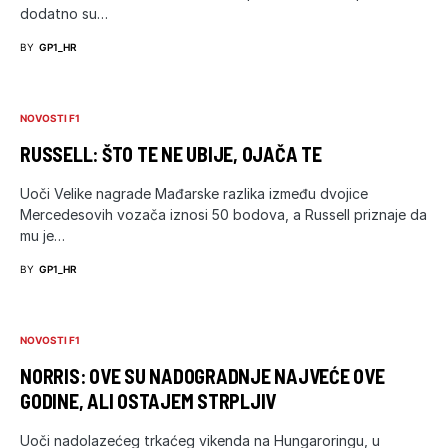
dodatno su…
BY
GP1_HR
NOVOSTI F1
RUSSELL: ŠTO TE NE UBIJE, OJAČA TE
Uoči Velike nagrade Mađarske razlika između dvojice
Mercedesovih vozača iznosi 50 bodova, a Russell priznaje da
mu je…
BY
GP1_HR
NOVOSTI F1
NORRIS: OVE SU NADOGRADNJE NAJVEĆE OVE
GODINE, ALI OSTAJEM STRPLJIV
Uoči nadolazećeg trkaćeg vikenda na Hungaroringu, u