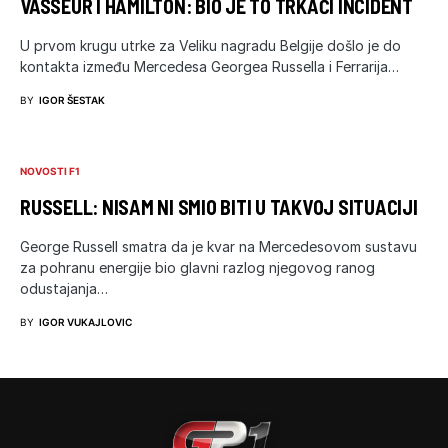
VASSEUR I HAMILTON: BIO JE TO TRKAĆI INCIDENT
U prvom krugu utrke za Veliku nagradu Belgije došlo je do
kontakta između Mercedesa Georgea Russella i Ferrarija…
BY
IGOR ŠESTAK
NOVOSTI F1
RUSSELL: NISAM NI SMIO BITI U TAKVOJ SITUACIJI
George Russell smatra da je kvar na Mercedesovom sustavu
za pohranu energije bio glavni razlog njegovog ranog
odustajanja…
BY
IGOR VUKAJLOVIC