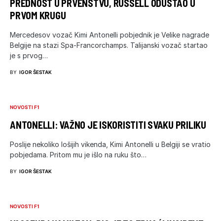
PREDNOST U PRVENSTVU, RUSSELL ODUSTAO U
PRVOM KRUGU
Mercedesov vozač Kimi Antonelli pobjednik je Velike nagrade
Belgije na stazi Spa-Francorchamps. Talijanski vozač startao
je s prvog…
BY
IGOR ŠESTAK
NOVOSTI F1
ANTONELLI: VAŽNO JE ISKORISTITI SVAKU PRILIKU
Poslije nekoliko lošijih vikenda, Kimi Antonelli u Belgiji se vratio
pobjedama. Pritom mu je išlo na ruku što…
BY
IGOR ŠESTAK
NOVOSTI F1