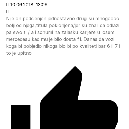
10.06.2018. 13:09
Nije on podcjenjen jednostavno drugi su mnogoooo
bolji od njega,titula poklonjena/jer su znali da odlazi
pa ewo ti / a i schumi na zalasku karijere u losem
mercedesu kad mu je bilo dosta f1..Danas da vozi
koga bi pobjedio nikoga bio bi po kvaliteti bar 6 il 7 i
to je upitno