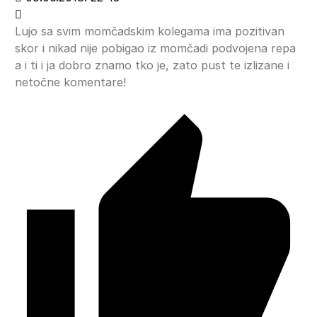
Lujo sa svim momčadskim kolegama ima pozitivan
skor i nikad nije pobigao iz momčadi podvojena repa
a i ti i ja dobro znamo tko je, zato pust te izlizane i
netočne komentare!