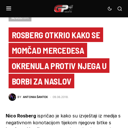
NOVOSTI F1
ROSBERG OTKRIO KAKO SE
MOMČAD MERCEDESA
OKRENULA PROTIV NJEGA U
BORBI ZA NASLOV
BY
ANTONIA ŠANTEK
09.06.2018.
Nico Rosberg
ispričao je kako su izvještaji iz medija s
negativnom konotacijom tijekom njegove bitke s