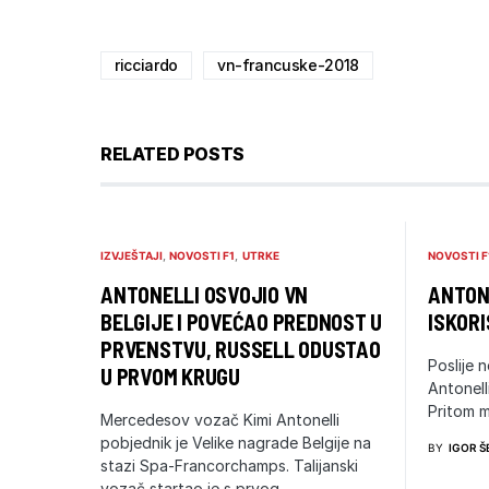
ricciardo
vn-francuske-2018
RELATED POSTS
IZVJEŠTAJI
NOVOSTI F1
UTRKE
NOVOSTI F
ANTONELLI OSVOJIO VN
ANTONE
BELGIJE I POVEĆAO PREDNOST U
ISKORI
PRVENSTVU, RUSSELL ODUSTAO
Poslije n
U PRVOM KRUGU
Antonell
Pritom m
Mercedesov vozač Kimi Antonelli
pobjednik je Velike nagrade Belgije na
BY
IGOR Š
stazi Spa-Francorchamps. Talijanski
vozač startao je s prvog…