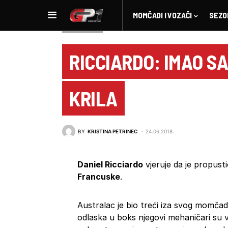
MOMČADI I VOZAČI
SEZO
NOVOSTI F1
RICCIARDO: IMAO 
KRILA
BY
KRISTINA PETRINEC
24.06.2018.
Daniel Ricciardo
vjeruje da je propust
Francuske
.
Australac je bio treći iza svog momča
odlaska u boks njegovi mehaničari su vi