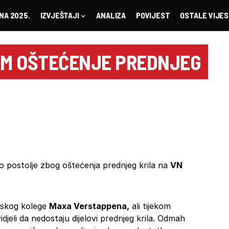
NA 2025.
IZVJEŠTAJI
ANALIZA
POVIJEST
OSTALE VIJES
SAM OŠTEĆENJE PREDNJEG
io postolje zbog oštećenja prednjeg krila na
VN
dskog kolege
Maxa Verstappena,
ali tijekom
djeli da nedostaju dijelovi prednjeg krila. Odmah