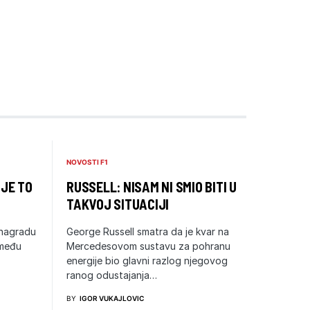
NOVOSTI F1
 JE TO
RUSSELL: NISAM NI SMIO BITI U
TAKVOJ SITUACIJI
 nagradu
George Russell smatra da je kvar na
zmeđu
Mercedesovom sustavu za pohranu
energije bio glavni razlog njegovog
ranog odustajanja…
BY
IGOR VUKAJLOVIC