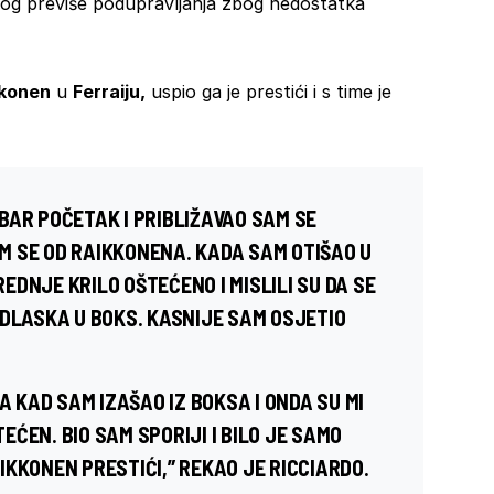
og previše podupravljanja zbog nedostatka
kkonen
u
Ferraiju,
uspio ga je prestići i s time je
BAR POČETAK I PRIBLIŽAVAO SAM SE
 SE OD RAIKKONENA. KADA SAM OTIŠAO U
REDNJE KRILO OŠTEĆENO I MISLILI SU DA SE
ODLASKA U BOKS. KASNIJE SAM OSJETIO
 KAD SAM IZAŠAO IZ BOKSA I ONDA SU MI
TEĆEN. BIO SAM SPORIJI I BILO JE SAMO
KKONEN PRESTIĆI,” REKAO JE RICCIARDO.