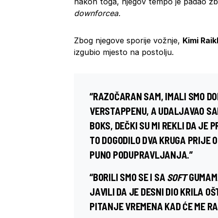
nakon toga, njegov tempo je padao zb
downforcea.
Zbog njegove sporije vožnje,
Kimi Rai
izgubio mjesto na postolju.
“RAZOČARAN SAM, IMALI SMO DO
VERSTAPPENU, A UDALJAVAO SAM
BOKS, DEČKI SU MI REKLI DA JE P
TO DOGODILO DVA KRUGA PRIJE 
PUNO PODUPRAVLJANJA.”
“BORILI SMO SE I SA
SOFT
GUMAMA
JAVILI DA JE DESNI DIO KRILA OŠ
PITANJE VREMENA KAD ĆE ME RAI