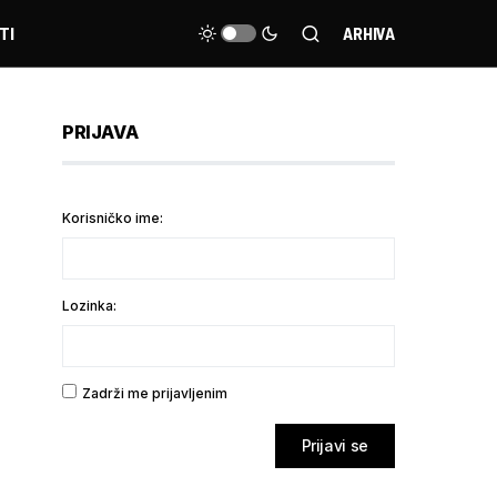
TI
ARHIVA
PRIJAVA
Korisničko ime:
Lozinka:
Zadrži me prijavljenim
Prijavi se