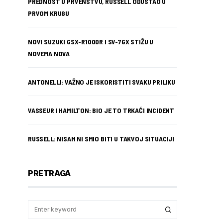
PREDNOST U PRVENSTVU, RUSSELL ODUSTAO U
PRVOM KRUGU
NOVI SUZUKI GSX-R1000R I SV-7GX STIŽU U
NOVEMA NOVA
ANTONELLI: VAŽNO JE ISKORISTITI SVAKU PRILIKU
VASSEUR I HAMILTON: BIO JE TO TRKAĆI INCIDENT
RUSSELL: NISAM NI SMIO BITI U TAKVOJ SITUACIJI
PRETRAGA