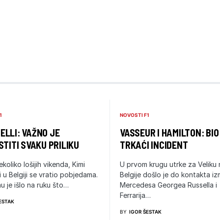
1
NOVOSTI F1
LLI: VAŽNO JE
VASSEUR I HAMILTON: BIO
STITI SVAKU PRILIKU
TRKAĆI INCIDENT
ekoliko lošijih vikenda, Kimi
U prvom krugu utrke za Veliku
i u Belgiji se vratio pobjedama.
Belgije došlo je do kontakta i
u je išlo na ruku što…
Mercedesa Georgea Russella i
Ferrarija…
ESTAK
BY
IGOR ŠESTAK