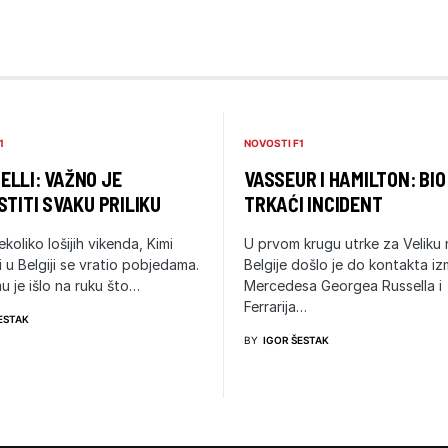
1
NOVOSTI F1
LLI: VAŽNO JE
VASSEUR I HAMILTON: BIO
STITI SVAKU PRILIKU
TRKAĆI INCIDENT
ekoliko lošijih vikenda, Kimi
U prvom krugu utrke za Veliku
i u Belgiji se vratio pobjedama.
Belgije došlo je do kontakta i
u je išlo na ruku što…
Mercedesa Georgea Russella i
Ferrarija…
ESTAK
BY
IGOR ŠESTAK