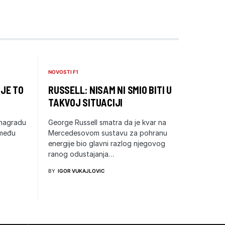
NOVOSTI F1
 JE TO
RUSSELL: NISAM NI SMIO BITI U
TAKVOJ SITUACIJI
 nagradu
George Russell smatra da je kvar na
zmeđu
Mercedesovom sustavu za pohranu
energije bio glavni razlog njegovog
ranog odustajanja…
BY
IGOR VUKAJLOVIC