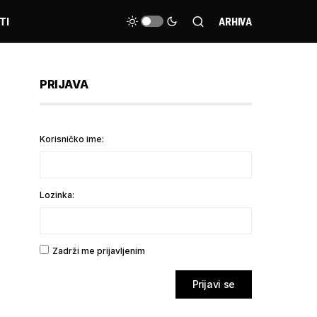
TI
ARHIVA
PRIJAVA
Korisničko ime:
Lozinka:
Zadrži me prijavljenim
Prijavi se