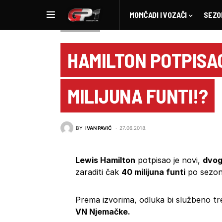
MOMČADI I VOZAČI
SEZO
NOVOSTI F1
HAMILTON POTPISA
MILIJUNA FUNTI!?
BY
IVAN PAVIĆ
27.06.2018.
Lewis Hamilton
potpisao je novi,
dvog
zaraditi čak
40 milijuna funti
po sezon
Prema izvorima, odluka bi službeno tre
VN Njemačke.