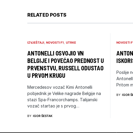
RELATED POSTS
IZVJEŠTAJI
NOVOSTI F1
UTRKE
NOVOSTI F
ANTONELLI OSVOJIO VN
ANTONE
BELGIJE I POVEĆAO PREDNOST U
ISKORI
PRVENSTVU, RUSSELL ODUSTAO
Poslije n
U PRVOM KRUGU
Antonell
Pritom m
Mercedesov vozač Kimi Antonelli
pobjednik je Velike nagrade Belgije na
BY
IGOR Š
stazi Spa-Francorchamps. Talijanski
vozač startao je s prvog…
BY
IGOR ŠESTAK