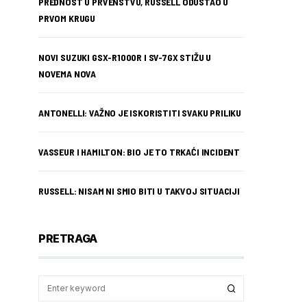
PREDNOST U PRVENSTVU, RUSSELL ODUSTAO U
PRVOM KRUGU
NOVI SUZUKI GSX-R1000R I SV-7GX STIŽU U
NOVEMA NOVA
ANTONELLI: VAŽNO JE ISKORISTITI SVAKU PRILIKU
VASSEUR I HAMILTON: BIO JE TO TRKAĆI INCIDENT
RUSSELL: NISAM NI SMIO BITI U TAKVOJ SITUACIJI
PRETRAGA