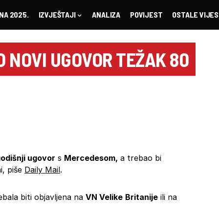
NA 2025.
IZVJEŠTAJI
ANALIZA
POVIJEST
OSTALE VIJES
O NOVI UGOVOR TEŽAK 80
odišnji ugovor
s
Mercedesom,
a trebao bi
i, piše
Daily Mail
.
bala biti objavljena na
VN Velike
Britanije
ili na