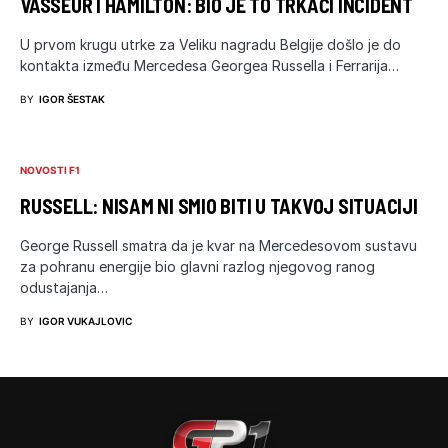
VASSEUR I HAMILTON: BIO JE TO TRKAĆI INCIDENT
U prvom krugu utrke za Veliku nagradu Belgije došlo je do
kontakta između Mercedesa Georgea Russella i Ferrarija…
BY
IGOR ŠESTAK
NOVOSTI F1
RUSSELL: NISAM NI SMIO BITI U TAKVOJ SITUACIJI
George Russell smatra da je kvar na Mercedesovom sustavu
za pohranu energije bio glavni razlog njegovog ranog
odustajanja…
BY
IGOR VUKAJLOVIC