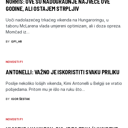
NORRIS: OVE SU NADOGRADNJE NAJVEĆE OVE
GODINE, ALI OSTAJEM STRPLJIV
Uoči nadolazećeg trkaćeg vikenda na Hungaroringu, u
taboru McLarena vlada umjereni optimizam, ali i doza opreza.
Momčad iz…
BY
GP1_HR
NOVOSTI F1
ANTONELLI: VAŽNO JE ISKORISTITI SVAKU PRILIKU
Poslije nekoliko lošijih vikenda, Kimi Antonelli u Belgiji se vratio
pobjedama. Pritom mu je išlo na ruku što…
BY
IGOR ŠESTAK
NOVOSTI F1