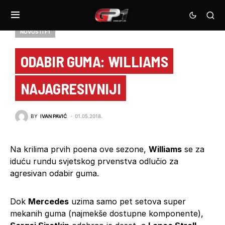
NOVOSTI F1
ODABIR GUMA: WILLIAMS
NAJAGRESIVNIJI
BY
IVAN PAVIĆ
01.05.2018.
Na krilima prvih poena ove sezone,
Williams
se za
iduću rundu svjetskog prvenstva odlučio za
agresivan odabir guma.
Dok
Mercedes
uzima samo pet setova super
mekanih guma (najmekše dostupne komponente),