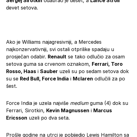
Sergej Sirotkin
odabrao je deset, a
Lance Stroll
devet setova.
Ako je Williams najagresivniji, a Mercedes
najkonzervativniji, svi ostali otprilike spadaju u
prosječan odabir.
Renault
se tako odlučio za osam
setova guma sa crvenom oznakom,
Ferrari, Toro
Rosso, Haas
i
Sauber
uzeli su po sedam setova dok
su se
Red Bull, Force India
i
Mclaren
odlučili za po
šest.
Force India je uzela najviše
medium
guma (4) dok su
Ferrari, Sirotkin,
Kevin Magnussen
i
Marcus
Ericsson
uzeli po dva seta.
Prošle godine na utrci je pobijedio Lewis Hamilton sa