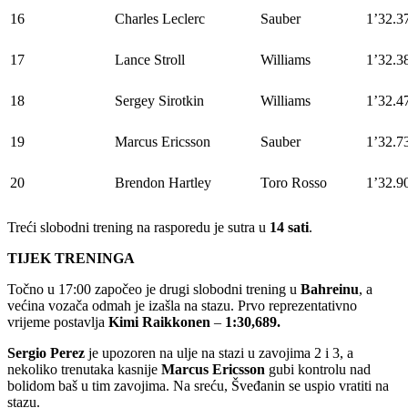
16
Charles Leclerc
Sauber
1’32.3
17
Lance Stroll
Williams
1’32.3
18
Sergey Sirotkin
Williams
1’32.4
19
Marcus Ericsson
Sauber
1’32.7
20
Brendon Hartley
Toro Rosso
1’32.9
Treći slobodni trening na rasporedu je sutra u
14 sati
.
TIJEK TRENINGA
Točno u 17:00 započeo je drugi slobodni trening u
Bahreinu
, a
većina vozača odmah je izašla na stazu. Prvo reprezentativno
vrijeme postavlja
Kimi
Raikkonen
–
1:30,689.
Sergio
Perez
je upozoren na ulje na stazi u zavojima 2 i 3, a
nekoliko trenutaka kasnije
Marcus
Ericsson
gubi kontrolu nad
bolidom baš u tim zavojima. Na sreću, Šveđanin se uspio vratiti na
stazu.