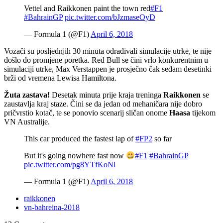
Vettel and Raikkonen paint the town red
#F1
#BahrainGP
pic.twitter.com/bJzmaseOyD
— Formula 1 (@F1)
April 6, 2018
Vozači su posljednjih 30 minuta odrađivali simulacije utrke, te nije
došlo do promjene poretka. Red Bull se čini vrlo konkurentnim u
simulaciji utrke, Max Verstappen je prosječno čak sedam desetinki
brži od vremena Lewisa Hamiltona.
Žuta zastava!
Desetak minuta prije kraja treninga
Raikkonen
se
zaustavlja kraj staze. Čini se da jedan od mehaničara nije dobro
pričvrstio kotač, te se ponovio scenarij sličan onome
Haasa
tijekom
VN Australije.
This car produced the fastest lap of
#FP2
so far
But it's going nowhere fast now
#F1
#BahrainGP
pic.twitter.com/pg8YTfKoNl
— Formula 1 (@F1)
April 6, 2018
raikkonen
vn-bahreina-2018