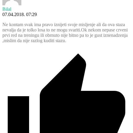
Bilal
07.04.2018. 07:29
Ne kontam svak ima pravo iznijeti svoje misljenje ali da ova staza
nevalja da je tolko losa to ne mogu svariti.Ok nekom nepase crveni
prvi red na treningu ili obrnuto nije bitno pa to je gust iznenadzenja
,mislim da nije razlog kuditi stazu.