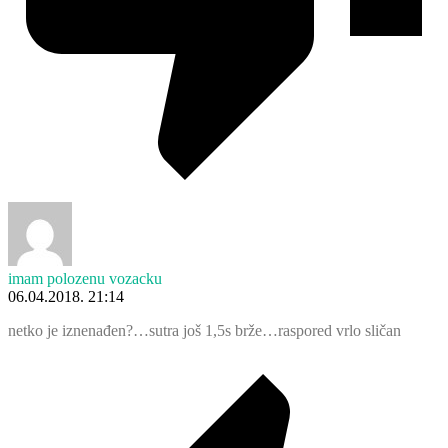
imam polozenu vozacku
06.04.2018. 21:14
netko je iznenađen?…sutra još 1,5s brže…raspored vrlo sličan