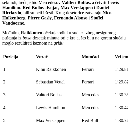
sekundi, treći je bio Mercedesov
Valtteri
Bottas,
a četvrti
Lewis
Hamilton. Red Bullov dvojac, Max Verstappen i Daniel
Ricciardo
, bili su peti i šesti. Krug desetorice zatvaraju
Nico
Hulkenberg
,
Pierre Gasly
,
Fernando Alonso
i
Stoffel
Vandoorne
.
Međutim,
Raikkonen
očekuje odluku sudaca zbog nesigurnog
puštanja iz
boxa
desetak minuta prije kraja, što bi u najgorem slučaju
moglo rezultirati kaznom na
gridu
.
Pozicija
Vozač
Momčad
Vrije
1
Kimi Raikkonen
Ferrari
1’29.8
2
Sebastian Vettel
Ferrari
1’29.8
3
Valtteri Bottas
Mercedes
1’30.3
4
Lewis Hamilton
Mercedes
1’30.4
5
Max Verstappen
Red Bull
1’30.7