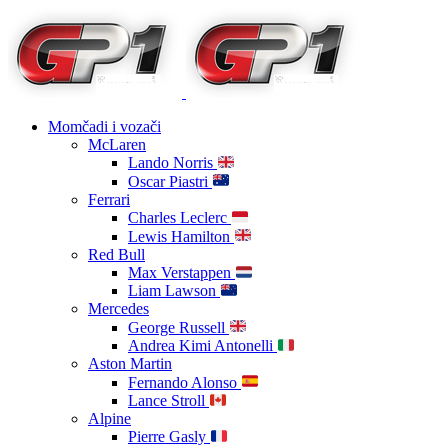
Momčadi i vozači
McLaren
Lando Norris
Oscar Piastri
Ferrari
Charles Leclerc
Lewis Hamilton
Red Bull
Max Verstappen
Liam Lawson
Mercedes
George Russell
Andrea Kimi Antonelli
Aston Martin
Fernando Alonso
Lance Stroll
Alpine
Pierre Gasly