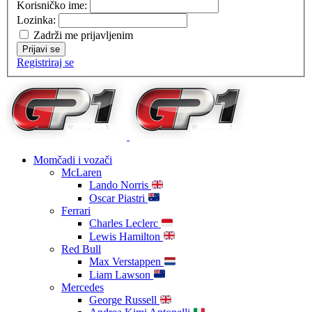
Korisničko ime:
Lozinka:
Zadrži me prijavljenim
Prijavi se
Registriraj se
Momčadi i vozači
McLaren
Lando Norris
Oscar Piastri
Ferrari
Charles Leclerc
Lewis Hamilton
Red Bull
Max Verstappen
Liam Lawson
Mercedes
George Russell