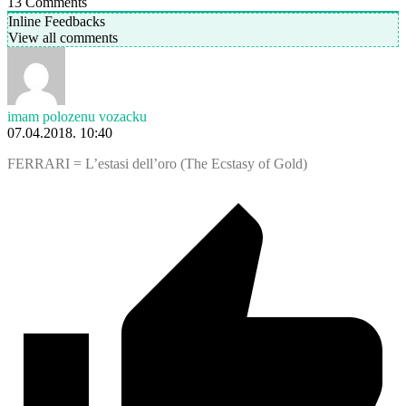
13
Comments
Inline Feedbacks
View all comments
imam polozenu vozacku
07.04.2018. 10:40
FERRARI = L’estasi dell’oro (The Ecstasy of Gold)