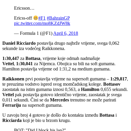
Ericsson…
Ericss-off
#F1
#BahrainGP
pic.twitter.com/mo8KZdJW8k
— Formula 1 (@F1)
April 6, 2018
Daniel
Ricciardo
postavlja drugo najbrže vrijeme, svega 0,062
sekunde iza vodećeg Raikkonena.
1:30,447
za
Bottasa
, vrijeme koje odmah nadmašuje
Vettel
,
1:30,041
za Nijemca. Obojica su bili na soft gumama.
Hamilton postavlja vrijeme od 1:31,2 na medium gumama.
Raikkonen
prvi postavlja vrijeme na supersoft gumama –
1:29,817
,
te preuzima vodstvo ispred svog momčadskog kolege.
Bottasov
zaostatak na istim gumama iznosi 0,563, a
Hamilton
0,655 sekundi.
Vettel
pak postavlja gotovo identično vrijeme, zaostatak je svega
0,011 sekundi. Čini se da
Mercedes
trenutno ne može parirati
Ferrariju
na supersoft gumama.
U zavoju broj 4 gotovo je došlo do kontakta između
Bottasa
i
Ricciarda
koji je bio u brzom krugu.
BOT: "Did I block his lap?"