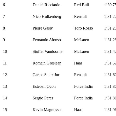
6
Daniel Ricciardo
Red Bull
1’30.7
7
Nico Hulkenberg
Renault
1’31.2
8
Pierre Gasly
Toro Rosso
1’31.2
9
Fernando Alonso
McLaren
1’31.2
10
Stoffel Vandoorne
McLaren
1’31.4
11
Romain Grosjean
Haas
1’31.5
12
Carlos Sainz Jnr
Renault
1’31.6
13
Esteban Ocon
Force India
1’31.8
14
Sergio Perez
Force India
1’31.8
15
Kevin Magnussen
Haas
1’31.9