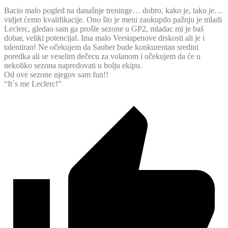
Bacio malo pogled na današnje treninge… dobro, kako je, tako je…
vidjet ćemo kvalifikacije. Ono što je meni zaokupilo pažnju je mladi
Leclerc, gledao sam ga prošle sezone u GP2, mladac mi je baš
dobar, veliki potencijal. Ima malo Verstapenove drskosti ali je i
talentiran! Ne očekujem da Sauber bude konkurentan sredini
poredka ali se veselim dečecu za volanom i očekujem da će u
nekoliko sezona napredovati u bolju ekipu.
Od ove sezone njegov sam fun!!
“It´s me Leclerc!”