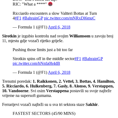
RIC: "What a ****"
Ricciardo encounters a slow Valtteri Bottas at Turn
4
#F1
#BahrainGP
pic.twitter.com/mNRxDl6muC
— Formula 1 (@F1)
April 6, 2018
Sirotkin
je izgubio kontrolu nad svojim
Williamsom
u zavoju broj
11, mjestu gdje vozači rijetko griješe.
Pushing those limits just a bit too far
Sirotkin spins off in the middle sector
#F1
#BahrainGP
pic.twitter.com/hNnfa0h4dB
— Formula 1 (@F1)
April 6, 2018
Trenutni poredak:
1. Raikkonen, 2. Vettel, 3. Bottas, 4. Hamilton,
5. Ricciardo, 6. Hulkenberg, 7. Gasly, 8. Alonso, 9. Verstappen,
10. Vandoorne
. Svi osim
Verstappena
postavili su svoje najbrže
vrijeme na supersoft gumama.
Ferrarijevi vozači najbrži su u sva tri sektora staze
Sakhir
.
FASTEST SECTORS (45/90 MINS)