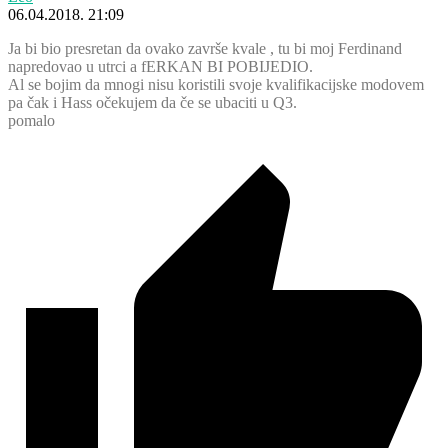
06.04.2018. 21:09
Ja bi bio presretan da ovako završe kvale , tu bi moj Ferdinand
napredovao u utrci a fERKAN BI POBIJEDIO.
Al se bojim da mnogi nisu koristili svoje kvalifikacijske modovem
pa čak i Hass očekujem da če se ubaciti u Q3.
pomalo