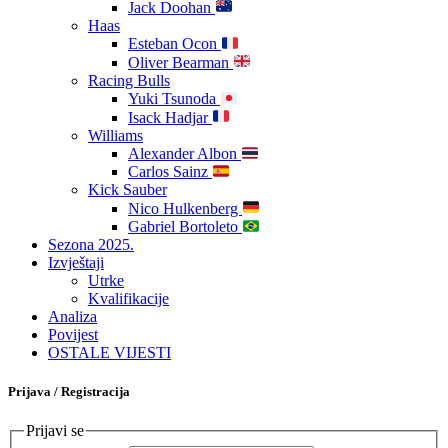
Jack Doohan
Haas
Esteban Ocon
Oliver Bearman
Racing Bulls
Yuki Tsunoda
Isack Hadjar
Williams
Alexander Albon
Carlos Sainz
Kick Sauber
Nico Hulkenberg
Gabriel Bortoleto
Sezona 2025.
Izvještaji
Utrke
Kvalifikacije
Analiza
Povijest
OSTALE VIJESTI
Prijava / Registracija
Prijavi se