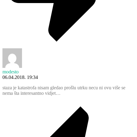
modesto
06.04.2018. 19:34
staza je katastrofa nisam gledao prošlu utrku necu ni ovu više se
nema šta interesantno vidjet…