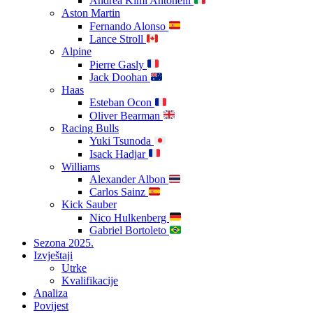
Andrea Kimi Antonelli
Aston Martin
Fernando Alonso
Lance Stroll
Alpine
Pierre Gasly
Jack Doohan
Haas
Esteban Ocon
Oliver Bearman
Racing Bulls
Yuki Tsunoda
Isack Hadjar
Williams
Alexander Albon
Carlos Sainz
Kick Sauber
Nico Hulkenberg
Gabriel Bortoleto
Sezona 2025.
Izvještaji
Utrke
Kvalifikacije
Analiza
Povijest