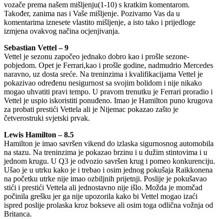
vozače prema našem mišljenju(1-10) s kratkim komentarom.
Također, zanima nas i Vaše mišljenje. Pozivamo Vas da u
komentarima iznesete vlastito mišljenje, a isto tako i prijedloge
izmjena ovakvog načina ocjenjivanja.
Sebastian Vettel – 9
Vettel je sezonu započeo jednako dobro kao i prošle sezone-
pobjedom. Opet je Ferrari,kao i prošle godine, nadmudrio Mercedes
naravno, uz dosta sreće. Na treninzima i kvalifikacijama Vettel je
pokazivao određenu nesigurnost sa svojim bolidom i nije nikako
mogao uhvatiti pravi tempo. U pravom trenutku je Ferrari proradio i
Vettel je uspio iskoristiti ponuđeno. Imao je Hamilton puno krugova
za probati prestići Vettela ali je Nijemac pokazao zašto je
četverostruki svjetski prvak.
Lewis Hamilton – 8.5
Hamilton je imao savršen vikend do izlaska sigurnosnog automobila
na stazu. Na treninzima je pokazao brzinu i u dužim stintovima i u
jednom krugu. U Q3 je odvozio savršen krug i pomeo konkurenciju.
Ušao je u utrku kako je i trebao i osim jednog pokušaja Raikkonena
na početku utrke nije imao ozbiljnih prijetnji. Poslije je pokušavao
stići i prestići Vettela ali jednostavno nije išlo. Možda je momčad
počinila grešku jer ga nije upozorila kako bi Vettel mogao izaći
ispred poslije prolaska kroz bokseve ali osim toga odlična vožnja od
Britanca.