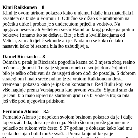
Kimi Raikkonen – 8
Kimi je ovom utrkom pokazao kako u njemu i dalje ima materijala i
kvaliteta da bude u Formuli 1. Odlično se držao s Hamiltonom na
početku utrke i probao je s undercutom prijeći u vodstvo. Na
njegovu nesreću ali Vettelovu sreću Hamilton krug poslije ga prati u
bokseve i znamo što se dešava. Bio je brži u kvalifikacijama od
Vettela, za mali djelić sekunde ali je. Nadajmo se kako će tako
nastaviti kako bi sezona bila što uzbudljivija.
Daniel Ricciardo – 8
Odmah u petak je Ricciarda pogodila kazna od 3 mjesta zbog realno
rečeno – gluposti. To ga je sigurno omelo u svojoj domaćoj utrci i
bilo je teško očekivati da će uspjeti skoro doći do postolja. S dobrom
strategijom i malo sreće puhao je za vratom Raikkonenu dosta
vremena i pokazao kako je ipak on konstanta u Red Bullu koji sve
više naginje prema Verstappenu kao prvom vozaču. Sigurni smo da
je Dani bio malo ispred na startnom gridu da bi vodeća trojka bila
još više pod njegovim pritiskom.
Fernando Alonso – 8.5
Fernando Alonso je napokon svojom brzinom pokazao da je i dalje
top vozač. I da, došao je do cilja. Nešto što mu prošle godine nije
polazilo za rukom vrlo često. S 37 godina je dokazao kako kad mu
se da dostojan bolid može svašta. Prema kraju utrke ga je