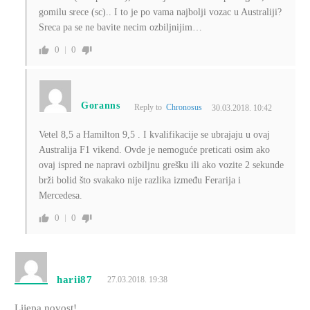
gomilu srece (sc).. I to je po vama najbolji vozac u Australiji?
Sreca pa se ne bavite necim ozbiljnijim…
0
0
Goranns
Reply to
Chronosus
30.03.2018. 10:42
Vetel 8,5 a Hamilton 9,5 . I kvalifikacije se ubrajaju u ovaj
Australija F1 vikend. Ovde je nemoguće preticati osim ako
ovaj ispred ne napravi ozbiljnu grešku ili ako vozite 2 sekunde
brži bolid što svakako nije razlika između Ferarija i
Mercedesa.
0
0
harii87
27.03.2018. 19:38
Lijepa novost!