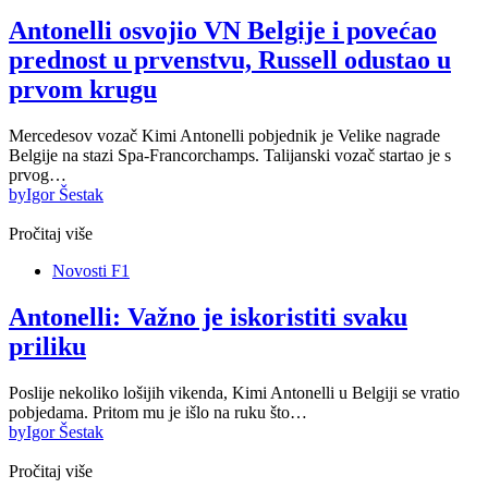
Antonelli osvojio VN Belgije i povećao
prednost u prvenstvu, Russell odustao u
prvom krugu
Mercedesov vozač Kimi Antonelli pobjednik je Velike nagrade
Belgije na stazi Spa-Francorchamps. Talijanski vozač startao je s
prvog…
by
Igor Šestak
Pročitaj više
Novosti F1
Antonelli: Važno je iskoristiti svaku
priliku
Poslije nekoliko lošijih vikenda, Kimi Antonelli u Belgiji se vratio
pobjedama. Pritom mu je išlo na ruku što…
by
Igor Šestak
Pročitaj više