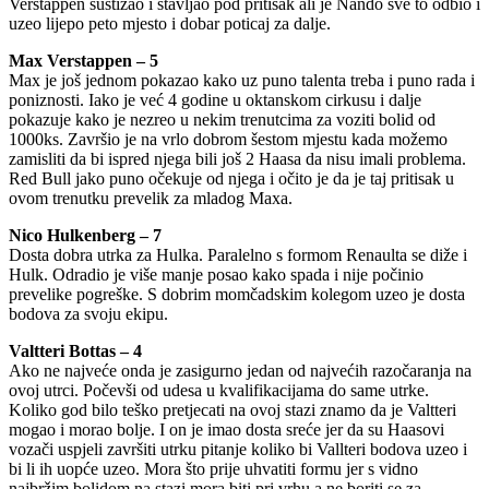
Verstappen sustizao i stavljao pod pritisak ali je Nando sve to odbio i
uzeo lijepo peto mjesto i dobar poticaj za dalje.
Max Verstappen – 5
Max je još jednom pokazao kako uz puno talenta treba i puno rada i
poniznosti. Iako je već 4 godine u oktanskom cirkusu i dalje
pokazuje kako je nezreo u nekim trenutcima za voziti bolid od
1000ks. Završio je na vrlo dobrom šestom mjestu kada možemo
zamisliti da bi ispred njega bili još 2 Haasa da nisu imali problema.
Red Bull jako puno očekuje od njega i očito je da je taj pritisak u
ovom trenutku prevelik za mladog Maxa.
Nico Hulkenberg – 7
Dosta dobra utrka za Hulka. Paralelno s formom Renaulta se diže i
Hulk. Odradio je više manje posao kako spada i nije počinio
prevelike pogreške. S dobrim momčadskim kolegom uzeo je dosta
bodova za svoju ekipu.
Valtteri Bottas – 4
Ako ne najveće onda je zasigurno jedan od najvećih razočaranja na
ovoj utrci. Počevši od udesa u kvalifikacijama do same utrke.
Koliko god bilo teško pretjecati na ovoj stazi znamo da je Valtteri
mogao i morao bolje. I on je imao dosta sreće jer da su Haasovi
vozači uspjeli završiti utrku pitanje koliko bi Vallteri bodova uzeo i
bi li ih uopće uzeo. Mora što prije uhvatiti formu jer s vidno
najbržim bolidom na stazi mora biti pri vrhu a ne boriti se za