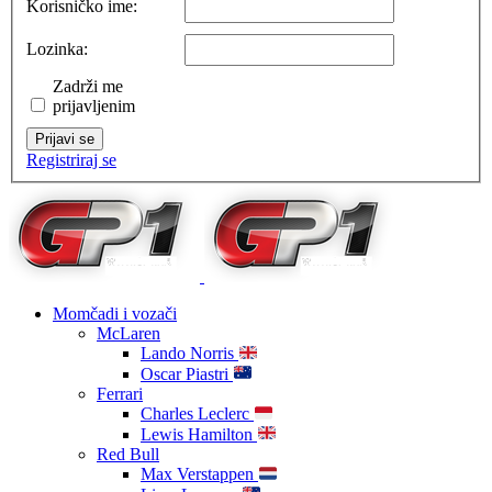
Korisničko ime:
Lozinka:
Zadrži me
prijavljenim
Prijavi se
Registriraj se
Momčadi i vozači
McLaren
Lando Norris
Oscar Piastri
Ferrari
Charles Leclerc
Lewis Hamilton
Red Bull
Max Verstappen