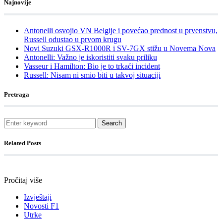
Najnovije
Antonelli osvojio VN Belgije i povećao prednost u prvenstvu,
Russell odustao u prvom krugu
Novi Suzuki GSX-R1000R i SV-7GX stižu u Novema Nova
Antonelli: Važno je iskoristiti svaku priliku
Vasseur i Hamilton: Bio je to trkaći incident
Russell: Nisam ni smio biti u takvoj situaciji
Pretraga
Search
Related Posts
Pročitaj više
Izvještaji
Novosti F1
Utrke