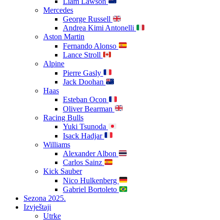
Liam Lawson
Mercedes
George Russell
Andrea Kimi Antonelli
Aston Martin
Fernando Alonso
Lance Stroll
Alpine
Pierre Gasly
Jack Doohan
Haas
Esteban Ocon
Oliver Bearman
Racing Bulls
Yuki Tsunoda
Isack Hadjar
Williams
Alexander Albon
Carlos Sainz
Kick Sauber
Nico Hulkenberg
Gabriel Bortoleto
Sezona 2025.
Izvještaji
Utrke