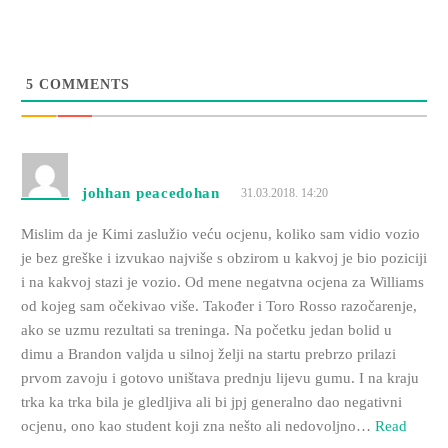
5
COMMENTS
johhan peacedohan
31.03.2018. 14:20
Mislim da je Kimi zaslužio veću ocjenu, koliko sam vidio vozio
je bez greške i izvukao najviše s obzirom u kakvoj je bio poziciji
i na kakvoj stazi je vozio. Od mene negatvna ocjena za Williams
od kojeg sam očekivao više. Također i Toro Rosso razočarenje,
ako se uzmu rezultati sa treninga. Na početku jedan bolid u
dimu a Brandon valjda u silnoj želji na startu prebrzo prilazi
prvom zavoju i gotovo uništava prednju lijevu gumu. I na kraju
trka ka trka bila je gledljiva ali bi jpj generalno dao negativni
ocjenu, ono kao student koji zna nešto ali nedovoljno
…
Read