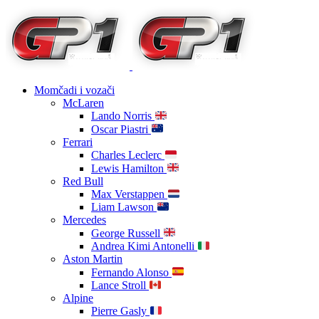
Momčadi i vozači
McLaren
Lando Norris
Oscar Piastri
Ferrari
Charles Leclerc
Lewis Hamilton
Red Bull
Max Verstappen
Liam Lawson
Mercedes
George Russell
Andrea Kimi Antonelli
Aston Martin
Fernando Alonso
Lance Stroll
Alpine
Pierre Gasly