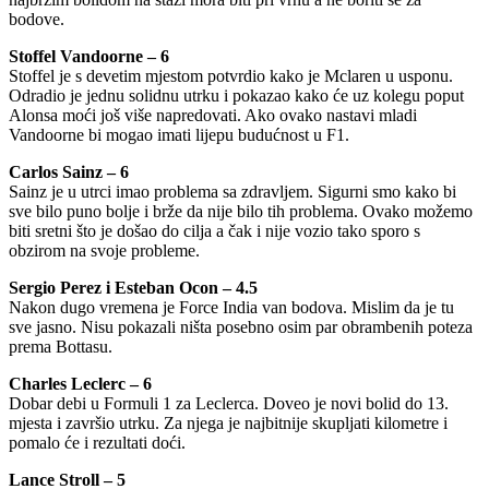
bodove.
Stoffel Vandoorne – 6
Stoffel je s devetim mjestom potvrdio kako je Mclaren u usponu.
Odradio je jednu solidnu utrku i pokazao kako će uz kolegu poput
Alonsa moći još više napredovati. Ako ovako nastavi mladi
Vandoorne bi mogao imati lijepu budućnost u F1.
Carlos Sainz – 6
Sainz je u utrci imao problema sa zdravljem. Sigurni smo kako bi
sve bilo puno bolje i brže da nije bilo tih problema. Ovako možemo
biti sretni što je došao do cilja a čak i nije vozio tako sporo s
obzirom na svoje probleme.
Sergio Perez i Esteban Ocon – 4.5
Nakon dugo vremena je Force India van bodova. Mislim da je tu
sve jasno. Nisu pokazali ništa posebno osim par obrambenih poteza
prema Bottasu.
Charles Leclerc – 6
Dobar debi u Formuli 1 za Leclerca. Doveo je novi bolid do 13.
mjesta i završio utrku. Za njega je najbitnije skupljati kilometre i
pomalo će i rezultati doći.
Lance Stroll – 5