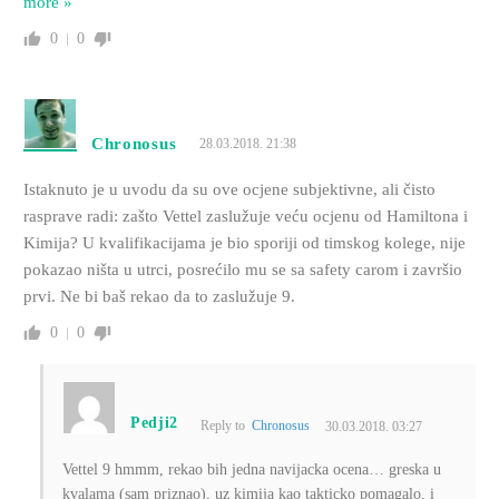
more »
0
0
Chronosus
28.03.2018. 21:38
Istaknuto je u uvodu da su ove ocjene subjektivne, ali čisto
rasprave radi: zašto Vettel zaslužuje veću ocjenu od Hamiltona i
Kimija? U kvalifikacijama je bio sporiji od timskog kolege, nije
pokazao ništa u utrci, posrećilo mu se sa safety carom i završio
prvi. Ne bi baš rekao da to zaslužuje 9.
0
0
Pedji2
Reply to
Chronosus
30.03.2018. 03:27
Vettel 9 hmmm, rekao bih jedna navijacka ocena… greska u
kvalama (sam priznao), uz kimija kao takticko pomagalo, i