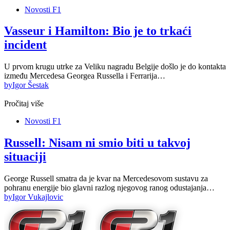
Novosti F1
Vasseur i Hamilton: Bio je to trkaći
incident
U prvom krugu utrke za Veliku nagradu Belgije došlo je do kontakta
između Mercedesa Georgea Russella i Ferrarija…
by
Igor Šestak
Pročitaj više
Novosti F1
Russell: Nisam ni smio biti u takvoj
situaciji
George Russell smatra da je kvar na Mercedesovom sustavu za
pohranu energije bio glavni razlog njegovog ranog odustajanja…
by
Igor Vukajlovic