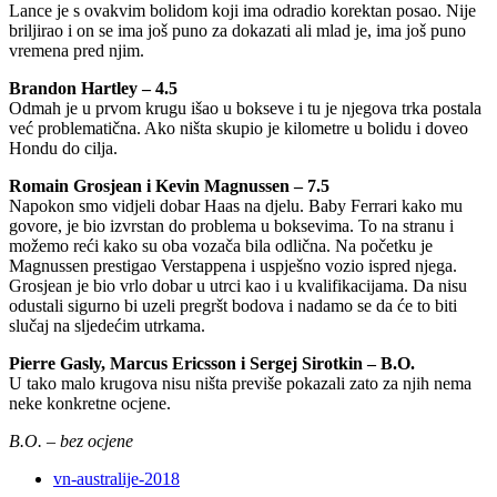
Lance je s ovakvim bolidom koji ima odradio korektan posao. Nije
briljirao i on se ima još puno za dokazati ali mlad je, ima još puno
vremena pred njim.
Brandon Hartley – 4.5
Odmah je u prvom krugu išao u bokseve i tu je njegova trka postala
već problematična. Ako ništa skupio je kilometre u bolidu i doveo
Hondu do cilja.
Romain Grosjean i Kevin Magnussen – 7.5
Napokon smo vidjeli dobar Haas na djelu. Baby Ferrari kako mu
govore, je bio izvrstan do problema u boksevima. To na stranu i
možemo reći kako su oba vozača bila odlična. Na početku je
Magnussen prestigao Verstappena i uspješno vozio ispred njega.
Grosjean je bio vrlo dobar u utrci kao i u kvalifikacijama. Da nisu
odustali sigurno bi uzeli pregršt bodova i nadamo se da će to biti
slučaj na sljedećim utrkama.
Pierre Gasly, Marcus Ericsson i Sergej Sirotkin – B.O.
U tako malo krugova nisu ništa previše pokazali zato za njih nema
neke konkretne ocjene.
B.O. – bez ocjene
vn-australije-2018