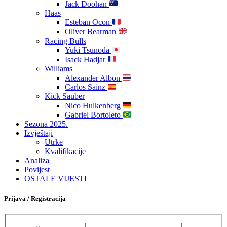
Jack Doohan
Haas
Esteban Ocon
Oliver Bearman
Racing Bulls
Yuki Tsunoda
Isack Hadjar
Williams
Alexander Albon
Carlos Sainz
Kick Sauber
Nico Hulkenberg
Gabriel Bortoleto
Sezona 2025.
Izvještaji
Utrke
Kvalifikacije
Analiza
Povijest
OSTALE VIJESTI
Prijava / Registracija