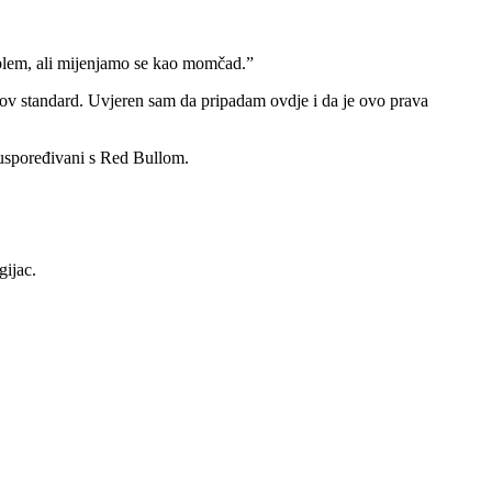
oblem, ali mijenjamo se kao momčad.”
gov standard. Uvjeren sam da pripadam ovdje i da je ovo prava
i uspoređivani s Red Bullom.
gijac.