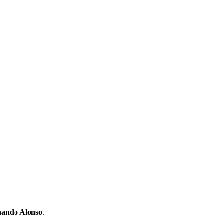
nando Alonso
.