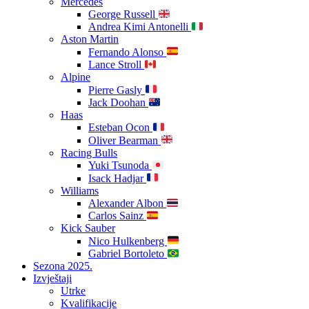
Mercedes
George Russell
Andrea Kimi Antonelli
Aston Martin
Fernando Alonso
Lance Stroll
Alpine
Pierre Gasly
Jack Doohan
Haas
Esteban Ocon
Oliver Bearman
Racing Bulls
Yuki Tsunoda
Isack Hadjar
Williams
Alexander Albon
Carlos Sainz
Kick Sauber
Nico Hulkenberg
Gabriel Bortoleto
Sezona 2025.
Izvještaji
Utrke
Kvalifikacije