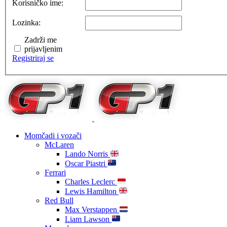
Korisničko ime:
Lozinka:
Zadrži me
prijavljenim
Registriraj se
Momčadi i vozači
McLaren
Lando Norris
Oscar Piastri
Ferrari
Charles Leclerc
Lewis Hamilton
Red Bull
Max Verstappen
Liam Lawson