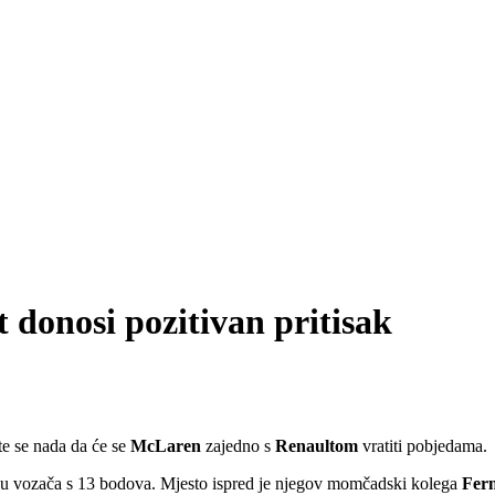
 donosi pozitivan pritisak
te se nada da će se
McLaren
zajedno s
Renaultom
vratiti pobjedama.
etku vozača s 13 bodova. Mjesto ispred je njegov momčadski kolega
Fer