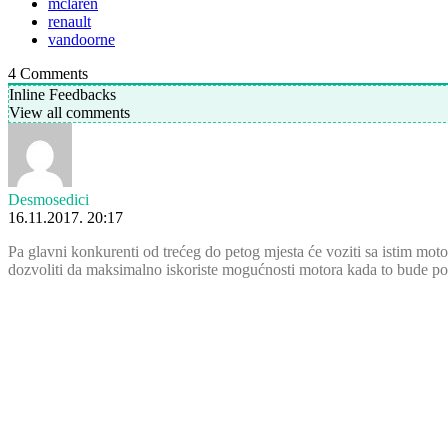
mclaren
renault
vandoorne
4
Comments
Inline Feedbacks
View all comments
Desmosedici
16.11.2017. 20:17
Pa glavni konkurenti od trećeg do petog mjesta će voziti sa istim mot
dozvoliti da maksimalno iskoriste mogućnosti motora kada to bude pot