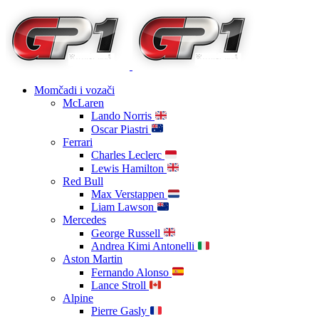
Momčadi i vozači
McLaren
Lando Norris
Oscar Piastri
Ferrari
Charles Leclerc
Lewis Hamilton
Red Bull
Max Verstappen
Liam Lawson
Mercedes
George Russell
Andrea Kimi Antonelli
Aston Martin
Fernando Alonso
Lance Stroll
Alpine
Pierre Gasly