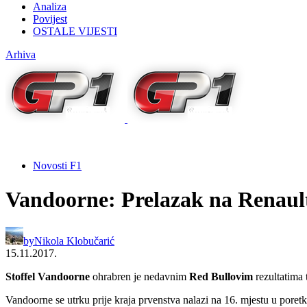
Analiza
Povijest
OSTALE VIJESTI
Arhiva
Novosti F1
Vandoorne: Prelazak na Renault
by
Nikola Klobučarić
15.11.2017.
Stoffel Vandoorne
ohrabren je nedavnim
Red Bullovim
rezultatima 
Vandoorne se utrku prije kraja prvenstva nalazi na 16. mjestu u por