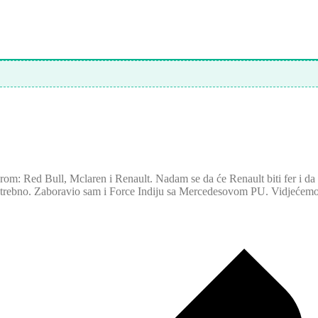
orom: Red Bull, Mclaren i Renault. Nadam se da će Renault biti fer i da 
rebno. Zaboravio sam i Force Indiju sa Mercedesovom PU. Vidjećemo hoće 