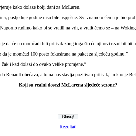
 vjeruje kako dolaze bolji dani za McLaren.
tina, posljednje godine nisu bile uspješne. Svi znamo u čemu je bio pr
Naporno radimo kako bi se vratili na vrh, a vratit ćemo se – na Wokin
e da će na momčadi biti pritisak zbog toga što će njihovi rezultati bit
o da je momčad 100 posto fokusirana na paket za sljedeću godinu.”
, čak i kad dolazi do ovako velike promjene.”
 Renault obećava, a to na nas stavlja pozitivan pritisak,” rekao je Bel
Koji su realni dosezi McLarena sljedeće sezone?
Rezultati