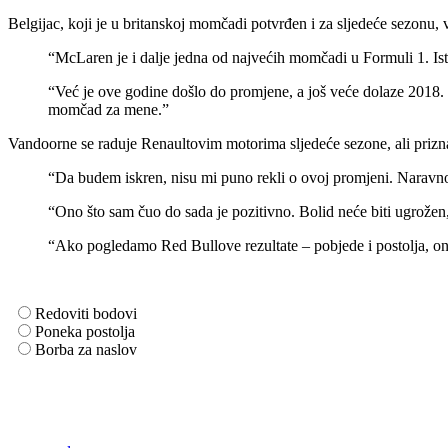
Belgijac, koji je u britanskoj momčadi potvrđen i za sljedeće sezonu,
“McLaren je i dalje jedna od najvećih momčadi u Formuli 1. Is
“Već je ove godine došlo do promjene, a još veće dolaze 2018. 
momčad za mene.”
Vandoorne se raduje Renaultovim motorima sljedeće sezone, ali priznaj
“Da budem iskren, nisu mi puno rekli o ovoj promjeni. Naravn
“Ono što sam čuo do sada je pozitivno. Bolid neće biti ugrožen
“Ako pogledamo Red Bullove rezultate – pobjede i postolja, onda
Redoviti bodovi
Poneka postolja
Borba za naslov