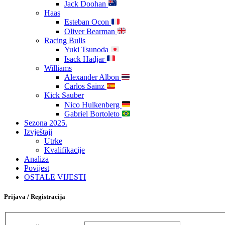
Jack Doohan
Haas
Esteban Ocon
Oliver Bearman
Racing Bulls
Yuki Tsunoda
Isack Hadjar
Williams
Alexander Albon
Carlos Sainz
Kick Sauber
Nico Hulkenberg
Gabriel Bortoleto
Sezona 2025.
Izvještaji
Utrke
Kvalifikacije
Analiza
Povijest
OSTALE VIJESTI
Prijava / Registracija